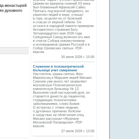
Церкви во времена гонений XX века
ада монастырей
был блаженный Афанасий Сайко.
ях духовного
Прячась под маской юродивого, он
укреплял людей в вере, утешал
в горе, исцелял их от болезней
и спасал от верной гибели. Он
остался в народной памяти примером
беззаветного служения Богу.
Четырнадцатого мая 2026 года
Священный Синод включил его имя
в список Собора новомучеников
и исповедников Церкви Русской и в
Собор Орловских святых. PDF-
версия.
30 июля 2026 г. 15:00
Служение в психиатрической
больнице учит смирению
Настоятель храма святых Жен-
Мироносиц в Марьине иерей Михаил
Сергеев уже много лет окормляет
московскую Психиатрическую
клиническую больницу № 13.
Выполняя свой пастырский долг, он
старается донести до пациентов,
страдающих психическими
заболеваниями, слово Божие.
О встречах с этими людьми,
о духовных причинах болезни
и средствах ее облегчения отец
Михаил рассказал «Журналу
Московской Патриархии». PDF-
версия.
27 июля 2026 г. 13:00