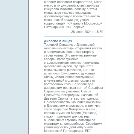
о своем небесном покровителе, какое
место в их духовной жизни занимает
Иисусова молитва, почему в этом
монастыре удалось возродить
дореволюционную преемственность
монашеской традиции, узнал
корреспондент «Журнала Московской
Патриархии». PDF-версия.
26 июня 2024 г. 15:30
Дивеево в лицах
Троицкий Серафимо-Дивеевский
женский монастырь открывает гостям
и паломникам внешнюю сторону
своей жизни. Это величественные
соборы, богослужения
с вдохновенным пением насельниц,
дивеевские музеи, где хранятся
монастырские реликвии, святые
источники. Внутренняя, духовная
жизнь, исполненная послушаний
и неустанной молитвы, скрыта от
посторонних глаз. Ее заповедал
дивеевским сестрам святой Серафим
Саровский по указанию Самой
Пречистой Богородицы, назвавшей
Дивеево Своим четвертым уделом.
Об особенностях монашеской жизни
в Дивеевском монастыре, о том, что
такое закрытые Литургии и в чем
первая игумения Мария (Ушакова)
служит примером для сестер,
о необычных случаях помощи по
молитвам к преподобному Серафиму
узнал корреспондент «Журнала
Московской Патриархии». PDF-