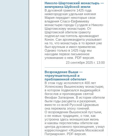
Николо-Шартомский монастырь —
жемчужина Шуйской земли
В духовной грамоте 1425 года
нижегородская удельная княгиня
Мария передает некоторые свои
владения Спасо-Евфимиеву
монастырю города Суздаля и Николо-
Шартомскому монастырю. От
Шартомской обители грамоту
подписал настоятель архимандрит
Конон. Сан архимандрита указывает
на то, что монастырь в то время уже
был крупным и имел привилегии.
Однако только в 1425 году мы
находим первое письменное
упоминание о нем. PDF-версия.
23 сентября 2025 г. 13:00
Возрождение Выши —
«преутешительной и
преблаженной обители»
В этом году исполняется 400 лет
Успенскому Вышенскому монастырю,
в котором подвизался выдающийся
богослов и проповедник святой
Феофан Затворник. В истории обители
были годы расцвета и разорения,
вместе со всей Русской Церковью
она пережила эпоху гонений.
О возрождении Вышенской пустыни,
о ее новых традициях, о том, как
устроена здесь монашеская жизнь
и каковы перспективы обители как
центра духовного просвещения, узнал
корреспондент «Журнала Московской
Патриархии». PDF-версия.