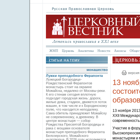
ЖМП
Церковь
Аналитика
Новости
Анонсы
Общес
монашество
версия
Лужки преподобного Ферапонта
Лужецкий Богородице-
13 нояб
Рождественский Ферапонтов
монастырь стоит на окраине
состоит
Можайска, недалеко от Москвы-реки.
К его стенам сегодня вплотную
образо
подходит городская жизнь: дороги,
жилые дома, стадион, движется поток
машин, в том числе и к Бородинскому
полю, что находится неподалеку.
13 ноября 201
Сама обитель принадлежит Можайску
ХХII Междунар
не современному, а древнему. В
современность
центре монастыря — собор
Рождества Пресвятой Богородицы и
Участие в фор
рака с мощами основателя
монастыря преподобного Ферапонта
Высокопреосвя
Белозерского, Можайского
монастырям и 
чудотворца. В 2026 году исполняется