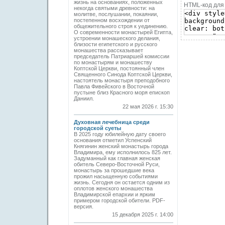
жизнь на основаниях, положенных
HTML-код для 
некогда святыми древности: на
молитве, послушании, покаянии,
постепенном восхождении от
общежительного строя к уединению.
О современности монастырей Египта,
устроении монашеского делания,
близости египетского и русского
монашества рассказывает
председатель Патриаршей комиссии
по монастырям и монашеству
Коптской Церкви, постоянный член
Священного Синода Коптской Церкви,
настоятель монастыря преподобного
Павла Фивейского в Восточной
пустыне близ Красного моря епископ
Даниил.
22 мая 2026 г. 15:30
Духовная лечебница среди
городской суеты
В 2025 году юбилейную дату своего
основания отметил Успенский
Княгинин женский монастырь города
Владимира, ему исполнилось 825 лет.
Задуманный как главная женская
обитель Северо-Восточной Руси,
монастырь за прошедшие века
прожил насыщенную событиями
жизнь. Сегодня он остается одним из
оплотов женского монашества
Владимирской епархии и ярким
примером городской обители. PDF-
версия.
15 декабря 2025 г. 14:00