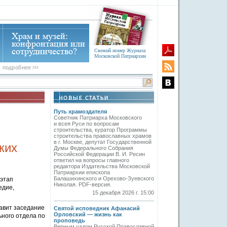
Свежий номер Журнала
Московской Патриархии
Путь храмоздателя
Советник Патриарха Московского
и всея Руси по вопросам
строительства, куратор Программы
строительства православных храмов
в г. Москве, депутат Государственной
ких
Думы Федерального Собрания
Российской Федерации В. И. Ресин
ответил на вопросы главного
редактора Издательства Московской
Патриархии епископа
Балашихинского и Орехово-Зуевского
 этап
Николая. PDF-версия.
едие,
15 декабря 2026 г. 15:00
авит заседание
Святой исповедник Афанасий
Орловский — жизнь как
ного отдела по
проповедь
Верным чадом Русской Православной