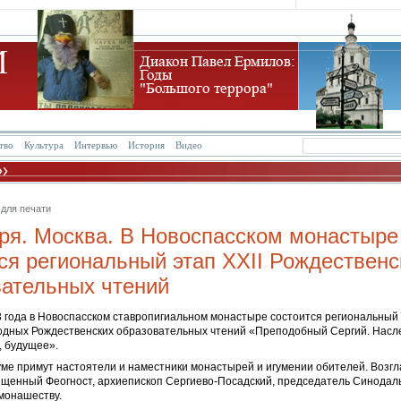
тво
Культура
Интервью
История
Видео
 для печати
ря. Москва. В Новоспасском монастыре
ся региональный этап ХХII Рождественс
вательных чтений
3 года в Новоспасском ставропигиальном монастыре состоится региональный
одных Рождественских образовательных чтений «Преподобный Сергий. Насл
, будущее».
уме примут настоятели и наместники монастырей и игумении обителей. Возгл
щенный Феогност, архиепископ Сергиево-Посадский, председатель Синодаль
монашеству.