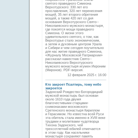
святого праведного ­Симеона
Верхотурского: 330 лет его
прославления, 320 лет перенесения
мощей, 35 лет второго обретения
мощей, а также 420 лет со дня
основания Верхотурского Свято-­
Николаевского мужского монастыря,
где покоятся мощи праведного
Симеона. О жизни этого
удивительного святого, о том, как
Верхотурье стало экономическим,
а затем и духовным центром Урала
и Сибири и чем сегодня поучительно
для нас житие праведного Симеона,
«Журналу Московской Патриархии»
рассказал наместник Свято-­
Николаевского Верхотурского
мужского монастыря игумен Иероним
(Миронов). PDF-версия.
12 февраля 2025 г. 16:00
Кто закроет Псалтирь, тому небо
закроется
Задонский Рождество-Богородицкий
мужской монастырь был основан
около 1610 года двумя
благочестивыми старцами-
схимонахами московского
Сретенского монастыря Кириллом
и Герасимом. Но известна всей Руси
эта обитель стала именно в XVIII веке
трудами и молитвами чудотворца
Тихона Задонского, чей
трехсотлетний юбилей отмечается
в этом году. Как насельники
монастыря сохраняют память