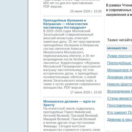
600 лет со дня его преставления.
В рамках Чтен
PDF-версия.
в современных 
26 июня 2026 г. 15:00
окормления в м
Преподобные Иулиания и
Евпраксия — «благочестия
наставницы богомудрые»
В 2025–2026 годах Московский
Зачатьевский ставропигиальный
женский монастырь отмечает
Также читайте
памятные даты: 25 лет прославления
преподобных Иулиании и Евпраксии,
монашество
сестер святителя Алексия,
Митрополита Московского,
первоначальниц обители, и 30 лет
Лужки препод
возрождения после безбожного
лихолетья. Корреспондент «Журнала
Преподобные 
Московской Патриархии» расспросил
матушку-настоятельницу об этих
Монашеское д
исторических датах, о преподобных
основательницах обители, о новой
Духовная лече
жизни Зачатьевского монастыря, а
также о путях развития современного
Николо-Шарто
монашества. PDF-версия.
Возрождение 
17 июня 2026 г. 15:00
Стены монасты
Монашеское делание — идти ко
Христу
Прославленны
На египетской земле подвизались
преподобные Павел Фивейский,
Кто закроет П
Антоний Великий, Пахомий Великий,
Макарий Великий, Паисий Великий
Дивеево в лиц
и многие другие отцы-пустынники
Фиваиды. Сегодня коптское
монашество стремится строить свою