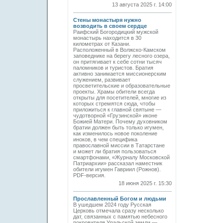
13 августа 2025 г. 14:00
Стены монастыря нужно
возводить в своем сердце
Раифский Богородицкий мужской
монастырь находится в 30
километрах от Казани.
Расположенный в Волжско-Камском
заповеднике на берегу лесного озера,
он притягивает к себе сотни тысяч
паломников и туристов. Братия
активно занимается миссионерским
служением, развивает
просветительские и образовательные
проекты. Храмы обители всегда
открыты для посетителей, многие из
которых стремятся сюда, чтобы
приложиться к главной святыне —
чудотворной «Грузинской» иконе
Божией Матери. Почему духовником
братии должен быть только игумен,
как изменилось новое поколение
иноков, в чем специфика
православной миссии в Татарстане
и может ли братия пользоваться
смартфонами, «Журналу Московской
Патриархии» рассказал наместник
обители игумен Гавриил (Рожнов).
PDF-версия.
18 июня 2025 г. 15:30
Прославленный Богом и людьми
В ушедшем 2024 году Русская
Церковь отмечала сразу несколько
дат, связанных с памятью небесного
покровителя Уральской земли —