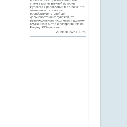
воплощением трагической и вместе
с тем величественной истории
Русского Православия в XX веке. Его
жизненный путь пролег от
оренбургских степей до
дальневосточных рубежей, от
революционного лихолетья к долгому
служению в Китае и возвращению на
Родину. PDF-версия.
22 июля 2026 г. 11:30