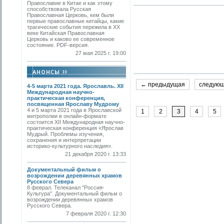
Православие в Китае и как этому
способствовала Русская
Православная Церковь, кем были
первые православные китайцы, какие
трагические события пережила в XX
веке Китайская Православная
Церковь и каково ее современное
состояние. PDF-версия.
27 мая 2025 г. 19:00
← предыдущая
следую
4-5 марта 2021 года. Ярославль. XII
Международная научно-
практическая конференция,
посвященная Ярославу Мудрому
4 и 5 марта 2021 года в Ярославской
1
2
3
4
5
митрополии в онлайн-формате
состоится XII Международная научно-
практическая конференция «Ярослав
Мудрый. Проблемы изучения,
сохранения и интерпретации
историко-культурного наследия».
21 декабря 2020 г. 13:33
Документальный фильм о
возрождении деревянных храмов
Русского Севера
8 феврал. Телеканал "Россия-
Культура". Документальный фильм о
возрождении деревянных храмов
Русского Севера.
7 февраля 2020 г. 12:30