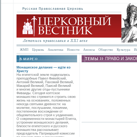
ЖМП
Церковь
Аналитика
Новости
Анонсы
Общество
Культура
И
ПРАВО И ЗАКО
Монашеское делание — идти ко
Христу
На египетской земле подвизались
преподобные Павел Фивейский,
Антоний Великий, Пахомий Великий,
Макарий Великий, Паисий Великий
и многие другие отцы-пустынники
Фиваиды. Сегодня коптское
монашество стремится строить свою
жизнь на основаниях, положенных
некогда святыми древности: на
молитве, послушании, покаянии,
постепенном восхождении от
общежительного строя к уединению.
О современности монастырей Египта,
устроении монашеского делания,
близости египетского и русского
монашества рассказывает
председатель Патриаршей комиссии