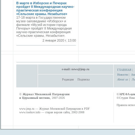
В марте в Изборске и Печорах
пройдет II Международная научно-
практическая конференция
«Сельские храмы. Незабытое»
17-18 марта в Государственном
музее-заповеднике «Изборск» и
филиале «Музей истории города
Печоры» пройдёт II Международная
научно-практическая конференция
«Сельские храмы. Незабытое».
2 января 2020 г. 13:00
e-mail:
news@jmp.ru
ГЛАВНАЯ
|
Новости
|
Ан
Редакция
Подписка
About us
|
Ли
©
Журнал Московской Патриархии
©
АРЕФА-це
и Церковный вестник
, 2007-2026
©Студия Никол
Правила испол
www.jmp.ru
— Журнал Московской Патриархии в PDF
www.tserkov.info
— старая версия сайта, 2002-2008