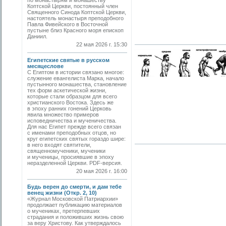
по монастырям и монашеству
Коптской Церкви, постоянный член
Священного Синода Коптской Церкви,
настоятель монастыря преподобного
Павла Фивейского в Восточной
пустыне близ Красного моря епископ
Даниил.
22 мая 2026 г. 15:30
Египетские святые в русском
месяцеслове
С Египтом в истории связано многое:
служение евангелиста Марка, начало
пустынного монашества, становление
тех форм аскетической жизни,
которые стали образцом для всего
христианского Востока. Здесь же
в эпоху ранних гонений Церковь
явила множество примеров
исповедничества и мученичества.
Для нас Египет прежде всего связан
с именами преподобных отцов, но
круг египетских святых гораздо шире:
в него входят святители,
священномученики, мученики
и мученицы, просиявшие в эпоху
неразделенной Церкви. PDF-версия.
20 мая 2026 г. 16:00
Будь верен до смерти, и дам тебе
венец жизни (Откр. 2, 10)
«Журнал Московской Патриархии»
продолжает публикацию материалов
о мучениках, претерпевших
страдания и положивших жизнь свою
за веру Христову. Как утверждалось