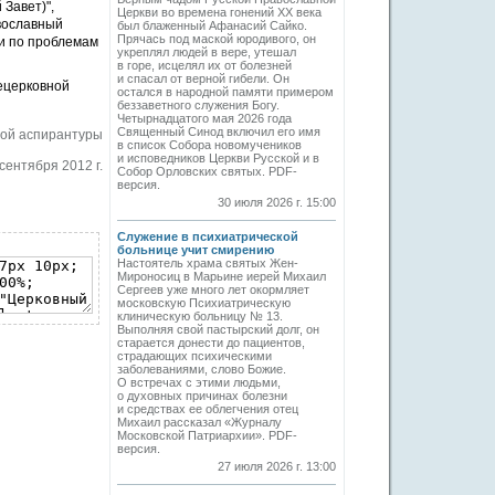
Завет)",
Церкви во времена гонений XX века
авославный
был блаженный Афанасий Сайко.
Прячась под маской юродивого, он
ии по проблемам
укреплял людей в вере, утешал
в горе, исцелял их от болезней
и спасал от верной гибели. Он
ецерковной
остался в народной памяти примером
беззаветного служения Богу.
Четырнадцатого мая 2026 года
Священный Синод включил его имя
ой аспирантуры
в список Собора новомучеников
и исповедников Церкви Русской и в
сентября 2012 г.
Собор Орловских святых. PDF-
версия.
30 июля 2026 г. 15:00
Служение в психиатрической
больнице учит смирению
Настоятель храма святых Жен-
Мироносиц в Марьине иерей Михаил
Сергеев уже много лет окормляет
московскую Психиатрическую
клиническую больницу № 13.
Выполняя свой пастырский долг, он
старается донести до пациентов,
страдающих психическими
заболеваниями, слово Божие.
О встречах с этими людьми,
о духовных причинах болезни
и средствах ее облегчения отец
Михаил рассказал «Журналу
Московской Патриархии». PDF-
версия.
27 июля 2026 г. 13:00