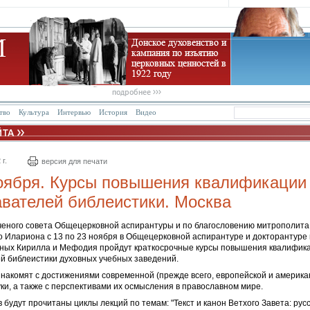
тво
Культура
Интервью
История
Видео
г.
версия для печати
ноября. Курсы повышения квалификации
вателей библеистики. Москва
еного совета Общецерковной аспирантуры и по благословению митрополита
о Илариона с 13 по 23 ноября в Общецерковной аспирантуре и докторантуре
ных Кирилла и Мефодия пройдут краткосрочные курсы повышения квалифик
й библеистики духовных учебных заведений.
накомят с достижениями современной (прежде всего, европейской и америка
ки, а также с перспективами их осмысления в православном мире.
в будут прочитаны циклы лекций по темам: "Текст и канон Ветхого Завета: рус