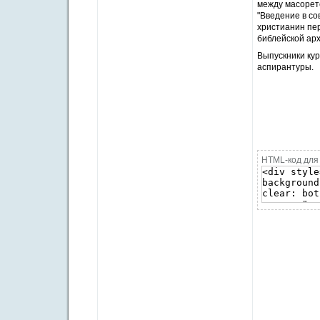
между масоретс
"Введение в со
христианин пе
библейской арх
Выпускники ку
аспирантуры.
HTML-код для 