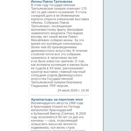
Иконы Павла Третьякова
В этом году Государственная
Третьяковская галерея отмечает 170
лет со дня своего основания. К столь
солидной дате в ее Инженерном
корпусе открыта уникальная выставка
«Иконы. Собрание Павла
Третьякова», посвященная
малоизвестному факту биографии
знаменитого мецената. Последние
восемь лет своей жизни Павел
Михайлович собирал иконы. За это
время его коллекция пополнилась
более чем 60 произведениями
древнерусского искусства. В течение
столетия почти все это собрание
хранилось в запасниках музея
и не было известно зрителю. О том,
как возникла коллекция и какова была
ее судьба в ХХ веке, рассказывает
куратор выставки, главный научный
сотрудник отдела Древнерусского
искусства Государственной
Третьяковской галереи Екатерина
Гладышева. PDF-версия.
24 июля 2026 г. 14:30
Архипастырь на переломе эпох
Восемнадцатого августа 1966 года
в Краснодаре отошел ко Господу
митрополит Краснодарский
и Кубанский Виктор (Святин). В 2026
году исполняется 60 лет со дня его
кончины — срок, позволяющий
осмыслить масштаб личности
подвижника, чья жизнь стала