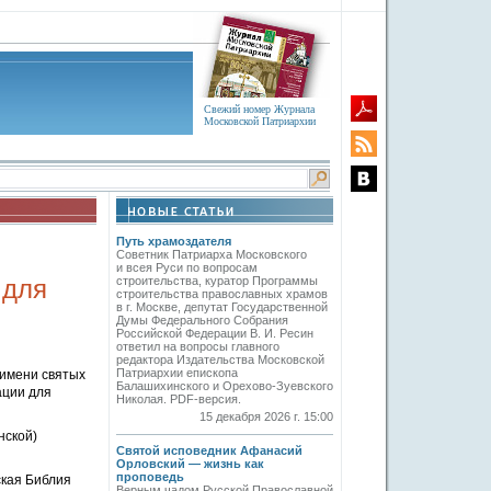
Свежий номер Журнала
Московской Патриархии
Путь храмоздателя
Советник Патриарха Московского
и всея Руси по вопросам
 для
строительства, куратор Программы
строительства православных храмов
в г. Москве, депутат Государственной
Думы Федерального Собрания
Российской Федерации В. И. Ресин
ответил на вопросы главного
редактора Издательства Московской
Патриархии епископа
 имени святых
Балашихинского и Орехово-Зуевского
ации для
Николая. PDF-версия.
15 декабря 2026 г. 15:00
нской)
Святой исповедник Афанасий
Орловский — жизнь как
проповедь
ская Библия
Верным чадом Русской Православной