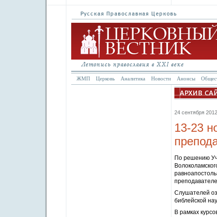
ЖМП
Церковь
Аналитика
Новости
Анонсы
Общес
24 сентября 2012 
13-23 
препода
По решению Уч
Волоколамског
равноапостоль
преподавателе
Слушателей оз
библейской нау
В рамках курсо