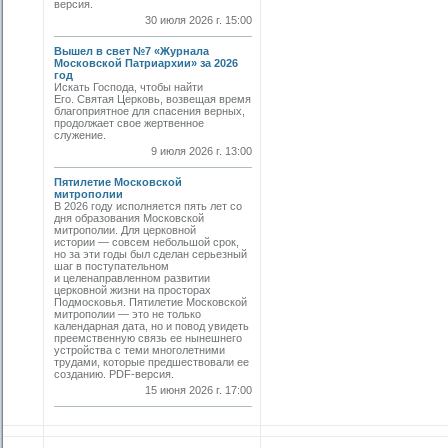
версия.
30 июля 2026 г. 15:00
Вышел в свет №7 «Журнала
Московской Патриархии» за 2026
год
Искать Господа, чтобы найти
Его. Святая Церковь, возвещая время
благоприятное для спасения верных,
продолжает свое жертвенное
служение.
9 июля 2026 г. 13:00
Пятилетие Московской
митрополии
В 2026 году исполняется пять лет со
дня образования Московской
митрополии. Для церковной
истории — совсем небольшой срок,
но за эти годы был сделан серьезный
шаг в поступательном
и целенаправленном развитии
церковной жизни на просторах
Подмосковья. Пятилетие Московской
митрополии — это не только
календарная дата, но и повод увидеть
преемственную связь ее нынешнего
устройства с теми многолетними
трудами, которые предшествовали ее
созданию. PDF-версия.
15 июня 2026 г. 17:00