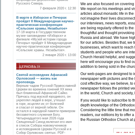
Русского Севера.
We are also focused on covering th
7 февраля 2020 г. 12:30
We report on his meetings and vis
articles about monastic life in 
В марте в Изборске и Печорах
not imagine their lives disconnec
пройдет II Международная научно-
our interviews, news reports, e
практическая конференция
are being regularly offered to the
«Сельские храмы. Незабытое»
17-18 марта в Государственном
thoughtful and thought provoking 
музее-заповеднике «Изборск» и
Russia and abroad. We have high 
филиале «Музей истории города
for our articles. Besides that, we
Печоры» пройдёт II Международная
научно-практическая конференция
businesses, which want to reach 
«Сельские храмы. Незабытое».
students and people who are int
2 января 2020 г. 13:00
Church Herald helpful, and suggest
here will encourage you to find 
addition to being sold in the chu
Our web-pages are designed to in
Святой исповедник Афанасий
Орловский — жизнь как
newspaper with pictures and the l
проповедь
cost effective way, we believe, to
Верным чадом Русской Православной
newspaper follows the printed ver
Церкви во времена гонений XX века
был блаженный Афанасий Сайко.
in the world, Church and society,
Прячась под маской юродивого, он
укреплял людей в вере, утешал
If you would like to subscribe to 
в горе, исцелял их от болезней
depth knowledge of the Orthodox w
и спасал от верной гибели. Он
Considering the little time that
остался в народной памяти примером
беззаветного служения Богу.
readers, our editions try to offer 
Четырнадцатого мая 2026 года
the Russian Orthodox Church at 
Священный Синод включил его имя
в список Собора новомучеников
и исповедников Церкви Русской и в
Собор Орловских святых. PDF-