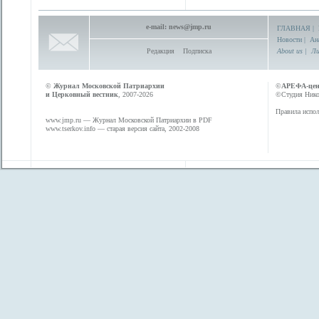
e-mail:
news@jmp.ru
ГЛАВНАЯ
|
Новости
|
Ан
Редакция
Подписка
About us
|
Ли
©
Журнал Московской Патриархии
©
АРЕФА-це
и Церковный вестник
, 2007-2026
©Студия Никол
Правила испол
www.jmp.ru
— Журнал Московской Патриархии в PDF
www.tserkov.info
— старая версия сайта, 2002-2008