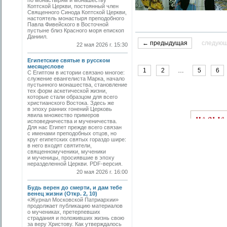
по монастырям и монашеству
Коптской Церкви, постоянный член
Священного Синода Коптской Церкви,
настоятель монастыря преподобного
Павла Фивейского в Восточной
пустыне близ Красного моря епископ
Даниил.
← предыдущая
следую
22 мая 2026 г. 15:30
Египетские святые в русском
месяцеслове
1
2
…
5
6
С Египтом в истории связано многое:
служение евангелиста Марка, начало
пустынного монашества, становление
тех форм аскетической жизни,
которые стали образцом для всего
христианского Востока. Здесь же
в эпоху ранних гонений Церковь
явила множество примеров
исповедничества и мученичества.
Для нас Египет прежде всего связан
с именами преподобных отцов, но
круг египетских святых гораздо шире:
в него входят святители,
священномученики, мученики
и мученицы, просиявшие в эпоху
неразделенной Церкви. PDF-версия.
20 мая 2026 г. 16:00
Будь верен до смерти, и дам тебе
венец жизни (Откр. 2, 10)
«Журнал Московской Патриархии»
продолжает публикацию материалов
о мучениках, претерпевших
страдания и положивших жизнь свою
за веру Христову. Как утверждалось