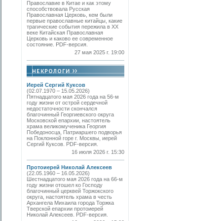
Православие в Китае и как этому
способствовала Русская
Православная Церковь, кем были
первые православные китайцы, какие
трагические события пережила в XX
веке Китайская Православная
Церковь и каково ее современное
состояние. PDF-версия.
27 мая 2025 г. 19:00
Иерей Сергий Куксов
(02.07.1970 – 15.05.2026)
Пятнадцатого мая 2026 года на 56-м
году жизни от острой сердечной
недостаточности скончался
благочинный Георгиевского округа
Московской епархии, настоятель
храма великомученика Георгия
Победоносца, Патриаршего подворья
на Поклонной горе г. Москвы, иерей
Сергий Куксов. PDF-версия.
16 июля 2026 г. 15:30
Протоиерей Николай Алексеев
(22.05.1960 – 16.05.2026)
Шестнадцатого мая 2026 года на 66-м
году жизни отошел ко Господу
благочинный церквей Торжокского
округа, настоятель храма в честь
Архангела Михаила города Торжка
Тверской епархии протоиерей
Николай Алексеев. PDF-версия.