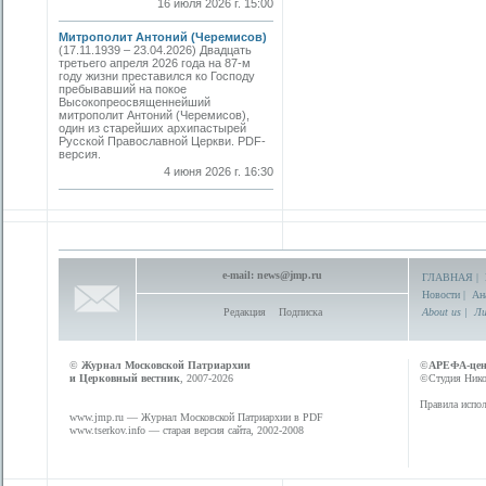
16 июля 2026 г. 15:00
Митрополит Антоний (Черемисов)
(17.11.1939 – 23.04.2026) Двадцать
третьего апреля 2026 года на 87-м
году жизни преставился ко Господу
пребывавший на покое
Высокопреосвященнейший
митрополит Антоний (Черемисов),
один из старейших архипастырей
Русской Православной Церкви. PDF-
версия.
4 июня 2026 г. 16:30
e-mail:
news@jmp.ru
ГЛАВНАЯ
|
Новости
|
Ан
Редакция
Подписка
About us
|
Ли
©
Журнал Московской Патриархии
©
АРЕФА-це
и Церковный вестник
, 2007-2026
©Студия Никол
Правила испол
www.jmp.ru
— Журнал Московской Патриархии в PDF
www.tserkov.info
— старая версия сайта, 2002-2008