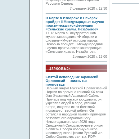
Русского Севера.
7 февраля 2020 г. 12:30
В марте в Изборске и Печорах
пройдет II Международная научно-
практическая конференция
«Сельские храмы. Незабытое»
17-18 марта в Государственном
музее-заповеднике «Изборск» и
филиале «Музей истории города
Печоры» пройдёт II Международная
научно-практическая конференция
«Сельские храмы. Незабытое».
2 января 2020 г. 13:00
Святой исповедник Афанасий
Орловский — жизнь как
проповедь
Верным чадом Русской Православной
Церкви во времена гонений XX века
был блаженный Афанасий Сайко.
Прячась под маской юродивого, он
укреплял людей в вере, утешал
в горе, исцелял их от болезней
и спасал от верной гибели. Он
остался в народной памяти примером
беззаветного служения Богу.
Четырнадцатого мая 2026 года
Священный Синод включил его имя
в список Собора новомучеников
и исповедников Церкви Русской и в
Собор Орловских святых. PDF-