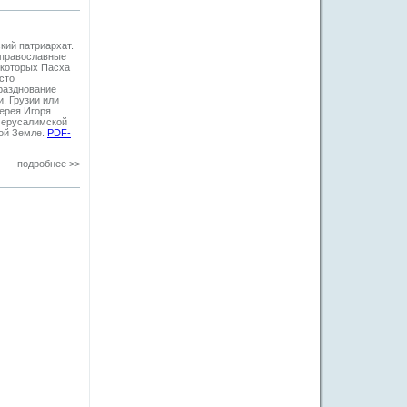
ий патриархат.
 православные
я которых Пасха
сто
празднование
, Грузии или
ерея Игоря
Иерусалимской
той Земле.
PDF-
подробнее >>