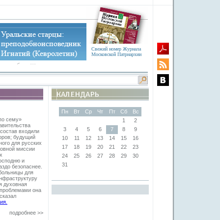
Свежий номер Журнала
Московской Патриархии
Пн
Вт
Ср
Чт
Пт
Сб
Вс
по сему»
1
2
тавительства
3
4
5
6
7
8
9
 состав входили
оров; будущий
10
11
12
13
14
15
16
ого для русских
17
18
19
20
21
22
23
ховной миссии
х
24
25
26
27
28
29
30
осподню и
31
аздо безопаснее.
больницы для
инфраструктуру
я духовная
и проблемами она
сказал
ия.
подробнее >>