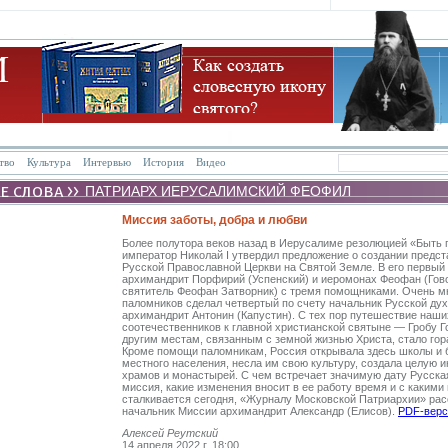
тво
Культура
Интервью
История
Видео
ПАТРИАРХ ИЕРУСАЛИМСКИЙ ФЕОФИЛ
Миссия заботы, добра и любви
Более полутора веков назад в Иерусалиме резолюцией «Быть 
император Николай I утвердил предложение о создании предс
Русской Православной Церкви на Святой Земле. В его первый
архимандрит Порфирий (Успенский) и иеромонах Феофан (Гов
святитель Феофан Затворник) с тремя помощниками. Очень мн
паломников сделал четвертый по счету начальник Русской ду
архимандрит Антонин (Капустин). С тех пор путешествие наши
соотечественников к главной христианской святыне — Гробу Г
другим местам, связанным с земной жизнью Христа, стало гор
Кроме помощи паломникам, Россия открывала здесь школы и 
местного населения, несла им свою культуру, создала целую 
храмов и монастырей. С чем встречает значимую дату Русска
миссия, какие изменения вносит в ее работу время и с каким
сталкивается сегодня, «Журналу Московской Патриархии» рас
начальник Миссии архимандрит Александр (Елисов).
PDF-верс
Алексей Реутский
14 апреля 2022 г. 18:00