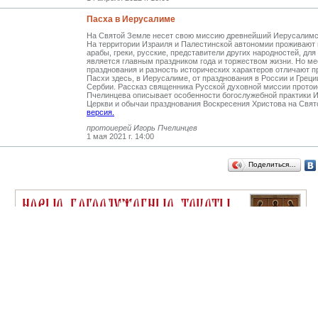
Пасха в Иерусалиме
На Святой Земле несет свою миссию древнейший Иерусалимск
На территории Израиля и Палестинской автономии проживают
арабы, греки, русские, представители других народностей, дл
является главным праздником года и торжеством жизни. Но ме
празднования и разность исторических характеров отличают 
Пасхи здесь, в Иерусалиме, от празднования в России и Греции
Сербии. Рассказ священника Русской духовной миссии прото­и
Пчелинцева описывает особенности богослужебной практики 
Церкви и обычаи празднования Воскресения Христова на Свя
версия.
протоиерей Игорь Пчелинцев
1 мая 2021 г. 14:00
Поделиться…