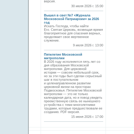
версия.
30 июля 2026 г. 15:00
Вышел в свет №7 «Журнала
Московской Патриархии» за 2026
год
Искать Господа, чтобы найти
Его. Святая Церковь, возвещая время
благоприятное для спасения верных,
продолжает свое жертвенное
служение.
9 июля 2026 г. 13:00
Пятилетие Московской
митрополии
В 2026 году исполняется пять лет со
дня образования Московской
митрополии. Для церковной
истории — совсем небольшой срок,
но за эти годы был сделан серьезный
шаг в поступательном
и целенаправленном развитии
церковной жизни на просторах
Подмосковья. Пятилетие Московской
митрополии — это не только
календарная дата, но и повод увидеть
преемственную связь ее нынешнего
устройства с теми многолетними
трудами, которые предшествовали ее
созданию. PDF-версия.
15 июня 2026 г. 17:00