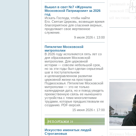
Вышел в свет №7 «Журнала
Московской Патриархии» за 2026
год
Искать Господа, чтобы найти
Его. Святая Церковь, возвещая время
благоприятное для спасения верных,
продолжает свое жертвенное
служение.
9 июля 2026 г. 13:00
Пятилетие Московской
митрополии
В 2026 году исполняется пять лет со
дня образования Московской
митрополии. Для церковной
истории — совсем небольшой срок,
но за эти годы был сделан серьезный
шаг в поступательном
и целенаправленном развитии
церковной жизни на просторах
Подмосковья. Пятилетие Московской
митрополии — это не только
календарная дата, но и повод увидеть
преемственную связь ее нынешнего
устройства с теми многолетними
трудами, которые предшествовали ее
созданию. PDF-версия.
15 июня 2026 г. 17:00
Искусство именитых людей
Строгановых