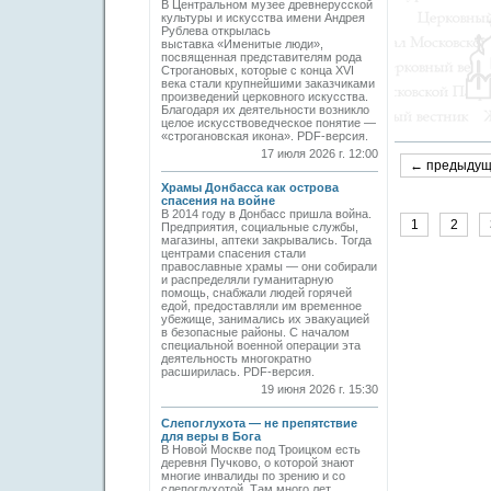
В Центральном музее древнерусской
культуры и искусства имени Андрея
Рублева открылась
выставка «Именитые люди»,
посвященная представителям рода
Строгановых, которые с конца XVI
века стали крупнейшими заказчиками
произведений церковного искусства.
Благодаря их деятельности возникло
целое искусствоведческое понятие —
«строгановская икона». PDF-версия.
17 июля 2026 г. 12:00
← предыду
Храмы Донбасса как острова
спасения на войне
В 2014 году в Донбасс пришла война.
1
2
Предприятия, социальные службы,
магазины, аптеки закрывались. Тогда
центрами спасения стали
православные храмы — они собирали
и распределяли гуманитарную
помощь, снабжали людей горячей
едой, предоставляли им временное
убежище, занимались их эвакуацией
в безопасные районы. С началом
специальной военной операции эта
деятельность многократно
расширилась. PDF-версия.
19 июня 2026 г. 15:30
Слепоглухота — не препятствие
для веры в Бога
В Новой Москве под Троицком есть
деревня Пучково, о которой знают
многие инвалиды по зрению и со
слепоглухотой. Там много лет