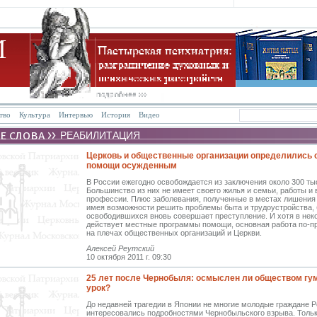
тво
Культура
Интервью
История
Видео
РЕАБИЛИТАЦИЯ
Церковь и общественные организации определились с
помощи осужденным
В России ежегодно освобождается из заключения около 300 тыс
Большинство из них не имеет своего жилья и семьи, работы и
профессии. Плюс заболевания, полученные в местах лишения
имея возможности решить проблемы быта и трудоустройства, 
освободившихся вновь совершает преступление. И хотя в нек
действует местные программы помощи, основная работа по-п
на плечах общественных организаций и Церкви.
Алексей Реутский
10 октября 2011 г. 09:30
25 лет после Чернобыля: осмыслен ли обществом г
урок?
До недавней трагедии в Японии не многие молодые граждане 
интересовались подробностями Чернобыльского взрыва. Толь