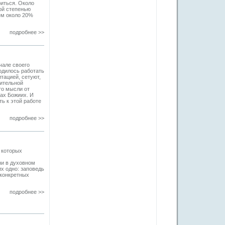
риться. Около
ой степенью
ем около 20%
подробнее >>
чале своего
одилось работать
тацией, сетуют,
лительной
то мысли от
чах Божиих. И
ть к этой работе
подробнее >>
 которых
ни в духовном
их одно: заповедь
 конкретных
подробнее >>