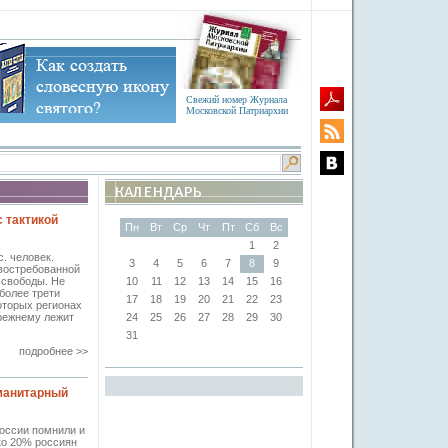
Свежий номер Журнала
Московской Патриархии
 тактикой
Пн
Вт
Ср
Чт
Пт
Сб
Вс
1
2
. человек.
3
4
5
6
7
8
9
 востребованной
 свободы. Не
10
11
12
13
14
15
16
более трети
17
18
19
20
21
22
23
оторых регионах
режнему лежит
24
25
26
27
28
29
30
31
подробнее >>
уманитарный
России помнили и
ко 20% россиян