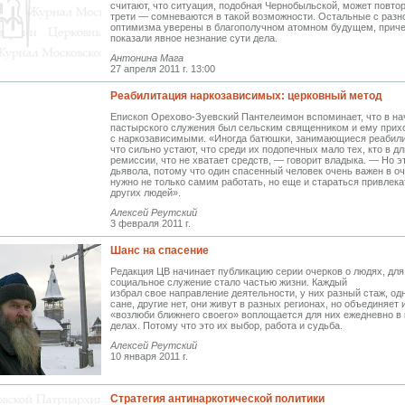
считают, что ситуация, подобная Чернобыльской, может повто
трети — сомневаются в такой возможности. Остальные с разн
оптимизма уверены в благополучном атомном будущем, прич
показали явное незнание сути дела.
Антонина Мага
27 апреля 2011 г. 13:00
Реабилитация наркозависимых: церковный метод
Епископ Орехово-Зуевский Пантелеимон вспоминает, что в на
пастырского служения был сельским священником и ему прих
с наркозависимыми. «Иногда батюшки, занимающиеся реабили
что сильно устают, что среди их подопечных мало тех, кто в д
ремиссии, что не хватает средств, — говорит владыка. — Но э
дьявола, потому что один спасенный человек очень важен в о
нужно не только самим работать, но еще и стараться привлека
других людей».
Алексей Реутский
3 февраля 2011 г.
Шанс на спасение
Редакция ЦВ начинает публикацию серии очерков о людях, для
социальное служение стало частью жизни. Каждый
избрал свое направление деятельности, у них разный стаж, од
сане, другие нет, они живут в разных регионах, но объединяет 
«возлюби ближнего своего» воплощается для них ежедневно в
делах. Потому что это их выбор, работа и судьба.
Алексей Реутский
10 января 2011 г.
Стратегия антинаркотической политики