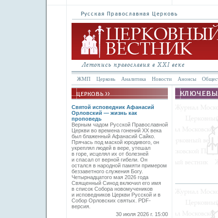
ЖМП
Церковь
Аналитика
Новости
Анонсы
Общес
Святой исповедник Афанасий
Орловский — жизнь как
проповедь
Верным чадом Русской Православной
Церкви во времена гонений XX века
был блаженный Афанасий Сайко.
Прячась под маской юродивого, он
укреплял людей в вере, утешал
в горе, исцелял их от болезней
и спасал от верной гибели. Он
остался в народной памяти примером
беззаветного служения Богу.
Четырнадцатого мая 2026 года
Священный Синод включил его имя
в список Собора новомучеников
и исповедников Церкви Русской и в
Собор Орловских святых. PDF-
версия.
30 июля 2026 г. 15:00