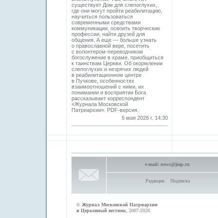
существует Дом для слепоглухих,
где они могут пройти реабилитацию,
научиться пользоваться
современными средствами
коммуникации, освоить творческие
профессии, найти друзей для
общения. А еще — больше узнать
о православной вере, посетить
с волонтером-переводчиком
богослужение в храме, приобщиться
к таинствам Церкви. Об окормлении
слепоглухих и незрячих людей
в реабилитационном центре
в Пучкове, особенностях
взаимоотношений с ними, их
понимании и восприятии Бога
рассказывает корреспондент
«Журнала Московской
Патриархии». PDF-версия.
5 мая 2026 г. 14:30
e-mail:
news@jmp.ru
Редакция
Подписка
©
Журнал Московской Патриархии
и Церковный вестник
, 2007-2026