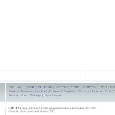
ГЛАВНАЯ
|
ЦЕРКОВЬ
|
ОБЩЕСТВО
|
ИСТОРИЯ
|
В МИРЕ
|
КУЛЬТУРА
|
НАУКА
|
ЖМ
Новости
|
Аналитика
|
Интервью
|
Документы
|
Репортажи
|
Некрологи
|
Рецензии
|
Видео
|
About us
|
Лица
|
Партнеры
|
Наши баннеры
©
АРЕФА-центр
, детальный дизайн, программирование и поддержка, 2007-2015
©Студия Никола, концепция дизайна, 2007