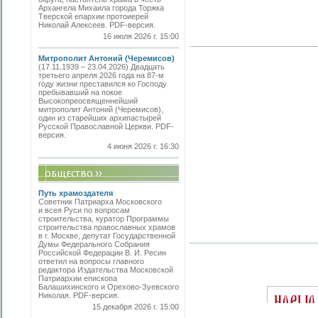
Архангела Михаила города Торжка
Тверской епархии протоиерей
Николай Алексеев. PDF-версия.
16 июля 2026 г. 15:00
Митрополит Антоний (Черемисов)
(17.11.1939 – 23.04.2026) Двадцать
третьего апреля 2026 года на 87-м
году жизни преставился ко Господу
пребывавший на покое
Высокопреосвященнейший
митрополит Антоний (Черемисов),
один из старейших архипастырей
Русской Православной Церкви. PDF-
версия.
4 июня 2026 г. 16:30
Путь храмоздателя
Советник Патриарха Московского
и всея Руси по вопросам
строительства, куратор Программы
строительства православных храмов
в г. Москве, депутат Государственной
Думы Федерального Собрания
Российской Федерации В. И. Ресин
ответил на вопросы главного
редактора Издательства Московской
Патриархии епископа
Балашихинского и Орехово-Зуевского
Николая. PDF-версия.
15 декабря 2026 г. 15:00