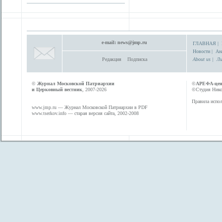
e-mail:
news@jmp.ru
ГЛАВНАЯ
|
Новости
|
Ан
Редакция
Подписка
About us
|
Ли
©
Журнал Московской Патриархии
©
АРЕФА-це
и Церковный вестник
, 2007-2026
©Студия Никол
Правила испол
www.jmp.ru
— Журнал Московской Патриархии в PDF
www.tserkov.info
— старая версия сайта, 2002-2008