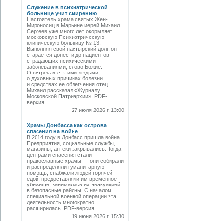
Служение в психиатрической
больнице учит смирению
Настоятель храма святых Жен-
Мироносиц в Марьине иерей Михаил
Сергеев уже много лет окормляет
московскую Психиатрическую
клиническую больницу № 13.
Выполняя свой пастырский долг, он
старается донести до пациентов,
страдающих психическими
заболеваниями, слово Божие.
О встречах с этими людьми,
о духовных причинах болезни
и средствах ее облегчения отец
Михаил рассказал «Журналу
Московской Патриархии». PDF-
версия.
27 июля 2026 г. 13:00
Храмы Донбасса как острова
спасения на войне
В 2014 году в Донбасс пришла война.
Предприятия, социальные службы,
магазины, аптеки закрывались. Тогда
центрами спасения стали
православные храмы — они собирали
и распределяли гуманитарную
помощь, снабжали людей горячей
едой, предоставляли им временное
убежище, занимались их эвакуацией
в безопасные районы. С началом
специальной военной операции эта
деятельность многократно
расширилась. PDF-версия.
19 июня 2026 г. 15:30