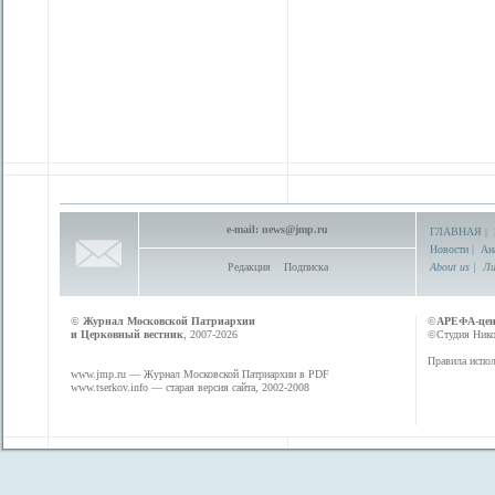
e-mail:
news@jmp.ru
ГЛАВНАЯ
|
Новости
|
Ан
Редакция
Подписка
About us
|
Ли
©
Журнал Московской Патриархии
©
АРЕФА-це
и Церковный вестник
, 2007-2026
©Студия Никол
Правила испол
www.jmp.ru
— Журнал Московской Патриархии в PDF
www.tserkov.info
— старая версия сайта, 2002-2008