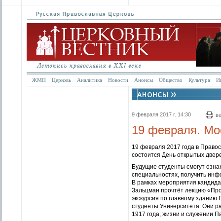
ЖМП
Церковь
Аналитика
Новости
Анонсы
Общество
Культура
И
9 февраля 2017 г. 14:30
в
19 февраля. Мо
19 февраля 2017 года в Право
состоится День открытых двер
Будущие студенты смогут ознак
специальностях, получить инф
В рамках мероприятия кандида
Зальцман прочтёт лекцию «Про
экскурсия по главному зданию
студенты Университета. Они р
1917 года, жизни и служении П