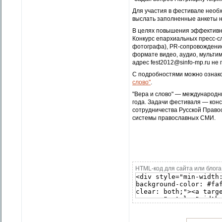
Для участия в фестивале необх
выслать заполненные анкеты на
В целях повышения эффективн
Конкурс епархиальных пресс-с
фотографа), PR-сопровождение
формате видео, аудио, мульти
адрес fest2012@sinfo-mp.ru не 
С подробностями можно ознак
слово"
.
"Вера и слово" — международн
года. Задачи фестиваля — кон
сотрудничества Русской Правос
системы православных СМИ.
HTML-код для сайта или блога