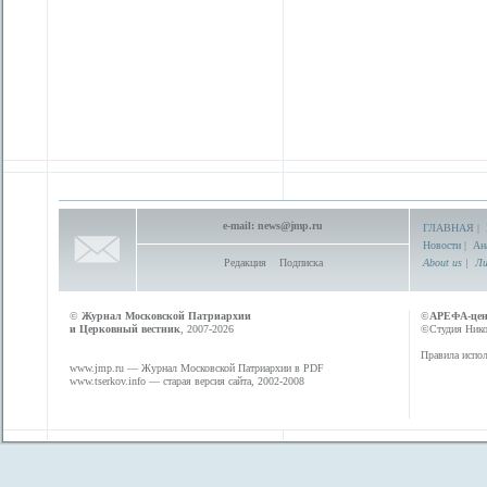
e-mail:
news@jmp.ru
ГЛАВНАЯ
|
Новости
|
Ан
Редакция
Подписка
About us
|
Ли
©
Журнал Московской Патриархии
©
АРЕФА-це
и Церковный вестник
, 2007-2026
©Студия Никол
Правила испол
www.jmp.ru
— Журнал Московской Патриархии в PDF
www.tserkov.info
— старая версия сайта, 2002-2008