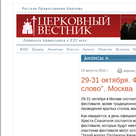
ЖМП
Церковь
Аналитика
Новости
Анонсы
Общество
Культура
И
24 августа 2012 г.
версия 
29-31 октября.
слово". Москва
29-31 октября в Москве состо
фестиваля, кроме традиционно
проведение круглых столов, ма
Как ожидается, в день официа
Христа Спасителя состоится в
фестиваля, которые будут имет
участники фестиваля могут ос
"Задай вопрос Патриарху Кирил