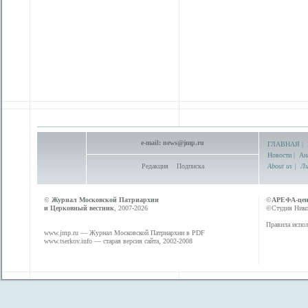
e-mail:
news@jmp.ru
ГЛАВНАЯ
|
Новости
|
Ан
Редакция
Подписка
About us
|
Ли
©
Журнал Московской Патриархии
©
АРЕФА-це
и Церковный вестник
, 2007-2026
©Студия Никол
Правила испол
www.jmp.ru
— Журнал Московской Патриархии в PDF
www.tserkov.info
— старая версия сайта, 2002-2008