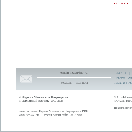
e-mail:
news@jmp.ru
ГЛАВНАЯ
|
Новости
|
Ан
Редакция
Подписка
About us
|
Ли
©
Журнал Московской Патриархии
©
АРЕФА-це
и Церковный вестник
, 2007-2026
©Студия Никол
Правила испол
www.jmp.ru
— Журнал Московской Патриархии в PDF
www.tserkov.info
— старая версия сайта, 2002-2008