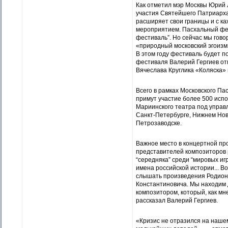
Как отметил мэр Москвы Юрий 
участия Святейшего Патриарха
расширяет свои границы и с к
мероприятием. Пасхальный фес
фестиваль”. Но сейчас мы гово
«природный московский эгоизм»
В этом году фестиваль будет 
фестиваля Валерий Гергиев от
Вячеслава Круглика «Коляска» 
Всего в рамках Московского Па
примут участие более 500 испо
Мариинского театра под управл
Санкт-Петербурге, Нижнем Нов
Петрозаводске.
Важное место в концертной пр
представителей композиторов 
“середняка” среди “мировых иг
имена российской истории... В
слышать произведения Родиона
Константиновича. Мы находим 
композитором, который, как мн
рассказал Валерий Гергиев.
«Кризис не отразился на наше