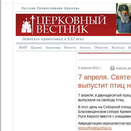
ЖМП
Церковь
Аналитика
Новости
Анонсы
Общество
Культура
И
6 апреля 2011 г.
версия дл
7 апреля. Свят
выпустит птиц 
7 апреля, в двунадесятый пра
выпускали на свободу птиц.
В этот день на Соборной площ
Благовещенском соборе Кремля,
Руси Кирилл вместе с учащими
Аккредитацию журналистов пров
press@patriarchia.ru
.