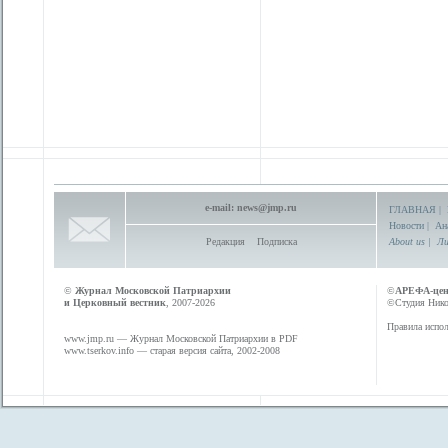
e-mail:
news@jmp.ru
ГЛАВНАЯ
|
Новости
|
Ан
Редакция
Подписка
About us
|
Ли
©
Журнал Московской Патриархии
©
АРЕФА-це
и Церковный вестник
, 2007-2026
©Студия Никол
Правила испол
www.jmp.ru
— Журнал Московской Патриархии в PDF
www.tserkov.info
— старая версия сайта, 2002-2008