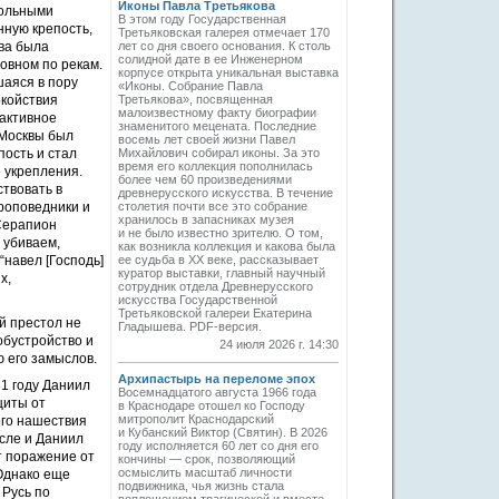
Иконы Павла Третьякова
рольными
В этом году Государственная
нную крепость,
Третьяковская галерея отмечает 170
ква была
лет со дня своего основания. К столь
солидной дате в ее Инженерном
овном по рекам.
корпусе открыта уникальная выставка
шаяся в пору
«Иконы. Собрание Павла
окойствия
Третьякова», посвященная
малоизвестному факту биографии
 активное
знаменитого мецената. Последние
 Москвы был
восемь лет своей жизни Павел
пость и стал
Михайлович собирал иконы. За это
время его коллекция пополнилась
 укрепления.
более чем 60 произведениями
твовать в
древнерусского искусства. В течение
проповедники и
столетия почти все это собрание
хранилось в запасниках музея
 Серапион
и не было известно зрителю. О том,
 убиваем,
как возникла коллекция и какова была
 “навел [Господь]
ее судьба в ХХ веке, рассказывает
куратор выставки, главный научный
х,
сотрудник отдела Древнерусского
искусства Государственной
Третьяковской галереи Екатерина
й престол не
Гладышева. PDF-версия.
обустройство и
24 июля 2026 г. 14:30
 его замыслов.
Архипастырь на переломе эпох
1 году Даниил
Восемнадцатого августа 1966 года
щиты от
в Краснодаре отошел ко Господу
митрополит Краснодарский
ого нашествия
и Кубанский Виктор (Святин). В 2026
исле и Даниил
году исполняется 60 лет со дня его
т поражение от
кончины — срок, позволяющий
осмыслить масштаб личности
 Однако еще
подвижника, чья жизнь стала
 Русь по