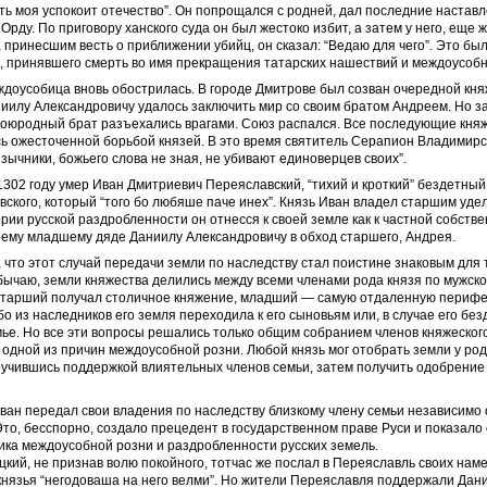
ть моя успокоит отечество”. Он попрощался с родней, дал последние настав
 Орду. По приговору ханского суда он был жестоко избит, а затем у него, еще 
 принесшим весть о приближении убийц, он сказал: “Ведаю для чего”. Это бы
а, принявшего смерть во имя прекращения татарских нашествий и междоусобн
ждоусобица вновь обострилась. В городе Дмитрове был созван очередной кня
иилу Александровичу удалось заключить мир со своим братом Андреем. Но за
воюродный брат разъехались врагами. Союз распался. Все последующие кня
ь ожесточенной борьбой князей. В это время святитель Серапион Владимир
язычники, божьего слова не зная, не убивают единоверцев своих”.
302 году умер Иван Дмитриевич Переяславский, “тихий и кроткий” бездетны
ского, который “того бо любяше паче инех”. Князь Иван владел старшим удел
рии русской раздробленности он отнесся к своей земле как к частной собстве
оему младшему дяде Даниилу Александровичу в обход старшего, Андрея.
 что этот случай передачи земли по наследству стал поистине знаковым для 
бычаю, земли княжества делились между всеми членами рода князя по мужско
Старший получал столичное княжение, младший — самую отдаленную перифе
бо из наследников его земля переходила к его сыновьям или, в случае его без
ье. Но все эти вопросы решались только общим собранием членов княжеского
одной из причин междоусобной розни. Любой князь мог отобрать земли у род
аручившись поддержкой влиятельных членов семьи, затем получить одобрени
ван передал свои владения по наследству близкому члену семьи независимо
то, бесспорно, создало прецедент в государственном праве Руси и показало 
ика междоусобной розни и раздробленности русских земель.
кий, не признав волю покойного, тотчас же послал в Переяславль своих наме
князья “негодоваша на него велми”. Но жители Переяславля поддержали Дан