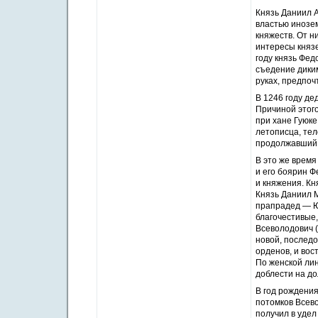
Князь Даниил А
властью инозе
княжеств. От н
интересы князе
году князь Фед
съедение диким
руках, предпоч
В 1246 году де
Причиной этого
при хане Гуюке
летописца, тел
продолжавший п
В это же время
и его боярин Ф
и княжения. Кн
Князь Даниил М
прапрадед — Ю
благочестивые
Всеволодович 
новой, послед
орденов, и во
По женской ли
доблести на до
В год рождения
потомков Всево
получил в удел