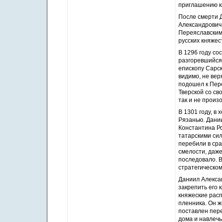
приглашению кн
После смерти 
Александрович
Переяславским 
русских княжес
В 1296 году со
разгоревшийся
епископу Сарск
видимо, не вер
подошел к Пер
Тверской со св
так и не произ
В 1301 году, в
Рязанью. Дани
Константина Р
татарскими сил
перебили в сра
смелости, даже
последовало. 
стратегическо
Даниил Алексан
закрепить его 
княжеские расп
пленника. Он ж
поставлен пере
дома и навлечь