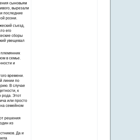
ления сыновьям
живого, вырезали
ли последние
ой розни.
жеский съезд,
то его
жеские сборы
ский увещевал
й племянник
ом в семье.
нности и
того времени.
й линии по
рию. В случае
детности, к
 рода. Этот
ича или просто
е на семейном
 от решения
один из
стников. Да и
иила