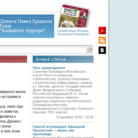
Свежий номер Журнала
Московской Патриархии
Путь храмоздателя
Советник Патриарха Московского
и всея Руси по вопросам
строительства, куратор Программы
строительства православных храмов
в г. Москве, депутат Государственной
Думы Федерального Собрания
оверного князя
Российской Федерации В. И. Ресин
 историки в
ответил на вопросы главного
редактора Издательства Московской
Патриархии епископа
уси, либо при
Балашихинского и Орехово-Зуевского
и заметок,
Николая. PDF-версия.
ровича к
15 декабря 2026 г. 15:00
нязь Даниил,
 грязи
Святой исповедник Афанасий
Орловский — жизнь как
 и при этом
проповедь
Верным чадом Русской Православной