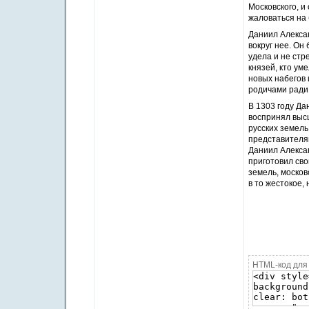
Московского, и
жаловаться на 
Даниил Алекса
вокруг нее. Он
удела и не стр
князей, кто ум
новых набегов 
родичами ради
В 1303 году Да
воспринял высш
русских земель
представителя
Даниил Алексан
приготовил сво
земель, москов
в то жестокое,
HTML-код для 