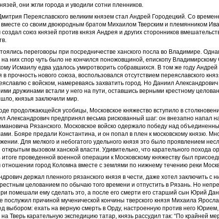
язей, они жгли города и уводили сотни пленников.
Дмитрия Переяславского великим князем стал Андрей Городецкий. Со време
 вместе со своим двоюродным братом Михаилом Тверским и племянником Ив
создал союз князей против князя Андрея и других сторонников вмешательств
тв.
стоялись переговоры при посредничестве ханского посла во Владимире. Одна
 на них спор чуть было не кончился поножовщиной, епископу Владимирскому
ому Исмаилу едва удалось умиротворить собравшихся. В том же году Андрей
я в прочность нового союза, воспользовался отсутствием переяславского кня
еяславлю с войском, намереваясь захватить город. Но Даниил Александрович
оими дружинами встали у него на пути, оставшись верными крестному целов
ошло, князья заключили мир.
 ходе продолжающейся усобицы, Московское княжество вступило в столкновен
ил Александрович предпринял весьма рискованный шаг: он внезапно напал н
омановича Рязанского. Московское войско одержало победу над объединенны
ами. Бояре предали Константина, и он попал в плен к московскому князю. Мн
жении. Для мелкого и небогатого удельного князя это было проявлением не
 открытым вызовом ханской власти. Удивительно, что карательного похода о
В итоге проведенной военной операции к Московскому княжеству был присое
м отношении город Коломна вместе с землями по нижнему течению реки Моск
дрович держал пленного рязанского князя в чести, даже хотел заключить с н
крестным целованием по обычаю того времени и отпустить в Рязань. Но неп
ри помешали ему сделать это, а после его смерти его старший сын Юрий Да
е послужил причиной мученической кончины тверского князя Михаила Яросла
д выбором: ехать на верную смерть в Орду, настроенную против него Юрием,
 на Тверь карательную экспедицию татар, князь рассудил так: “По крайней ме