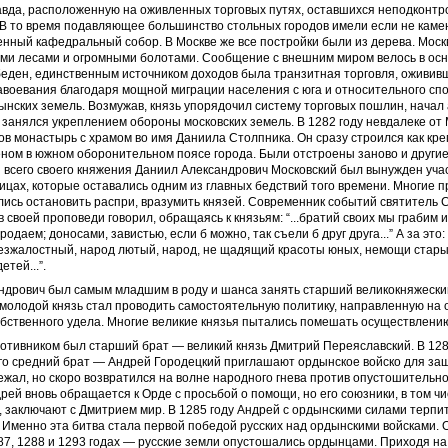
авда, расположенную на оживленных торговых путях, оставшихся неподконт
 В то время подавляющее большинство стольных городов имели если не каме
енный кафедральный собор. В Москве же все постройки были из дерева. Мос
ыми лесами и огромными болотами. Сообщение с внешним миром велось в осн
беден, единственным источником доходов была транзитная торговля, оживив
авоевания благодаря мощной миграции населения с юга и относительного сп
ынских земель. Возмужав, князь упорядочил систему торговых пошлин, начал
 занялся укреплением обороны московских земель. В 1282 году невдалеке от
в монастырь с храмом во имя Даниила Столпника. Он сразу строился как кре
ном в южном оборонительном поясе города. Были отстроены заново и другие
 всего своего княжения Даниил Александрович Московский был вынужден учас
ицах, которые оставались одним из главных бедствий того времени. Многие 
лись остановить распри, вразумить князей. Современник событий святитель
 своей проповеди говорил, обращаясь к князьям: “...братий своих мы грабим и
одаем; доносами, завистью, если б можно, так съели б друг друга...” А за это:
безжалостный, народ лютый, народ, не щадящий красоты юных, немощи стары
тей...”.
ндрович был самым младшим в роду и шанса занять старший великокняжески
молодой князь стал проводить самостоятельную политику, направленную на 
бственного удела. Многие великие князья пытались помешать осуществлению
ротивником был старший брат — великий князь Дмитрий Переяславский. В 128
его средний брат — Андрей Городецкий приглашают ордынское войско для за
ежал, но скоро возвратился на волне народного гнева против опустошительн
рей вновь обращается к Орде с просьбой о помощи, но его союзники, в том ч
 заключают с Дмитрием мир. В 1285 году Андрей с ордынскими силами терпи
 Именно эта битва стала первой победой русских над ордынскими войсками.
7, 1288 и 1293 годах — русские земли опустошались ордынцами. Приходя на