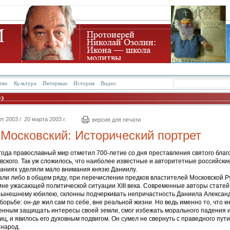
тво
Культура
Интервью
История
Видео
т 2003 / 20 марта 2003 г.
версия для печати
Московский: Исторический портрет
года православный мир отметил 700-летие со дня преставления святого благ
ского. Так уж сложилось, что наиболее известные и авторитетные российские
ваниях уделяли мало внимания князю Даниилу.
ли либо в общем ряду, при перечислении предков властителей Московской Р
не ужасающей политической ситуации XIII века. Современные авторы статей 
ынешнему юбилею, склонны подчеркивать непричастность Даниила Александ
орьбе: он-де жил сам по себе, вне реальной жизни. Но ведь именно то, что к
енным защищать интересы своей земли, смог избежать морального падения и
иц, и явилось его духовным подвигом. Он сумел не свернуть с праведного пути
 народ.