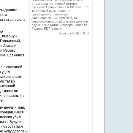
воплощением трагической и вместе
с тем величественной истории
Русского Православия в XX веке. Его
нем Даниил
жизненный путь пролег от
оренбургских степей до
аном
дальневосточных рубежей, от
а татар в дела
революционного лихолетья к долгому
служению в Китае и возвращению на
Родину. PDF-версия.
ко
22 июля 2026 г. 11:30
 Симеону и
 Городецкий,
зя Ивана и
 и Михаил
анию. Сражения
ие с соседней
а удел
ми рязанско-
ого татар
слыханной
рдынцев не
динен важный в
вы.
им вечный мир,
рекращавшиеся
нилович убил
вича. Будучи
 или остаться
ре буду доволен,