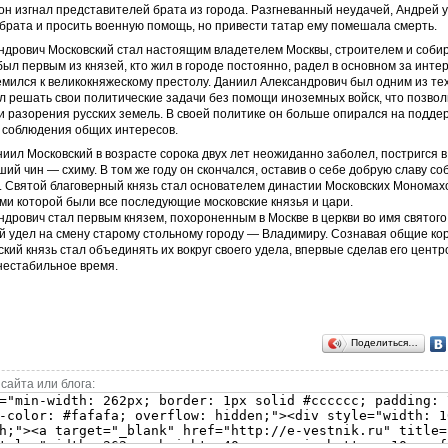
 он изгнал представителей брата из города. Разгневанный неудачей, Андрей 
брата и просить военную помощь, но привести татар ему помешала смерть.
ндрович Московский стал настоящим владетелем Москвы, строителем и соби
 был первым из князей, кто жил в городе постоянно, радел в основном за инте
емился к великокняжескому престолу. Даниил Александрович был одним из те
ел решать свои политические задачи без помощи иноземных войск, что позво
и разорения русских земель. В своей политике он больше опирался на подде
 соблюдения общих интересов.
ниил Московский в возрасте сорока двух лет неожиданно заболел, постригся в
ий чин — схиму. В том же году он скончался, оставив о себе добрую славу с
. Святой благоверный князь стал основателем династии Московских Мономах
ми которой были все последующие московские князья и цари.
дрович стал первым князем, похороненным в Москве в церкви во имя святог
й удел на смену старому стольному городу — Владимиру. Сознавая общие кор
ский князь стал объединять их вокруг своего удела, впервые сделав его цент
 нестабильное время.
Поделиться…
сайта или блога: