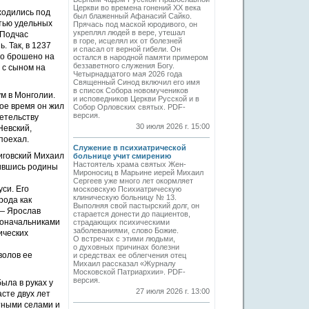
Церкви во времена гонений XX века
ходились под
был блаженный Афанасий Сайко.
тью удельных
Прячась под маской юродивого, он
укреплял людей в вере, утешал
 Подчас
в горе, исцелял их от болезней
. Так, в 1237
и спасал от верной гибели. Он
ело брошено на
остался в народной памяти примером
беззаветного служения Богу.
 с сыном на
Четырнадцатого мая 2026 года
Священный Синод включил его имя
в список Собора новомучеников
ум в Монголии.
и исповедников Церкви Русской и в
ое время он жил
Собор Орловских святых. PDF-
версия.
детельству
30 июля 2026 г. 15:00
Невский,
поехал.
Служение в психиатрической
иговский Михаил
больнице учит смирению
Настоятель храма святых Жен-
шившись родины
Мироносиц в Марьине иерей Михаил
Сергеев уже много лет окормляет
си. Его
московскую Психиатрическую
клиническую больницу № 13.
рода как
Выполняя свой пастырский долг, он
 — Ярослав
старается донести до пациентов,
доначальниками
страдающих психическими
заболеваниями, слово Божие.
ических
О встречах с этими людьми,
о духовных причинах болезни
волов ее
и средствах ее облегчения отец
Михаил рассказал «Журналу
Московской Патриархии». PDF-
версия.
ыла в руках у
27 июля 2026 г. 13:00
сте двух лет
тными селами и