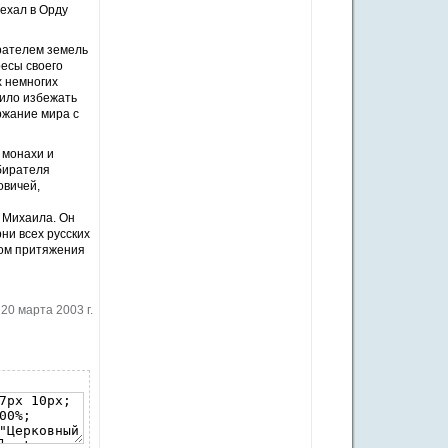
уехал в Орду
рателем земель
ресы своего
х немногих
лило избежать
ржание мира с
 монахи и
обирателя
овичей,
о Михаила. Он
ни всех русских
ром притяжения
20 марта 2003 г.