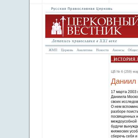
ЖМП
Церковь
Аналитика
Новости
Анонсы
Общес
ЦВ № 6 (259) мар
Даниил 
17 марта 2003 
Даниила Москов
своих исследо
О нем вспомина
разборе поисти
посвященных н
междоусобной б
будучи вынужд
княжеских усоб
сберечь себя и