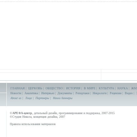
ГЛАВНАЯ
|
ЦЕРКОВЬ
|
ОБЩЕСТВО
|
ИСТОРИЯ
|
В МИРЕ
|
КУЛЬТУРА
|
НАУКА
|
ЖМ
Новости
|
Аналитика
|
Интервью
|
Документы
|
Репортажи
|
Некрологи
|
Рецензии
|
Видео
|
About us
|
Лица
|
Партнеры
|
Наши баннеры
©
АРЕФА-центр
, детальный дизайн, программирование и поддержка, 2007-2015
©Студия Никола, концепция дизайна, 2007
Правила использования материалов