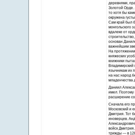
деревнями, пр
Золотой Орде.
то хотя бы кам
окружена густ
Сам край был 
монгольского з
вдалеке от орд
строительство,
основан Данило
важнейшим зве
На протяжении
княжеских усоб
книжники пыта
Владимирский в
язычникам их пр
на нас народ 
младенчества де
Даниил Алекса
имел. Поэтому 
расширение со
Сначала его п
Московский и 
Дмитрия. Тот б
иноверцев. Анд
Александрович,
войск Дмитрия.
трижды — в 128