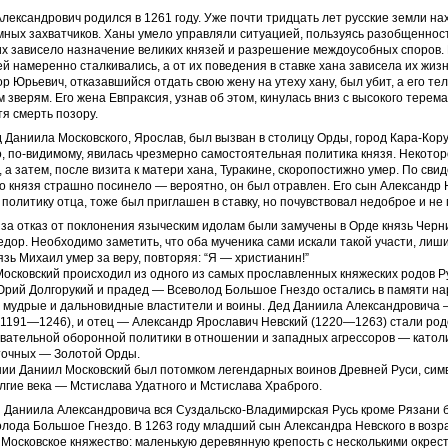
лександрович родился в 1261 году. Уже почти тридцать лет русские земли на
мных захватчиков. Ханы умело управляли ситуацией, пользуясь разобщеннос
их зависело назначение великих князей и разрешение междоусобных споров.
й намеренно сталкивались, а от их поведения в ставке хана зависела их жизнь
ор Юрьевич, отказавшийся отдать свою жену на утеху хану, был убит, а его т
 зверям. Его жена Евпраксия, узнав об этом, кинулась вниз с высокого терема
тя смерть позору.
д Даниила Московского, Ярослав, был вызван в столицу Орды, город Кара-Кор
, по-видимому, явилась чрезмерно самостоятельная политика князя. Некотор
, а затем, после визита к матери хана, Туракине, скоропостижно умер. По сви
о князя страшно посинело — вероятно, он был отравлен. Его сын Александр 
олитику отца, тоже был приглашен в ставку, но почувствовал недоброе и не 
 за отказ от поклонения языческим идолам были замучены в Орде князь Черн
едор. Необходимо заметить, что оба мученика сами искали такой участи, ли
язь Михаил умер за веру, повторяя: “Я — христианин!”
осковский происходил из одного из самых прославленных княжеских родов Ру
рий Долгорукий и прадед — Всеволод Большое Гнездо остались в памяти на
, мудрые и дальновидные властители и воины. Дед Даниила Александровича
(1191—1246), и отец — Александр Ярославич Невский (1220—1263) стали ро
овательной оборонной политики в отношении и западных агрессоров — катол
сточных — Золотой Орды.
нии Даниил Московский был потомком легендарных воинов Древней Руси, сим
лгие века — Мстислава Удатного и Мстислава Храброго.
 Даниила Александровича вся Суздальско-Владимирская Русь кроме Рязани б
лода Большое Гнездо. В 1263 году младший сын Александра Невского в возра
 Московское княжество: маленькую деревянную крепость с несколькими окрес