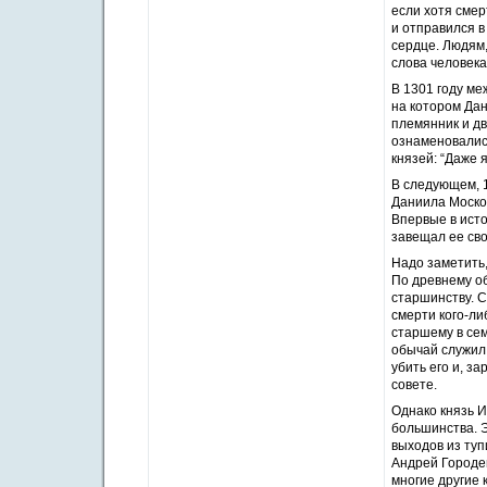
если хотя смер
и отправился в
сердце. Людям,
слова человек
В 1301 году ме
на котором Дан
племянник и д
ознаменовалис
князей: “Даже 
В следующем, 1
Даниила Москов
Впервые в исто
завещал ее св
Надо заметить,
По древнему о
старшинству. 
смерти кого-ли
старшему в сем
обычай служил 
убить его и, з
совете.
Однако князь И
большинства. Э
выходов из туп
Андрей Городец
многие другие 