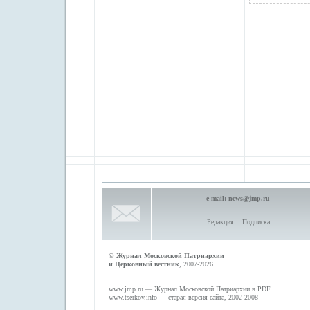
e-mail:
news@jmp.ru
Редакция
Подписка
©
Журнал Московской Патриархии
и Церковный вестник
, 2007-2026
www.jmp.ru
— Журнал Московской Патриархии в PDF
www.tserkov.info
— старая версия сайта, 2002-2008