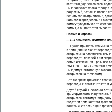
Например, есть акафист на рус
этот гимн, удален со всем сод
Николаевского храма города Яс
радостный, батюшка назвал его
испытываешь при чтении, даже 
написал в предисловии к акафи
помогут увидеть что-то светлое
бомбы, а он пытается выразить 
Поэзия и «проза»
— Вы отмечали взаимное влия
— Нужно признать, что мы на г
в принципе не любят переводит
акафисты на славянском языке 
переводить поэзией. Они скоре
есть и исключения. Греки все-т
ЖМП. 2019. № 7). Это гимн ярч
Никодиму Святогорцу и оказал 
акафистов на греческом).
В то же время греческое творч
переводы. В этом контексте я 
Другой случай. Несколько лет 
Тримифунтского, Издательский 
акафистом святому Спиридону. 
издатели признают тот факт, ч
понять: «Вот есть еще и гречес