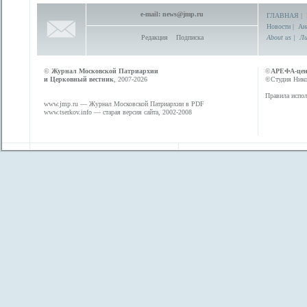
e-mail:
news@jmp.ru
ГЛАВНАЯ
|
Новости
|
Ан
Редакция
Подписка
About us
|
Ли
©
Журнал Московской Патриархии
©
АРЕФА-це
и Церковный вестник
, 2007-2026
©Студия Никол
Правила испол
www.jmp.ru
— Журнал Московской Патриархии в PDF
www.tserkov.info
— старая версия сайта, 2002-2008