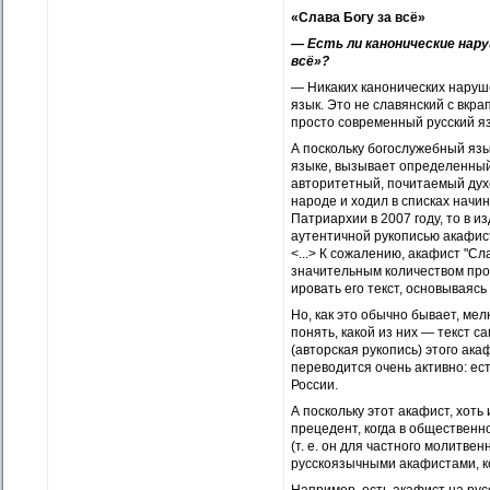
«Слава Богу за всё»
— Есть ли канонические нару
всё»?
— Никаких канонических наруше
язык. Это не славянский с вкра
просто современный русский я
А поскольку богослужебный язы
языке, вызывает определенный 
авторитетный, почита­емый ду
народе и ходил в списках начин
Патриархии в 2007 году, то в 
аутентичной рукописью акафист
<...> К сожалению, акафист "С
значительным количеством про
ировать его текст, основываясь
Но, как это обычно бывает, ме
понять, какой из них — текст 
(авторская рукопись) этого ака
переводится очень активно: ест
России.
А поскольку этот акафист, хоть
прецедент, когда в общественн
(т. е. он для частного молитве
русскоязычными акафистами, к