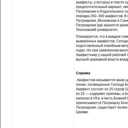
акафисты, у которых в тексте 
предпочтительный вариант, ли
Патриархии и Издательского со
порядка 250–300 акафистов. В 
Патриархии, Московская и Сан
Патриархии (где хранится арх
Тихоновский университет.
Планируется, что в каждом том
выверенных акафистов. Сегодн
подготовленный покойным митр
годах. Но при заявленном мног
Акафистнику у нашей рабочей 
высшей церковной власти влады
Справка
Акафистом называется жанр ц
пение, посвященное Господу Бог
Акафист состоит из 25 строф (1
из 25 — содержит припевы, в 
написан в VII в. в честь Божие
приписывается Патриарху Конс
Патриархии, существует более
Церкви.