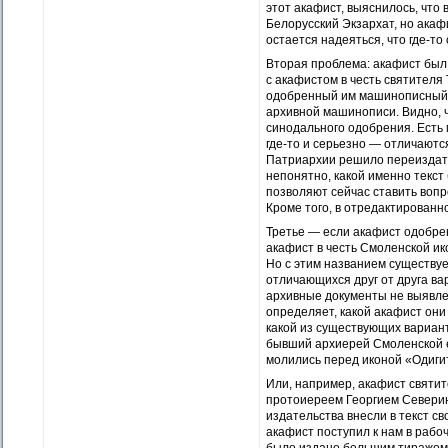
этот акафист, выяснилось, что 
Белорусский Экзархат, но акафи
остается надеяться, что где-т
Вторая проблема: акафист был 
с акафистом в честь святителя
одобренный им машинописный э
архивной машинописи. Видно, ч
синодального одобрения. Есть м
где-то и серьезно — отличаются
Патриархии решило переиздать 
непонятно, какой именно текст 
позволяют сейчас ставить вопр
Кроме того, в отредактированн
Третье — если акафист одобрен
акафист в честь Смоленской и
Но с этим названием существуе
отличающихся друг от друга в
архивные документы не выявле
определяет, какой акафист они
какой из существующих вариан
бывший архиерей Смоленской еп
молились перед иконой «Одиги
Или, например, акафист святит
протоиереем Георгием Северин
издательства внесли в текст св
акафист поступил к нам в рабоч