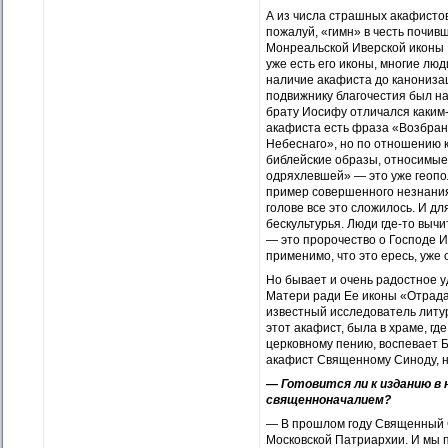
А из числа страшных акафистов 
пожалуй, «гимн» в честь почи
Монреальской Иверской иконы 
уже есть его иконы, многие лю
наличие акафиста до канонизац
подвижнику благочестия был на
брату Иосифу отличался каким-
акафиста есть фраза «Возбранн
Небеснаго», но по отношению к ч
библейские образы, относимые 
одряхлевшей» — это уже геопо
пример совершенного незнания 
голове все это сложилось. И д
бескультурья. Люди где-то вычи
— это пророчество о Господе Ии
применимо, что это ересь, уже 
Но бывает и очень радостное 
Матери ради Ее иконы «Отрада
известный исследователь литург
этот акафист, была в храме, г
церковному пению, воспевает 
акафист Священному Синоду, н
— Готовится ли к изданию в
священноначалием?
— В прошлом году Священный Си
Московской Патриархии. И мы 