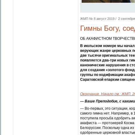
ЖМП № 8 август 2019 / 2 сентября 
Гимны Богу, со
ОБ АКАФИСТНОМ ТВОРЧЕСТВ
В июльском номере мы начали
верующих жанре церковных пе
две тысячи оригинальных текс
появляется два-три новых гим
канонические нарушения в ст
для создания «золотого фонд
группы по кодификации акафи
Саратовской епархии священ
Окончание. Начало см.: ЖМП. 2
— Ваше Преподобие, с каким
— Во-первых, это ситуации, ког
самого гимна нет. Например, в
поступила просьба одобрить ак
акафиста — протоиерей Косма Р
Белоруссии. Поскольку одна и
одобренные церковной властью,