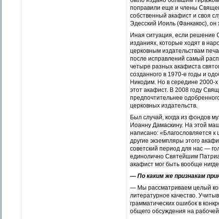
было издано большим тиражом и
поправили еще и члены Священн
собственный акафист и своя с
Эдесский Иоиль (Фанкакос), он
Иная ситуация, если решение С
изданиях, которые ходят в нар
церковным издательствам печа
после исправлений самый расп
четыре разных акафиста святом
созданного в 1970-е го­ды и о
Никодим. Но в середине 2000-
этот акафист. В 2008 году Свя
предпочтительнее одобренного
церковных издательств.
Был случай, когда из фондов 
Иоанну Дамаскину. На этой маш
написано: «Благословляется к 
другие экземпляры этого акафи
советский период для нас — г
единолично Святейшим Патриар
акафист мог быть вообще нигде 
— По каким же признакам пр
— Мы рассматриваем целый комп
литературное качество. Учитыв
грамматических ошибок в конкр
общего обсуждения на рабочей