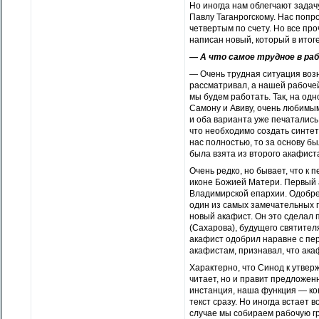
Но иногда нам облегчают зада
Павлу Таганрогскому. Нас попр
четвертым по счету. Но все пр
написан новый, который в ито
— А что самое трудное в ра
— Очень трудная ситуация возн
рассматривал, а нашей рабочей
мы будем работать. Так, на од
Самону и Авиву, очень любимы
и оба варианта уже печатались
что необходимо создать синтет
нас полностью, то за основу б
была взята из второго акафист
Очень редко, но бывает, что к
иконе Божией Матери. Первый 
Владимирской епархии. Одобрен
один из самых замечательных 
новый акафист. Он это сделал
(Сахарова), будущего святител
акафист одобрил наравне с пер
акафистам, признавал, что ак
Характерно, что Синод к утве
читает, но и правит предложен
инстанция, наша функция — кон
текст сразу. Но иногда встает
случае мы собираем рабочую г