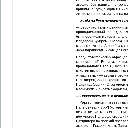
Естественно, что многие наши 
акафист был написан по-греческ
пришли на Русь, акафисты был
это не могло не сказаться на 
— Когда на Руси появился с
— Вероятно, самый ранний изв
принадлежавший преподобному 
был переписан в самом начале
Исидором Вухиром (XIV век). О
вероятно, что на Афоне), а свя
даже переписал их сам) для св
Среди этих греческих образцов
современный). Есть рукописные
преподобного Сергия, Патриарх
великие исихасты использовали
отмахиваться — дескать, это «
Святогорец, Иоанн Кронштадтск
Патриарх Сергий (Страгородск
в том числе и писать акафисты, 
— Попадались ли вам необыч
— Один из самых странных ака
Папе Бенедикту XVI (который е
не хватает четырех строф. Вме
ибо многое Папа еще свершит».
Ратцингера на папский престол
акафист в России в честь Папы,