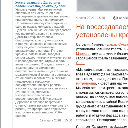
Жизнь епархии в Дагестане:
паломничество, память, диалог
Увидеть жизнь Махачкалинской
епархии и познакомиться с ее
повседневной деятельностью можно,
4 июля 2014 г. 18:20
верси
присоединившись к паломникам.
Паломническая служба епархии —
На воссоздавае
одна из самых молодых в нашей
Церкви. Тем не менее она предлагает
установлены кр
насыщенный маршрут, в котором
Дагестан открывает свою
благородную красоту — морскую
и горную, древнюю и современную,
Сегодня, 4 июля, на
храм Смол
требующую от богомольца
установили большие кресты. Ч
внимательного взгляда. Путь по
Маркелл
, ему сослужили благо
храмам, памятникам, городам
сопровождают истории мученичества
строящегося храма священник 
и исповедничества, страха и боли,
Селе
.
веры и молитвы. И тогда становится
заметно другое измерение
«Мы сейчас пытаемся восстанов
епархиальной жизни — деятельный
врата ада никогда не закрывал
межрелигиозный диалог: в соседских
отношениях и совместных жестах
этот храм, - приводит слова 
поддержки, в городском
митрополии
. - Крест для нас —
сосуществовании трех религий,
Мы себя осеняем крестным знам
в проектах, где рядом оказываются
духовенство, молодежь
с молитвы, как свидетельство т
и представители разных
ошибок, но Господь нам помога
вероисповеданий. В Махачкале,
соприкоснулись с тайной Бога 
Дербенте и Кизляре встретимся
с теми, чьими трудами укрепляется
фундаментом разрушенного в р
регион, кто превращает пережитое
сооружаемого конгрессно-выс
в источник новой энергии. PDF-
работы и отделка фасадов, сей
версия.
территория. Освящение заплан
19 марта 2026 г. 15:00
Справка
. По архивным данным