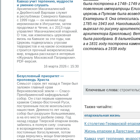
Кавказ учит терпению, мудрости
была построена в 1748–1749 го
и умению слушать
повелению императрицы Елиза
Архиепископ Махачкалинский
и Дербентский Варлаам служит
церковь в Пулкове была возве
в республиках Северного Кавказа
Екатерины II. Она относилась
с 1999 года — он начинал еще
1785 по 1943 год. Находивший
иеромонахом в Ингушетии, затем
продолжал в Чечне, а с 2013 года
вырезал по рисунку архитект
управляет Махачкалинской епархией.
архитектора Брюлловых). Ветх
О том, как изменилась церковная
была разобрана. В дальнейшем
жизнь на Кавказе за эти годы, как
Церковь подвергалась угрозам
а в 1831 году построена камен
террористов и на каком основании
состоялась в 1938 году.
строится прочный межрелигиозный
мир, владыка рассказал в интервью
«Журналу Московской Патриархии».
PDF-версия.
16 марта 2026 г. 15:30
Безусловный приоритет —
проповедь Христа
Семьсот сорок лет назад в Твери был
заложен главный храм
Ключевые слова:
строительс
Верхневолжской земли — Спасо-
Преображенский кафедральный
собор. Он стал первым каменным
храмом Северо-Восточной Руси,
построенным после монгольского
Также читайте:
нашествия. Девяносто лет назад
собор был разрушен большевиками,
епархиальная жизнь
а на его месте разбили сквер. Год
назад сердце Тверской епархии вновь
К столетию Германской епарх
забилось в полную силу: сначала
в возрожденном храме начались
Жизнь епархии в Дагестане: п
постоянные богослужения, потом
сюда вернулись мощи благоверного
Кавказ учит терпению, мудрос
князя Михаила Тверского, а в июле