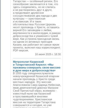
Татарстан — особенный регион. Его
своеобразие заключается в том, что
здесь соединились, но не слились
и не растворились друг в друге,
а продолжают дружеское
сосуществование два народа и две
культуры — христианская
и исламская. И в таких
обстоятельствах Русская Церковь
несет проповедь о Христе, оставаясь
верной Его заповедям о любви,
жертвенности и милосердии, в рамках
добрососедства и уважения к чужой
вере. Как устроена приходская жизнь
на одном из активных приходов
Казани, как работают ее самые яркие
проекты, выяснил наш корреспондент.
PDF-версия.
16 июня 2025 г. 18:30
Митрополит Казанский
и Татарстанский Кирилл: «Мы
призваны совершать свою миссию
в духе мира и добрососедства»
В 1555 году священнослужители
новоучрежденной Казанской епархии
начали проповедь о Христе среди
местных народов. Эту миссию
благословила Сама Царица Небесная,
явив девятилетней девочке Матроне
Свой Пречистый образ, всемирно ­
известный ныне как Казанский
и прославившийся многими
чудотворениями. Христианская
миссия на территории Татарстана
совершается и сегодня, но уже