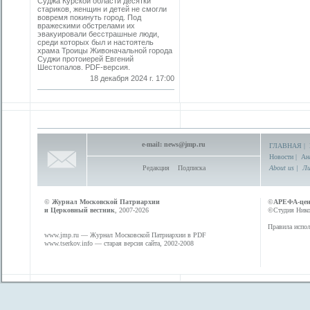
Суджа Курской области десятки
стариков, женщин и детей не смогли
вовремя покинуть город. Под
вражескими обстрелами их
эвакуировали бесстрашные люди,
среди которых был и настоятель
храма ­Троицы Живоначальной города
Суджи протоиерей ­Евгений
Шестопалов. PDF-версия.
18 декабря 2024 г. 17:00
e-mail:
news@jmp.ru
ГЛАВНАЯ
|
Новости
|
Ан
Редакция
Подписка
About us
|
Ли
©
Журнал Московской Патриархии
©
АРЕФА-це
и Церковный вестник
, 2007-2026
©Студия Никол
Правила испол
www.jmp.ru
— Журнал Московской Патриархии в PDF
www.tserkov.info
— старая версия сайта, 2002-2008