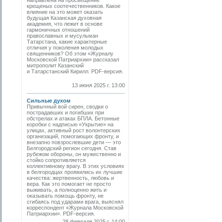
направлена на просвещение
крещеных соотечественников. Какое
влияние на это может оказать
будущая Казанская духовная
академия, что лежит в основе
гармоничных отношений
православных и мусульман
Татарстана, какие характерные
отличия у поколения молодых
священников? Об этом «Журналу
Московской Патриархии» рассказал
митрополит Казанский
и Татарстанский Кирилл. PDF-версия.
13 июня 2025 г. 13:00
Сильные духом
Привычный вой сирен, сводки о
пострадавших и погибших при
обстрелах и атаках БПЛА. Бетонные
коробки с надписью «Укрытие» на
улицах, активный рост волонтерских
организаций, помогающих фронту, и
внезапно повзрослевшие дети — это
Белгородский регион сегодня. Став
рубежом обороны, он мужественно и
стойко сопротивляется
коллективному врагу. В этих условиях
в белгородцах проявились их лучшие
качества: жертвенность, любовь и
вера. Как это помогает не просто
выживать, а полноценно жить и
оказывать помощь фронту, не
сгибаясь под ударами врага, выяснял
корреспондент «Журнала Московской
Патриархии». PDF-версия.
28 февраля 2025 г. 14:00