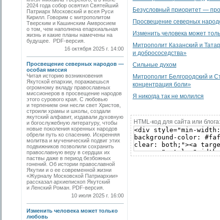
2024 года собор освятил Святейший
Безусловный приоритет — про
Патриарх Московский и всея Руси
Кирилл. Говорим с митрополитом
Просвещение северных народ
Тверским и Кашинским Амвросием
о том, чем наполнена епархиальная
Изменить человека может тол
жизнь и какие планы намечены на
будущее. PDF-версия.
Митрополит Казанский и Татар
16 октября 2025 г. 14:00
и добрососедства»
Просвещение северных народов —
Сильные духом
особая миссия
Читая историю возникновения
Митрополит Белгородский и Ст
Якутской епархии, поражаешься
концентрация боли»
огромному вкладу православных
миссионеров в просвещение народов
Я никогда так не молился
этого сурового края. С любовью
и терпением они несли свет Христов,
строили храмы и школы, создали
якутский алфавит, издавали духовную
HTML-код для сайта или блога
и богослужебную литературу, чтобы
новые поколения коренных народов
обрели путь ко спасению. Искренняя
молитва и мученический подвиг этих
подвижников позволили сохранить
православную веру в сердцах их
паствы даже в период безбожных
гонений. Об истории православной
Якутии и о ее современной жизни
«Журналу Московской Патриархии»
рассказал архиепископ Якутский
и Ленский Роман. PDF-версия.
10 июля 2025 г. 16:00
Изменить человека может только
любовь