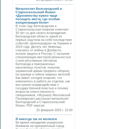
Митрополит Белгородский и
Старооскольский Иоанн:
«Духовенству нужно чаще
посещать места, где особая
концентрация боли»
В этом году Белгородская и
Старооскольская епархия отмечает
30 лет со дня своего возрождения.
Белгородская область одной из
первых ощутила на себе последствия
событий, произошедших на Украине в
2014 году. Десять лет беженцы,
спасаясь от войны в Донбассе,
искали защиты в России. С началом
спецоперации жестокой реальностью
стали регулярные обстрелы
Белгорода и приграничных
населенных пунктов, попытки
украинской армии прорвать оборону
на границе и гибель мирных жителей.
Как живет сегодня епархия, что
изменилось в работе ее отделов, как
выстроено взаимодействие с
государственной властью и почему
возросла ответственность
священников, «Журналу Московской
Патриархии» рассказал митрополит
Белгородский и Старооскольский
Иоанн. PDF-версия.
25 февраля 2025 г. 15:00
Я никогда так не молился
Во время нападения украинских
боевиков на приграничный город