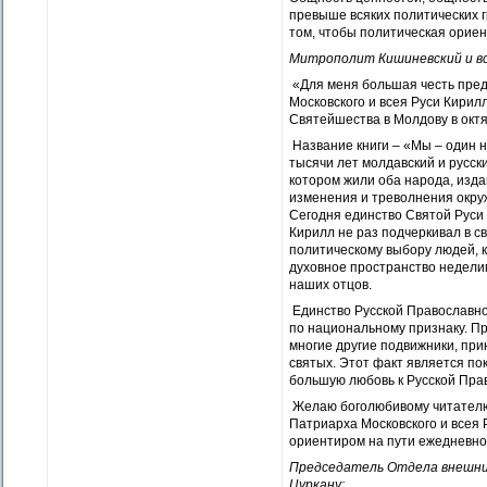
превыше всяких политических г
том, чтобы политическая орие
Митрополит Кишиневский и в
«Для меня большая честь пред
Московского и всея Руси Кирил
Святейшества в Молдову в октя
Название книги – «Мы – один 
тысячи лет молдавский и русс
котором жили оба народа, изд
изменения и треволнения окру
Сегодня единство Святой Руси
Кирилл не раз подчеркивал в с
политическому выбору людей, к
духовное пространство неделим
наших отцов.
Единство Русской Православно
по национальному признаку. П
многие другие подвижники, пр
святых. Этот факт является по
большую любовь к Русской Прав
Желаю боголюбивому читателю 
Патриарха Московского и всея 
ориентиром на пути ежедневног
Председатель Отдела внешних
Цуркану: