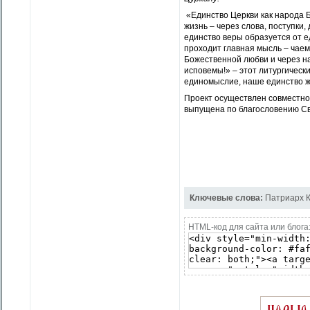
«Единство Церкви как народа Б
жизнь – через слова, поступки,
единство веры образуется от е
проходит главная мысль – чаем
Божественной любви и через н
исповемы!» – этот литургическ
единомыслие, наше единство жи
Проект осуществлен совместно
выпущена по благословению С
Ключевые слова:
Патриарх 
HTML-код для сайта или блога