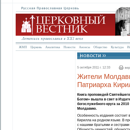
ЖМП
Церковь
Аналитика
Новости
Анонсы
Общество
Культура
И
5 октября 2011 г. 12:33
вер
Жители Молдави
Патриарха Кири
Книга проповедей Святейшего
Богом» вышла в свет в Издат
богослужебного круга за 2010
Молдавию.
Особенность издания состоит в
Кирилла на родном языке. В пр
с нашими братьями и сестрами
Общность ценностей, общность