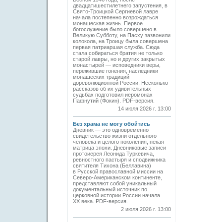
двадцатишестилетнего запустения, в
Свято-­Троицкой Сергиевой лавре
начала постепенно возрождаться
монашеская жизнь. Первое
богослужение было совершено в
Великую Субботу, на Пасху зазвонили
колокола, на Троицу была совершена
первая патриаршая служба. Сюда
стала собираться братия не только
старой лавры, но и других закрытых
монастырей — исповедники веры,
пережившие гонения, наследники
монашеских традиций
дореволюционной России. Несколько
рассказов об их удивительных
судьбах подготовил иеромонах
Пафнутий (Фокин). PDF-версия.
14 июля 2026 г. 13:00
Без храма не могу обойтись
Дневник — это одновременно
свидетельство жизни отдельного
человека и целого поколения, некая
матрица эпохи. Дневниковые записи
протоиерея Леонида Туркевича,
ревностного пастыря и сподвижника
святителя Тихона (Беллавина)
в Русской православной миссии на
Северо-Американском континенте,
представляют собой уникальный
документальный источник по
церковной истории России начала
ХХ века. PDF-версия.
2 июля 2026 г. 13:00