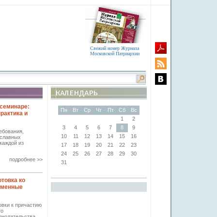
Свежий номер Журнала
Московской Патриархии
семинаре:
Пн
Вт
Ср
Чт
Пт
Сб
Вс
рактика и
1
2
3
4
5
6
7
8
9
ебования,
10
11
12
13
14
15
16
ославных
 каждой из
17
18
19
20
21
22
23
24
25
26
27
28
29
30
подробнее >>
31
товка ко
еменные
овки к причастию
то
онодательства