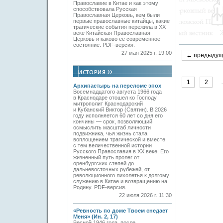
Православие в Китае и как этому
способствовала Русская
Православная Церковь, кем были
первые православные китайцы, какие
трагические события пережила в XX
веке Китайская Православная
Церковь и каково ее современное
состояние. PDF-версия.
27 мая 2025 г. 19:00
← предыду
1
2
Архипастырь на переломе эпох
Восемнадцатого августа 1966 года
в Краснодаре отошел ко Господу
митрополит Краснодарский
и Кубанский Виктор (Святин). В 2026
году исполняется 60 лет со дня его
кончины — срок, позволяющий
осмыслить масштаб личности
подвижника, чья жизнь стала
воплощением трагической и вместе
с тем величественной истории
Русского Православия в XX веке. Его
жизненный путь пролег от
оренбургских степей до
дальневосточных рубежей, от
революционного лихолетья к долгому
служению в Китае и возвращению на
Родину. PDF-версия.
22 июля 2026 г. 11:30
«Ревность по доме Твоем снедает
Меня» (Ин. 2, 17)
Весной 1946 года, после