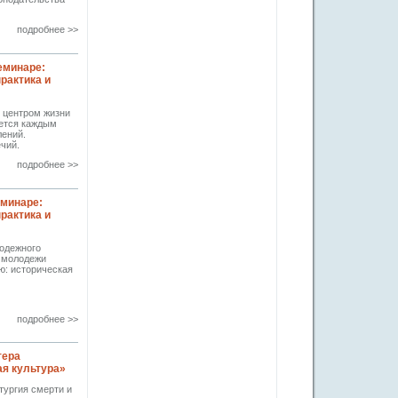
подробнее >>
еминаре:
рактика и
я центром жизни
ается каждым
лений.
ечий.
подробнее >>
еминаре:
рактика и
одежного
и молодежи
ю: историческая
подробнее >>
тера
я культура»
тургия смерти и