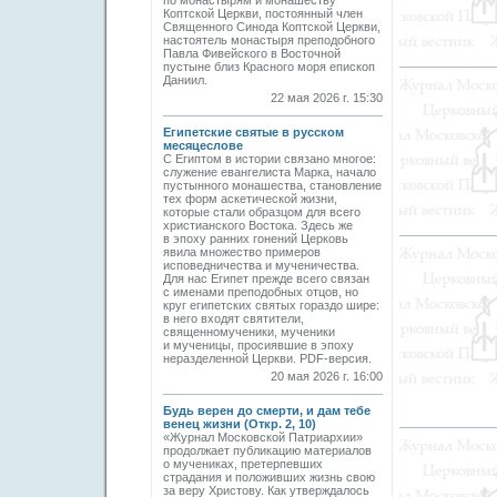
по монастырям и монашеству
Коптской Церкви, постоянный член
Священного Синода Коптской Церкви,
настоятель монастыря преподобного
Павла Фивейского в Восточной
пустыне близ Красного моря епископ
Даниил.
22 мая 2026 г. 15:30
Египетские святые в русском
месяцеслове
С Египтом в истории связано многое:
служение евангелиста Марка, начало
пустынного монашества, становление
тех форм аскетической жизни,
которые стали образцом для всего
христианского Востока. Здесь же
в эпоху ранних гонений Церковь
явила множество примеров
исповедничества и мученичества.
Для нас Египет прежде всего связан
с именами преподобных отцов, но
круг египетских святых гораздо шире:
в него входят святители,
священномученики, мученики
и мученицы, просиявшие в эпоху
неразделенной Церкви. PDF-версия.
20 мая 2026 г. 16:00
Будь верен до смерти, и дам тебе
венец жизни (Откр. 2, 10)
«Журнал Московской Патриархии»
продолжает публикацию материалов
о мучениках, претерпевших
страдания и положивших жизнь свою
за веру Христову. Как утверждалось