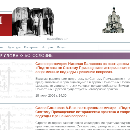
тво
Культура
Интервью
История
Видео
БОГОСЛОВИЕ
Слово протоиерея Николая Балашова на пастырском 
«Подготовка ко Святому Причащению: историческая п
современные подходы к решению вопроса».
Если мы рассмотрим подготовку ко Святому Причащению и тр
предъявляемые к причащающимся в других Поместных Прав
Церквях, то увидим, что эти условия не единообразны. Внутри
Поместных Церквей существует многообразие практик.
18 июня 2006 г. 14:30
Слово Боженова А.В на пастырском семинаре: «Подго
Святому Причащению: историческая практика и совр
подходы к решению вопроса».
Строгое историко-каноническое исследование практики подгот
практически невыполнимо. Связано это, прежде всего, с тем ч
немногочисленные памятники нашего древнего церковного зак