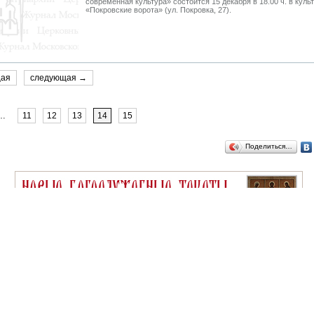
современная культура» состоится 15 декабря в 18.00 ч. в куль
«Покровские ворота» (ул. Покровка, 27).
щая
следующая →
…
11
12
13
14
15
Поделиться…