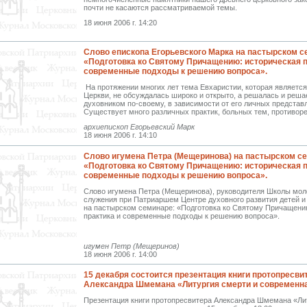
почти не касаются рассматриваемой темы.
18 июня 2006 г. 14:20
Слово епископа Егорьевского Марка на пастырском с
«Подготовка ко Святому Причащению: историческая п
современные подходы к решению вопроса».
На протяжении многих лет тема Евхаристии, которая являетс
Церкви, не обсуждалась широко и открыто, а решалась и реш
духовником по-своему, в зависимости от его личных представ
Существует много различных практик, больных тем, противор
архиепископ Егорьевский Марк
18 июня 2006 г. 14:10
Слово игумена Петра (Мещеринова) на пастырском с
«Подготовка ко Святому Причащению: историческая п
современные подходы к решению вопроса».
Слово игумена Петра (Мещеринова), руководителя Школы мол
служения при Патриаршем Центре духовного развития детей 
на пастырском семинаре: «Подготовка ко Святому Причащени
практика и современные подходы к решению вопроса».
игумен Петр (Мещеринов)
18 июня 2006 г. 14:00
15 декабря состоится презентация книги протопресви
Александра Шмемана «Литургия смерти и современна
Презентация книги протопресвитера Александра Шмемана «Ли