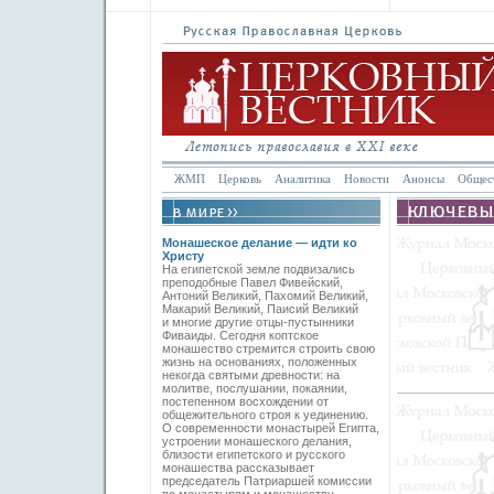
ЖМП
Церковь
Аналитика
Новости
Анонсы
Общес
Монашеское делание — идти ко
Христу
На египетской земле подвизались
преподобные Павел Фивейский,
Антоний Великий, Пахомий Великий,
Макарий Великий, Паисий Великий
и многие другие отцы-пустынники
Фиваиды. Сегодня коптское
монашество стремится строить свою
жизнь на основаниях, положенных
некогда святыми древности: на
молитве, послушании, покаянии,
постепенном восхождении от
общежительного строя к уединению.
О современности монастырей Египта,
устроении монашеского делания,
близости египетского и русского
монашества рассказывает
председатель Патриаршей комиссии