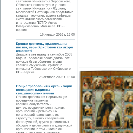
святителя Иннокентия Херсонского.
Обзор жизненного пути и учения
святителя Иннокентия «Журналу
Московской Патриархии» представил
кандидат теологии, доцент кафедры
систематического богословия
и патрологии ПСТГУ Артем
Владиславович Малышев. PDF-
версия.
16 января 2026 г. 13:00
Крепко держись, православная
паства, веры Христовой как якоря
спасения!
Двадцать лет назад, в сентябре 2005
года, в Тобольске после долгих лет
поисков были обретены мощи
священномученика Гермогена,
епископа Тобольского и Сибирского.
PDF-версия.
23 октября 2025 г. 15:00
Общие требования к организации
посещения пациента
священнослужителями
Общие требования к организации
посещения пациента
священнослужителями
централизованных религиозных
организаций и религиозных
организаций, входящих в их
структуру, в целях совершения
богослужений, других религиозных
обрядов и церемоний в медицинской
организации, в том числе в ее
структурных подразделениях,