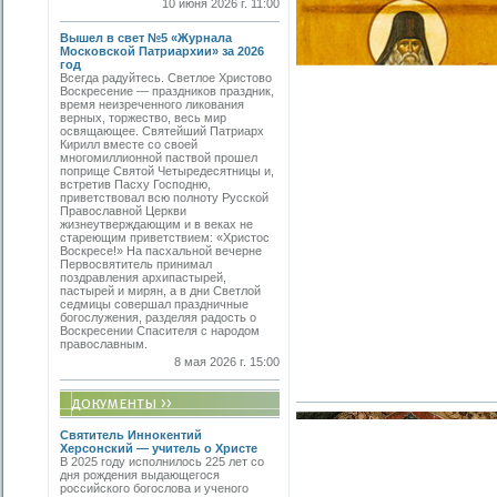
10 июня 2026 г. 11:00
Вышел в свет №5 «Журнала
Московской Патриархии» за 2026
год
Всегда радуйтесь. Светлое Христово
Воскресение — праздников праздник,
время неизреченного ликования
верных, торжество, весь мир
освящающее. Святейший Патриарх
Кирилл вместе со своей
многомиллионной паствой прошел
поприще Святой Четыредесятницы и,
встретив Пасху Господню,
приветствовал всю полноту Русской
Православной Церкви
жизнеутверждающим и в веках не
стареющим приветствием: «Христос
Воскресе!» На пасхальной вечерне
Первосвятитель принимал
поздравления архипастырей,
пастырей и мирян, а в дни Светлой
седмицы совершал праздничные
богослужения, разделяя радость о
Воскресении Спасителя с народом
православным.
8 мая 2026 г. 15:00
Святитель Иннокентий
Херсонский — учитель о Христе
В 2025 году исполнилось 225 лет со
дня рождения выдающегося
российского богослова и ученого