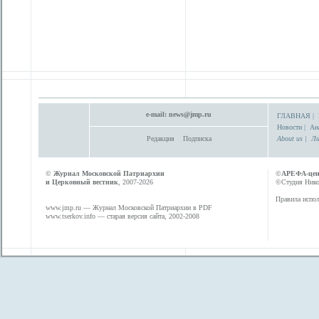
e-mail:
news@jmp.ru
ГЛАВНАЯ
|
Новости
|
Ан
Редакция
Подписка
About us
|
Ли
©
Журнал Московской Патриархии
©
АРЕФА-це
и Церковный вестник
, 2007-2026
©Студия Никол
Правила испол
www.jmp.ru
— Журнал Московской Патриархии в PDF
www.tserkov.info
— старая версия сайта, 2002-2008