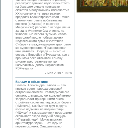
реализуют давнюю идею запечатлеть
на большом экране несколько
сюжетов о подвижниках благочестия
ХХ столетия в четырех разных
пределах Красноярского края. Ранее
съемочная группа побывала на
востоке (в Канске) и на юге (в
Минусинске) региона. Экспедиция на
запад, в Ачинское благочиние, на
живописные берега Чулыма, стала
возможной после победы заявки
Издательского дома «Восточная
Сибирь» в международном грантовом
конкурсе проектов «Православная
инициатива». Впереди — визит на
север, в Енисейск и Туруханск, где в
прошлом веке отбывали ссылку
многие арестованные по так
называемым делам церковников.
PDF-версия
17 мая 2019 г. 14:50
Валаам в объективе
Валаам Александра Львова — это
прежде всего природа северной
островной обители. Разглядывая его
снимки, слышишь, как колючий ветер
забрасывает пригоршнями снега
стройные сосны на ладожском берегу
(«Метель), как бьются друг о друга
колкие ледышки на водной глади
(«Шуга») и как медленно и неумолимо
сковывает озеро могучий панцирь
(«Первый лед»). Монастырская
архитектура здесь — отнюдь не
первая скрипка. Она деликатно