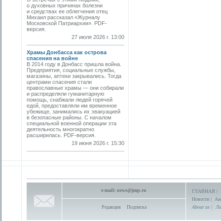
о духовных причинах болезни
и средствах ее облегчения отец
Михаил рассказал «Журналу
Московской Патриархии». PDF-
версия.
27 июля 2026 г. 13:00
Храмы Донбасса как острова
спасения на войне
В 2014 году в Донбасс пришла война.
Предприятия, социальные службы,
магазины, аптеки закрывались. Тогда
центрами спасения стали
православные храмы — они собирали
и распределяли гуманитарную
помощь, снабжали людей горячей
едой, предоставляли им временное
убежище, занимались их эвакуацией
в безопасные районы. С началом
специальной военной операции эта
деятельность многократно
расширилась. PDF-версия.
19 июня 2026 г. 15:30
e-mail:
news@jmp.ru
ГЛАВНАЯ
|
Новости
|
Ан
Редакция
Подписка
About us
|
Ли