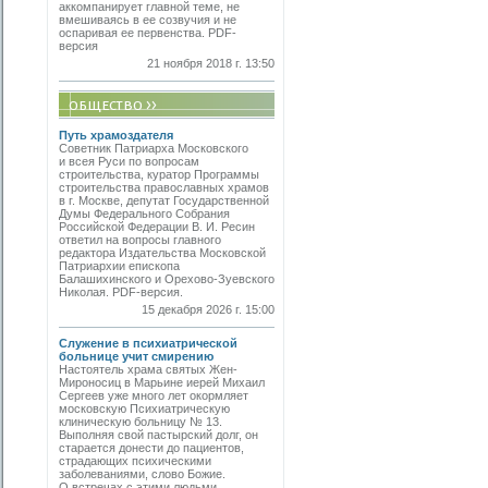
аккомпанирует главной теме, не
вмешиваясь в ее созвучия и не
оспаривая ее первенства. PDF-
версия
21 ноября 2018 г. 13:50
Путь храмоздателя
Советник Патриарха Московского
и всея Руси по вопросам
строительства, куратор Программы
строительства православных храмов
в г. Москве, депутат Государственной
Думы Федерального Собрания
Российской Федерации В. И. Ресин
ответил на вопросы главного
редактора Издательства Московской
Патриархии епископа
Балашихинского и Орехово-Зуевского
Николая. PDF-версия.
15 декабря 2026 г. 15:00
Служение в психиатрической
больнице учит смирению
Настоятель храма святых Жен-
Мироносиц в Марьине иерей Михаил
Сергеев уже много лет окормляет
московскую Психиатрическую
клиническую больницу № 13.
Выполняя свой пастырский долг, он
старается донести до пациентов,
страдающих психическими
заболеваниями, слово Божие.
О встречах с этими людьми,