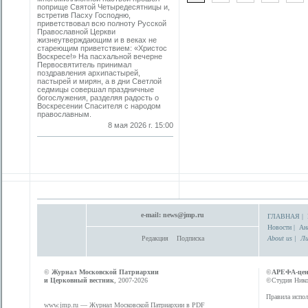
поприще Святой Четыредесятницы и,
встретив Пасху Господню,
приветствовал всю полноту Русской
Православной Церкви
жизнеутверждающим и в веках не
стареющим приветствием: «Христос
Воскресе!» На пасхальной вечерне
Первосвятитель принимал
поздравления архипастырей,
пастырей и мирян, а в дни Светлой
седмицы совершал праздничные
богослужения, разделяя радость о
Воскресении Спасителя с народом
православным.
8 мая 2026 г. 15:00
e-mail:
news@jmp.ru
ГЛАВНАЯ
|
Новости
|
Ан
Редакция
Подписка
About us
|
Ли
©
Журнал Московской Патриархии
©
АРЕФА-це
и Церковный вестник
, 2007-2026
©Студия Никол
Правила испол
www.jmp.ru
— Журнал Московской Патриархии в PDF