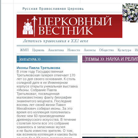
ЖМП
Церковь
Аналитика
Новости
Анонсы
Общество
Культура
И
НАУКА И РЕЛИ
Иконы Павла Третьякова
В этом году Государственная
Третьяковская галерея отмечает 170
лет со дня своего основания. К столь
солидной дате в ее Инженерном
корпусе открыта уникальная выставка
«Иконы. Собрание Павла
Третьякова», посвященная
малоизвестному факту биографии
знаменитого мецената. Последние
восемь лет своей жизни Павел
Михайлович собирал иконы. За это
время его коллекция пополнилась
более чем 60 произведениями
древнерусского искусства. В течение
столетия почти все это собрание
хранилось в запасниках музея
и не было известно зрителю. О том,
как возникла коллекция и какова была