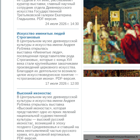
ее судьба в ХХ веке, рассказывает
куратор выставки, главный научный
сотрудник отдела Древнерусского
искусства Государственной
Третьяковской галереи Екатерина
Гладышева. PDF-версия.
24 июля 2026 г. 14:30
Искусство именитых людей
Строгановых
В Центральном музее древнерусской
культуры и искусства имени Андрея
Рублева открылась
выставка «Именитые люди»,
посвященная представителям рода
Строгановых, которые с конца XVI
века стали крупнейшими заказчиками
произведений церковного искусства.
Благодаря их деятельности возникло
целое искусствоведческое понятие —
«строгановская икона». PDF-версия.
17 июля 2026 г. 12:00
Высокий иконостас
В Центральном музее древнерусской
культуры и искусства имени Андрея
Рублева открылась выставка
«Высокий иконостас», которая
представляет одно из ярких явлений
национальной художественной
культуры — высокий русский
иконостас, возникший в эпоху
позднего Средневековья и ставший на
века неотъемлемой частью русского
храма, его духовной вертикалью.
PDF-версия.