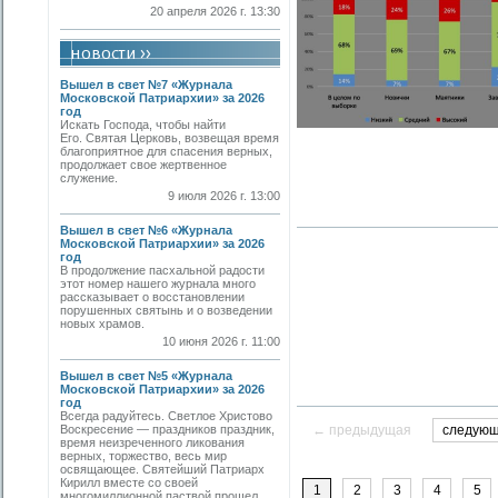
20 апреля 2026 г. 13:30
Вышел в свет №7 «Журнала
Московской Патриархии» за 2026
год
Искать Господа, чтобы найти
Его. Святая Церковь, возвещая время
благоприятное для спасения верных,
продолжает свое жертвенное
служение.
9 июля 2026 г. 13:00
Вышел в свет №6 «Журнала
Московской Патриархии» за 2026
год
В продолжение пасхальной радости
этот номер нашего журнала много
рассказывает о восстановлении
порушенных святынь и о возведении
новых храмов.
10 июня 2026 г. 11:00
Вышел в свет №5 «Журнала
Московской Патриархии» за 2026
год
Всегда радуйтесь. Светлое Христово
Воскресение — праздников праздник,
← предыдущая
следую
время неизреченного ликования
верных, торжество, весь мир
освящающее. Святейший Патриарх
Кирилл вместе со своей
1
2
3
4
5
многомиллионной паствой прошел