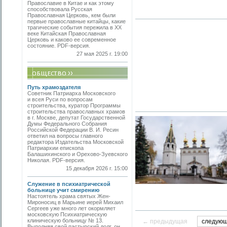
Православие в Китае и как этому
способствовала Русская
Православная Церковь, кем были
первые православные китайцы, какие
трагические события пережила в XX
веке Китайская Православная
Церковь и каково ее современное
состояние. PDF-версия.
27 мая 2025 г. 19:00
Путь храмоздателя
Советник Патриарха Московского
и всея Руси по вопросам
строительства, куратор Программы
строительства православных храмов
в г. Москве, депутат Государственной
Думы Федерального Собрания
Российской Федерации В. И. Ресин
ответил на вопросы главного
редактора Издательства Московской
Патриархии епископа
Балашихинского и Орехово-Зуевского
Николая. PDF-версия.
15 декабря 2026 г. 15:00
Служение в психиатрической
больнице учит смирению
Настоятель храма святых Жен-
Мироносиц в Марьине иерей Михаил
Сергеев уже много лет окормляет
московскую Психиатрическую
клиническую больницу № 13.
← предыдущая
следую
Выполняя свой пастырский долг, он