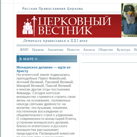
ЖМП
Церковь
Аналитика
Новости
Анонсы
Общество
Культура
И
Монашеское делание — идти ко
Христу
На египетской земле подвизались
преподобные Павел Фивейский,
Антоний Великий, Пахомий Великий,
Макарий Великий, Паисий Великий
и многие другие отцы-пустынники
Фиваиды. Сегодня коптское
монашество стремится строить свою
жизнь на основаниях, положенных
некогда святыми древности: на
молитве, послушании, покаянии,
постепенном восхождении от
общежительного строя к уединению.
О современности монастырей Египта,
устроении монашеского делания,
близости египетского и русского
монашества рассказывает
председатель Патриаршей комиссии