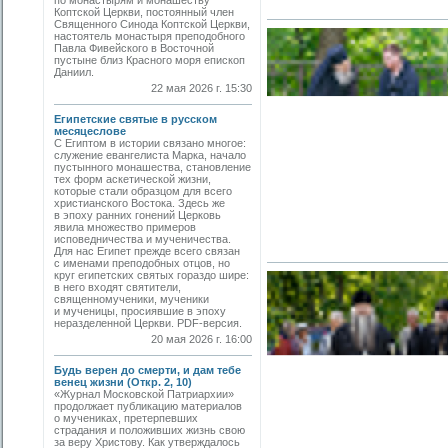
по монастырям и монашеству
Коптской Церкви, постоянный член
Священного Синода Коптской Церкви,
настоятель монастыря преподобного
Павла Фивейского в Восточной
пустыне близ Красного моря епископ
Даниил.
22 мая 2026 г. 15:30
Египетские святые в русском
месяцеслове
С Египтом в истории связано многое:
служение евангелиста Марка, начало
пустынного монашества, становление
тех форм аскетической жизни,
которые стали образцом для всего
христианского Востока. Здесь же
в эпоху ранних гонений Церковь
явила множество примеров
исповедничества и мученичества.
Для нас Египет прежде всего связан
с именами преподобных отцов, но
круг египетских святых гораздо шире:
в него входят святители,
священномученики, мученики
и мученицы, просиявшие в эпоху
неразделенной Церкви. PDF-версия.
20 мая 2026 г. 16:00
Будь верен до смерти, и дам тебе
венец жизни (Откр. 2, 10)
«Журнал Московской Патриархии»
продолжает публикацию материалов
о мучениках, претерпевших
страдания и положивших жизнь свою
за веру Христову. Как утверждалось