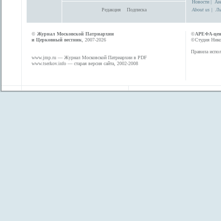
Новости
|
Ан
Редакция
Подписка
About us
|
Ли
©
Журнал Московской Патриархии
©
АРЕФА-це
и Церковный вестник
, 2007-2026
©Студия Никол
Правила испол
www.jmp.ru
— Журнал Московской Патриархии в PDF
www.tserkov.info
— старая версия сайта, 2002-2008