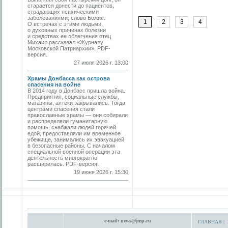
старается донести до пациентов,
страдающих психическими
заболеваниями, слово Божие.
1
2
3
4
О встречах с этими людьми,
о духовных причинах болезни
и средствах ее облегчения отец
Михаил рассказал «Журналу
Московской Патриархии». PDF-
версия.
27 июля 2026 г. 13:00
Храмы Донбасса как острова
спасения на войне
В 2014 году в Донбасс пришла война.
Предприятия, социальные службы,
магазины, аптеки закрывались. Тогда
центрами спасения стали
православные храмы — они собирали
и распределяли гуманитарную
помощь, снабжали людей горячей
едой, предоставляли им временное
убежище, занимались их эвакуацией
в безопасные районы. С началом
специальной военной операции эта
деятельность многократно
расширилась. PDF-версия.
19 июня 2026 г. 15:30
e-mail:
news@jmp.ru
ГЛАВНАЯ
|