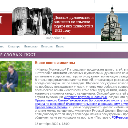
тво
Культура
Интервью
История
Видео
ПОСТ
Выше поста и молитвы
«Журнал Московской Патриархии» продолжает цикл статей, в 
читателей с ответами известных и уважаемых духовников на 
актуальные вопросы пастырского служения, волнующие свяще
В статье представлена палитра мнений, отражающих разные а
всегда совпадающих по взглядам. Широкое обсуждение позвол
на проблему под разными углами, учесть многообразие совре
пастырского опыта и соотнести его с теми трудностями, котор
контексте служения каждого священника. Основой для статей 
служат публикации
интернет-портала «Пастырь»
, созданного 
Православного Свято-Тихоновского Богословского института
отдела по церковной благотворительности и социальному слу
Православной Церкви
с целью поддерживать диалог и обмен 
опытом между священнослужителями Русской Церкви. Все наш
священнослужители могут присоединиться к обсуждению и пр
общение после регистрации на портале «Пастырь».
PDF-верси
13 октября 2022 г. 13:00