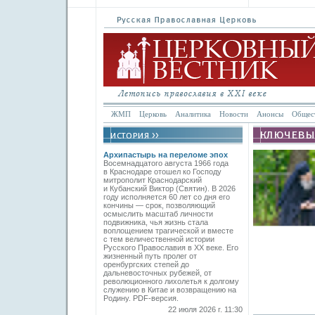
ЖМП
Церковь
Аналитика
Новости
Анонсы
Общес
Архипастырь на переломе эпох
Восемнадцатого августа 1966 года
в Краснодаре отошел ко Господу
митрополит Краснодарский
и Кубанский Виктор (Святин). В 2026
году исполняется 60 лет со дня его
кончины — срок, позволяющий
осмыслить масштаб личности
подвижника, чья жизнь стала
воплощением трагической и вместе
с тем величественной истории
Русского Православия в XX веке. Его
жизненный путь пролег от
оренбургских степей до
дальневосточных рубежей, от
революционного лихолетья к долгому
служению в Китае и возвращению на
Родину. PDF-версия.
22 июля 2026 г. 11:30