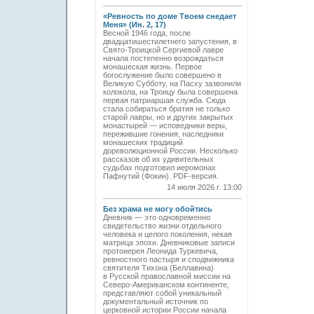
«Ревность по доме Твоем снедает
Меня» (Ин. 2, 17)
Весной 1946 года, после
двадцатишестилетнего запустения, в
Свято-­Троицкой Сергиевой лавре
начала постепенно возрождаться
монашеская жизнь. Первое
богослужение было совершено в
Великую Субботу, на Пасху зазвонили
колокола, на Троицу была совершена
первая патриаршая служба. Сюда
стала собираться братия не только
старой лавры, но и других закрытых
монастырей — исповедники веры,
пережившие гонения, наследники
монашеских традиций
дореволюционной России. Несколько
рассказов об их удивительных
судьбах подготовил иеромонах
Пафнутий (Фокин). PDF-версия.
14 июля 2026 г. 13:00
Без храма не могу обойтись
Дневник — это одновременно
свидетельство жизни отдельного
человека и целого поколения, некая
матрица эпохи. Дневниковые записи
протоиерея Леонида Туркевича,
ревностного пастыря и сподвижника
святителя Тихона (Беллавина)
в Русской православной миссии на
Северо-Американском континенте,
представляют собой уникальный
документальный источник по
церковной истории России начала