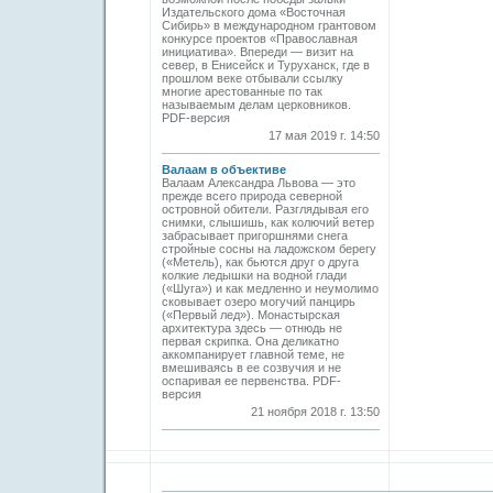
Издательского дома «Восточная
Сибирь» в международном грантовом
конкурсе проектов «Православная
инициатива». Впереди — визит на
север, в Енисейск и Туруханск, где в
прошлом веке отбывали ссылку
многие арестованные по так
называемым делам церковников.
PDF-версия
17 мая 2019 г. 14:50
Валаам в объективе
Валаам Александра Львова — это
прежде всего природа северной
островной обители. Разглядывая его
снимки, слышишь, как колючий ветер
забрасывает пригоршнями снега
стройные сосны на ладожском берегу
(«Метель), как бьются друг о друга
колкие ледышки на водной глади
(«Шуга») и как медленно и неумолимо
сковывает озеро могучий панцирь
(«Первый лед»). Монастырская
архитектура здесь — отнюдь не
первая скрипка. Она деликатно
аккомпанирует главной теме, не
вмешиваясь в ее созвучия и не
оспаривая ее первенства. PDF-
версия
21 ноября 2018 г. 13:50