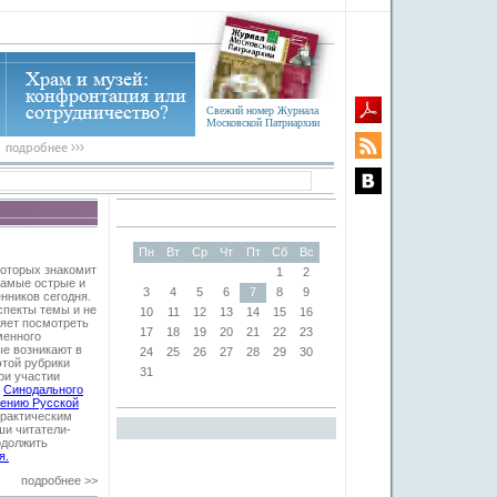
Свежий номер Журнала
Московской Патриархии
Пн
Вт
Ср
Чт
Пт
Сб
Вс
которых знакомит
1
2
самые острые и
3
4
5
6
7
8
9
нников сегодня.
спекты темы и не
10
11
12
13
14
15
16
яет посмотреть
17
18
19
20
21
22
23
менного
ые возникают в
24
25
26
27
28
29
30
этой рубрики
31
при участии
и
Синодального
жению Русской
практическим
и читатели-
одолжить
я.
подробнее >>