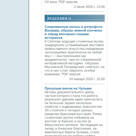
ХХ века. PDF-версия.
2 июля 2026 г. 13:00
Современные иконы и ретрофото
Валаама, образы земной кончины
и обряд венчания глазами
историков
К Святкам ведущие столичные музеи,
традиционно устраивающие выставки
православного искусства,порадовали
экспозициями практически на любой
вкус — выстроенными как
академически, таки по современной
интерактивной методике. «Журнал
Московской Патриархии» советует, на
что в них стоит обратить особое
внимание. PDF-версия
24 января 2020 г. 10:00
Прошлым веком на Чулыме
Авторы документального цикла,
частью которого стала эта работа,
реализуют давнюю идею запечатлеть
на большом экране несколько
сюжетов о подвижниках благочестия
ХХ столетия в четырех разных
пределах Красноярского края. Ранее
съемочная группа побывала на
востоке (в Канске) и на юге (в
Минусинске) региона. Экспедиция на
запад, в Ачинское благочиние, на
живописные берега Чулыма, стала
возможной после победы заявки