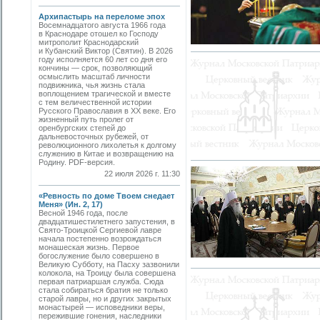
Архипастырь на переломе эпох
Восемнадцатого августа 1966 года
в Краснодаре отошел ко Господу
митрополит Краснодарский
и Кубанский Виктор (Святин). В 2026
году исполняется 60 лет со дня его
кончины — срок, позволяющий
осмыслить масштаб личности
подвижника, чья жизнь стала
воплощением трагической и вместе
с тем величественной истории
Русского Православия в XX веке. Его
жизненный путь пролег от
оренбургских степей до
дальневосточных рубежей, от
революционного лихолетья к долгому
служению в Китае и возвращению на
Родину. PDF-версия.
22 июля 2026 г. 11:30
«Ревность по доме Твоем снедает
Меня» (Ин. 2, 17)
Весной 1946 года, после
двадцатишестилетнего запустения, в
Свято-­Троицкой Сергиевой лавре
начала постепенно возрождаться
монашеская жизнь. Первое
богослужение было совершено в
Великую Субботу, на Пасху зазвонили
колокола, на Троицу была совершена
первая патриаршая служба. Сюда
стала собираться братия не только
старой лавры, но и других закрытых
монастырей — исповедники веры,
пережившие гонения, наследники