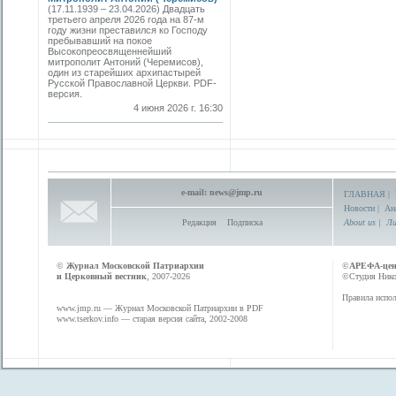
(17.11.1939 – 23.04.2026) Двадцать
третьего апреля 2026 года на 87-м
году жизни преставился ко Господу
пребывавший на покое
Высокопреосвященнейший
митрополит Антоний (Черемисов),
один из старейших архипастырей
Русской Православной Церкви. PDF-
версия.
4 июня 2026 г. 16:30
e-mail:
news@jmp.ru
ГЛАВНАЯ
|
Новости
|
Ан
Редакция
Подписка
About us
|
Ли
©
Журнал Московской Патриархии
©
АРЕФА-це
и Церковный вестник
, 2007-2026
©Студия Никол
Правила испол
www.jmp.ru
— Журнал Московской Патриархии в PDF
www.tserkov.info
— старая версия сайта, 2002-2008