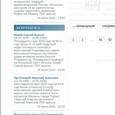
монашеских традиций
дореволюционной России. Несколько
рассказов об их удивительных
судьбах подготовил иеромонах
Пафнутий (Фокин). PDF-версия.
14 июля 2026 г. 13:00
← предыдущая
следую
Иерей Сергий Куксов
(02.07.1970 – 15.05.2026)
1
2
…
91
92
Пятнадцатого мая 2026 года на 56-м
году жизни от острой сердечной
недостаточности скончался
благочинный Георгиевского округа
Московской епархии, настоятель
храма великомученика Георгия
Победоносца, Патриаршего подворья
на Поклонной горе г. Москвы, иерей
Сергий Куксов. PDF-версия.
16 июля 2026 г. 15:30
Протоиерей Николай Алексеев
(22.05.1960 – 16.05.2026)
Шестнадцатого мая 2026 года на 66-м
году жизни отошел ко Господу
благочинный церквей Торжокского
округа, настоятель храма в честь
Архангела Михаила города Торжка
Тверской епархии протоиерей
Николай Алексеев. PDF-версия.
16 июля 2026 г. 15:00
Митрополит Антоний (Черемисов)