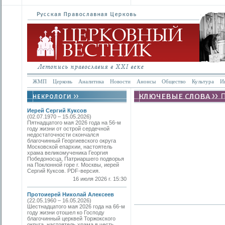
ЖМП
Церковь
Аналитика
Новости
Анонсы
Общество
Культура
И
Иерей Сергий Куксов
(02.07.1970 – 15.05.2026)
Пятнадцатого мая 2026 года на 56-м
году жизни от острой сердечной
недостаточности скончался
благочинный Георгиевского округа
Московской епархии, настоятель
храма великомученика Георгия
Победоносца, Патриаршего подворья
на Поклонной горе г. Москвы, иерей
Сергий Куксов. PDF-версия.
16 июля 2026 г. 15:30
Протоиерей Николай Алексеев
(22.05.1960 – 16.05.2026)
Шестнадцатого мая 2026 года на 66-м
году жизни отошел ко Господу
благочинный церквей Торжокского
округа, настоятель храма в честь