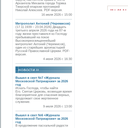
Архангела Михаила города Торжка
Тверской епархии протоиерей
Николай Алексеев. PDF-версия.
16 июля 2026 г. 15:00
Митрополит Антоний (Черемисов)
(17.11.1939 – 23.04.2026) Двадцать
третьего апреля 2026 года на 87-м
году жизни преставился ко Господу
пребывавший на покое
Высокопреосвященнейший
митрополит Антоний (Черемисов),
один из старейших архипастырей
Русской Православной Церкви. PDF-
версия.
4 июня 2026 г. 16:30
Вышел в свет №7 «Журнала
Московской Патриархии» за 2026
год
Искать Господа, чтобы найти
Его. Святая Церковь, возвещая время
благоприятное для спасения верных,
продолжает свое жертвенное
служение.
9 июля 2026 г. 13:00
Вышел в свет №6 «Журнала
Московской Патриархии» за 2026
год
В продолжение пасхальной радости