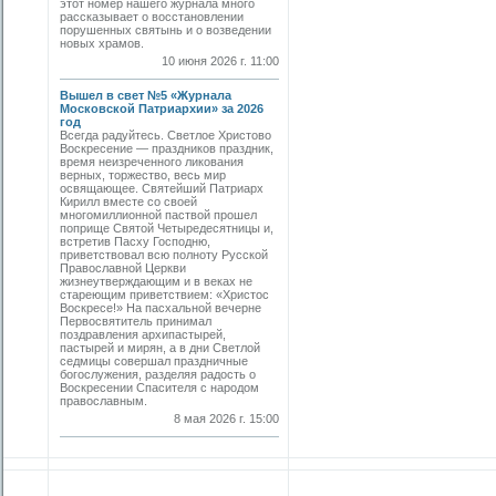
этот номер нашего журнала много
рассказывает о восстановлении
порушенных святынь и о возведении
новых храмов.
10 июня 2026 г. 11:00
Вышел в свет №5 «Журнала
Московской Патриархии» за 2026
год
Всегда радуйтесь. Светлое Христово
Воскресение — праздников праздник,
время неизреченного ликования
верных, торжество, весь мир
освящающее. Святейший Патриарх
Кирилл вместе со своей
многомиллионной паствой прошел
поприще Святой Четыредесятницы и,
встретив Пасху Господню,
приветствовал всю полноту Русской
Православной Церкви
жизнеутверждающим и в веках не
стареющим приветствием: «Христос
Воскресе!» На пасхальной вечерне
Первосвятитель принимал
поздравления архипастырей,
пастырей и мирян, а в дни Светлой
седмицы совершал праздничные
богослужения, разделяя радость о
Воскресении Спасителя с народом
православным.
8 мая 2026 г. 15:00