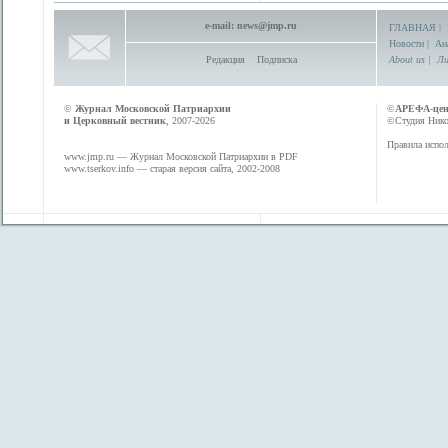
e-mail:
news@jmp.ru
ГЛАВНАЯ
|
Новости
|
Ан
Редакция
Подписка
About us
|
Ли
©
Журнал Московской Патриархии
©
АРЕФА-це
и Церковный вестник
, 2007-2026
©Студия Никол
Правила испол
www.jmp.ru
— Журнал Московской Патриархии в PDF
www.tserkov.info
— старая версия сайта, 2002-2008