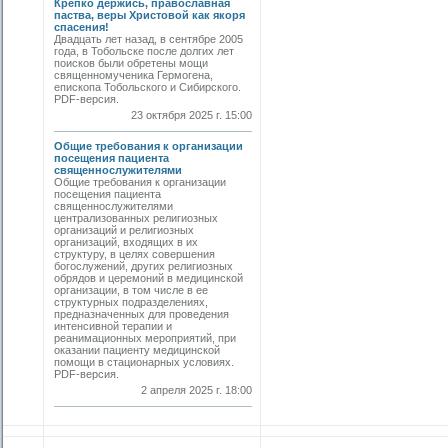
Крепко держись, православная
паства, веры Христовой как якоря
спасения!
Двадцать лет назад, в сентябре 2005
года, в Тобольске после долгих лет
поисков были обретены мощи
священномученика Гермогена,
епископа Тобольского и Сибирского.
PDF-версия.
23 октября 2025 г. 15:00
Общие требования к организации
посещения пациента
священнослужителями
Общие требования к организации
посещения пациента
священнослужителями
централизованных религиозных
организаций и религиозных
организаций, входящих в их
структуру, в целях совершения
богослужений, других религиозных
обрядов и церемоний в медицинской
организации, в том числе в ее
структурных подразделениях,
предназначенных для проведения
интенсивной терапии и
реанимационных мероприятий, при
оказании пациенту медицинской
помощи в стационарных условиях.
PDF-версия.
2 апреля 2025 г. 18:00