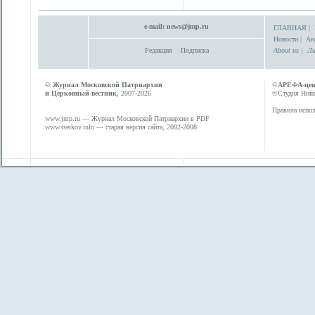
e-mail:
news@jmp.ru
ГЛАВНАЯ
|
Новости
|
Ан
Редакция
Подписка
About us
|
Ли
©
Журнал Московской Патриархии
©
АРЕФА-це
и Церковный вестник
, 2007-2026
©Студия Никол
Правила испол
www.jmp.ru
— Журнал Московской Патриархии в PDF
www.tserkov.info
— старая версия сайта, 2002-2008