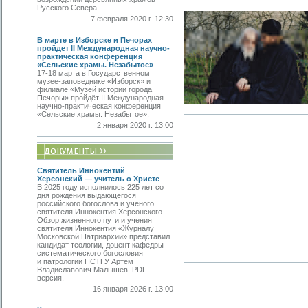
Русского Севера.
7 февраля 2020 г. 12:30
В марте в Изборске и Печорах
пройдет II Международная научно-
практическая конференция
«Сельские храмы. Незабытое»
17-18 марта в Государственном
музее-заповеднике «Изборск» и
филиале «Музей истории города
Печоры» пройдёт II Международная
научно-практическая конференция
«Сельские храмы. Незабытое».
2 января 2020 г. 13:00
Святитель Иннокентий
Херсонский — учитель о Христе
В 2025 году исполнилось 225 лет со
дня рождения выдающегося
российского богослова и ученого
святителя Иннокентия Херсонского.
Обзор жизненного пути и учения
святителя Иннокентия «Журналу
Московской Патриархии» представил
кандидат теологии, доцент кафедры
систематического богословия
и патрологии ПСТГУ Артем
Владиславович Малышев. PDF-
версия.
16 января 2026 г. 13:00