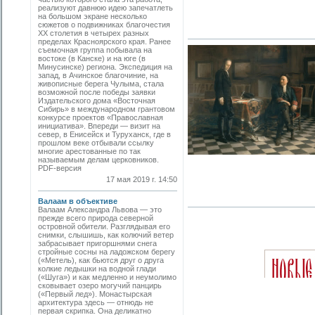
реализуют давнюю идею запечатлеть
на большом экране несколько
сюжетов о подвижниках благочестия
ХХ столетия в четырех разных
пределах Красноярского края. Ранее
съемочная группа побывала на
востоке (в Канске) и на юге (в
Минусинске) региона. Экспедиция на
запад, в Ачинское благочиние, на
живописные берега Чулыма, стала
возможной после победы заявки
Издательского дома «Восточная
Сибирь» в международном грантовом
конкурсе проектов «Православная
инициатива». Впереди — визит на
север, в Енисейск и Туруханск, где в
прошлом веке отбывали ссылку
многие арестованные по так
называемым делам церковников.
PDF-версия
17 мая 2019 г. 14:50
Валаам в объективе
Валаам Александра Львова — это
прежде всего природа северной
островной обители. Разглядывая его
снимки, слышишь, как колючий ветер
забрасывает пригоршнями снега
стройные сосны на ладожском берегу
(«Метель), как бьются друг о друга
колкие ледышки на водной глади
(«Шуга») и как медленно и неумолимо
сковывает озеро могучий панцирь
(«Первый лед»). Монастырская
архитектура здесь — отнюдь не
первая скрипка. Она деликатно