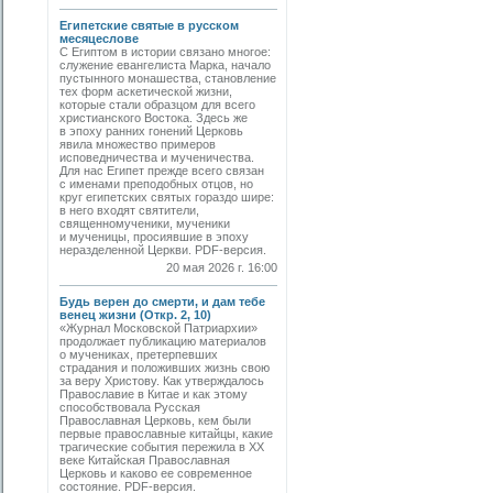
Египетские святые в русском
месяцеслове
С Египтом в истории связано многое:
служение евангелиста Марка, начало
пустынного монашества, становление
тех форм аскетической жизни,
которые стали образцом для всего
христианского Востока. Здесь же
в эпоху ранних гонений Церковь
явила множество примеров
исповедничества и мученичества.
Для нас Египет прежде всего связан
с именами преподобных отцов, но
круг египетских святых гораздо шире:
в него входят святители,
священномученики, мученики
и мученицы, просиявшие в эпоху
неразделенной Церкви. PDF-версия.
20 мая 2026 г. 16:00
Будь верен до смерти, и дам тебе
венец жизни (Откр. 2, 10)
«Журнал Московской Патриархии»
продолжает публикацию материалов
о мучениках, претерпевших
страдания и положивших жизнь свою
за веру Христову. Как утверждалось
Православие в Китае и как этому
способствовала Русская
Православная Церковь, кем были
первые православные китайцы, какие
трагические события пережила в XX
веке Китайская Православная
Церковь и каково ее современное
состояние. PDF-версия.