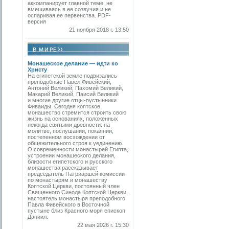
аккомпанирует главной теме, не
вмешиваясь в ее созвучия и не
оспаривая ее первенства. PDF-
версия
21 ноября 2018 г. 13:50
Монашеское делание — идти ко
Христу
На египетской земле подвизались
преподобные Павел Фивейский,
Антоний Великий, Пахомий Великий,
Макарий Великий, Паисий Великий
и многие другие отцы-пустынники
Фиваиды. Сегодня коптское
монашество стремится строить свою
жизнь на основаниях, положенных
некогда святыми древности: на
молитве, послушании, покаянии,
постепенном восхождении от
общежительного строя к уединению.
О современности монастырей Египта,
устроении монашеского делания,
близости египетского и русского
монашества рассказывает
председатель Патриаршей комиссии
по монастырям и монашеству
Коптской Церкви, постоянный член
Священного Синода Коптской Церкви,
настоятель монастыря преподобного
Павла Фивейского в Восточной
пустыне близ Красного моря епископ
Даниил.
22 мая 2026 г. 15:30