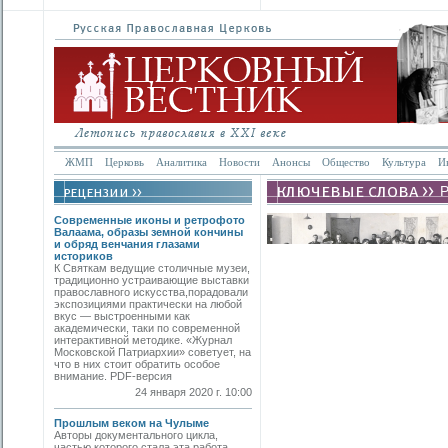
ЖМП
Церковь
Аналитика
Новости
Анонсы
Общество
Культура
И
Современные иконы и ретрофото
Валаама, образы земной кончины
и обряд венчания глазами
историков
К Святкам ведущие столичные музеи,
традиционно устраивающие выставки
православного искусства,порадовали
экспозициями практически на любой
вкус — выстроенными как
академически, таки по современной
интерактивной методике. «Журнал
Московской Патриархии» советует, на
что в них стоит обратить особое
внимание. PDF-версия
24 января 2020 г. 10:00
Прошлым веком на Чулыме
Авторы документального цикла,
частью которого стала эта работа,