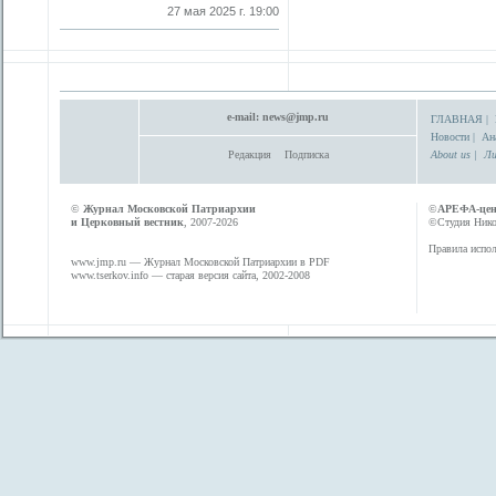
27 мая 2025 г. 19:00
e-mail:
news@jmp.ru
ГЛАВНАЯ
|
Новости
|
Ан
Редакция
Подписка
About us
|
Ли
©
Журнал Московской Патриархии
©
АРЕФА-це
и Церковный вестник
, 2007-2026
©Студия Никол
Правила испол
www.jmp.ru
— Журнал Московской Патриархии в PDF
www.tserkov.info
— старая версия сайта, 2002-2008