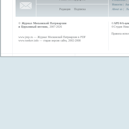
Новости
|
Ан
Редакция
Подписка
About us
|
Ли
©
Журнал Московской Патриархии
©
АРЕФА-це
и Церковный вестник
, 2007-2026
©Студия Никол
Правила испол
www.jmp.ru
— Журнал Московской Патриархии в PDF
www.tserkov.info
— старая версия сайта, 2002-2008