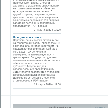
Порховского Тихона. Следует
заметить: в указанную цифру попали
не только отнесенные к объектам
культурного наследия церкви. С
другой стороны, результаты учета
далеко не полны: проанализированы
пока только сведения из 110 епархий,
работа на остальных территориях
продолжается. PDF-версия
27 марта 2020 г. 14:00
Не подвижется вовек
Перечень сейсмически активных зон
на территории России, определяемый
с начала 1990-х годов Госстроем РФ,
продолжает расширяться. Сейчас в
него входят 27 регионов, в
совокупности занимающих почти
треть страны. Государство уделяет
повышенное внимание сейсмозащите
объектов-новостроек в этих
субъектах Федерации: для
дополнительного обеспечения их
устойчивости реализуется отдельная
федеральная целевая программа.
Церковь не остается в стороне от
этого процесса. PDF-версия
13 марта 2020 г. 11:00
e-mail:
news@jmp.ru
ГЛАВНАЯ
|