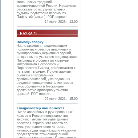
монашеских традиций
дореволюционной России. Несколько
рассказов об их удивительных
судьбах подготовил иеромонах
Пафнутий (Фокин). PDF-версия.
14 июля 2026 г. 13:00
Помощь сверху
Число храмов в продолжающем
пополняться реестре аварийных и
руинированных церковных зданий,
созданном по указанию председателя
Патриаршего совета по культуре
митропо­лита Псковского и
Порховского Тихона, приближается к
четырем тысячам. По суммарным
оценкам епархиальных
древлехранителей, уже подавших
сведения священноначалию, высок
риск обрушения в ближайшее
десятилетие примерно у тысячи
церквей. PDF-версия.
29 июня 2021 г. 15:00
Квадрокоптер нам поможет
Число аварийных и руинированных
храмов в России превысило три
тысячи. Таковы текущие данные
реестра Патриаршего совета по
культуре, наполнение которого
началось два года назад по указанию
председателя этой синодальной
структуры митрополита Псковского и