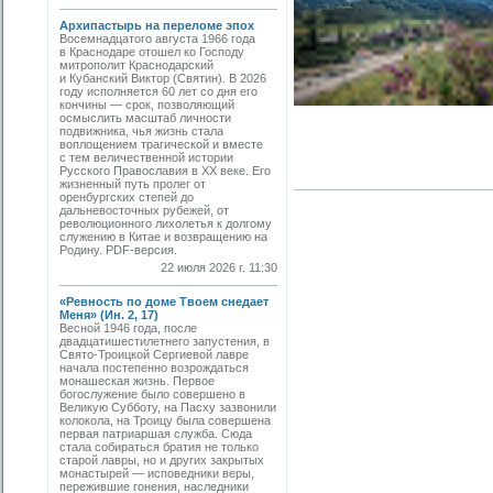
Архипастырь на переломе эпох
Восемнадцатого августа 1966 года
в Краснодаре отошел ко Господу
митрополит Краснодарский
и Кубанский Виктор (Святин). В 2026
году исполняется 60 лет со дня его
кончины — срок, позволяющий
осмыслить масштаб личности
подвижника, чья жизнь стала
воплощением трагической и вместе
с тем величественной истории
Русского Православия в XX веке. Его
жизненный путь пролег от
оренбургских степей до
дальневосточных рубежей, от
революционного лихолетья к долгому
служению в Китае и возвращению на
Родину. PDF-версия.
22 июля 2026 г. 11:30
«Ревность по доме Твоем снедает
Меня» (Ин. 2, 17)
Весной 1946 года, после
двадцатишестилетнего запустения, в
Свято-­Троицкой Сергиевой лавре
начала постепенно возрождаться
монашеская жизнь. Первое
богослужение было совершено в
Великую Субботу, на Пасху зазвонили
колокола, на Троицу была совершена
первая патриаршая служба. Сюда
стала собираться братия не только
старой лавры, но и других закрытых
монастырей — исповедники веры,
пережившие гонения, наследники