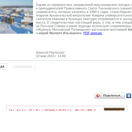
Одним из приоритетных направлений миссионерских поездок 
и преподавателей Православного Свято-Тихоновского гуманит
университета, которые начались в
1990
-х годах, стала Нарьян
епархия Архангельской митрополии. Клирики университетског
святителя Николая в Кузнецах ежегодно отправляются в экспе
места. О свидетельствах настоящей веры, о том, в чем специ
на Русском Севере и какие подходы используют современные
«Журналу Московской Патриархии» рассказали протоиерей
Ан
и
иерей Филипп Ильяшенко
.
PDF-версия.
Алексей Реутский
10 мая 2023 г. 14:00
щая
следующая →
Поделиться…