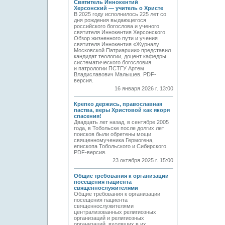
Святитель Иннокентий
Херсонский — учитель о Христе
В 2025 году исполнилось 225 лет со
дня рождения выдающегося
российского богослова и ученого
святителя Иннокентия Херсонского.
Обзор жизненного пути и учения
святителя Иннокентия «Журналу
Московской Патриархии» представил
кандидат теологии, доцент кафедры
систематического богословия
и патрологии ПСТГУ Артем
Владиславович Малышев. PDF-
версия.
16 января 2026 г. 13:00
Крепко держись, православная
паства, веры Христовой как якоря
спасения!
Двадцать лет назад, в сентябре 2005
года, в Тобольске после долгих лет
поисков были обретены мощи
священномученика Гермогена,
епископа Тобольского и Сибирского.
PDF-версия.
23 октября 2025 г. 15:00
Общие требования к организации
посещения пациента
священнослужителями
Общие требования к организации
посещения пациента
священнослужителями
централизованных религиозных
организаций и религиозных
организаций, входящих в их