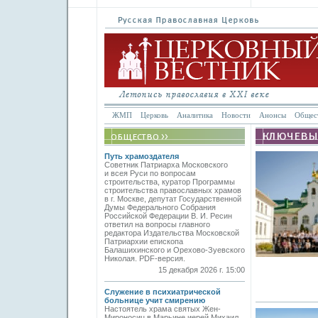
ЖМП
Церковь
Аналитика
Новости
Анонсы
Общес
Путь храмоздателя
Советник Патриарха Московского
и всея Руси по вопросам
строительства, куратор Программы
строительства православных храмов
в г. Москве, депутат Государственной
Думы Федерального Собрания
Российской Федерации В. И. Ресин
ответил на вопросы главного
редактора Издательства Московской
Патриархии епископа
Балашихинского и Орехово-Зуевского
Николая. PDF-версия.
15 декабря 2026 г. 15:00
Служение в психиатрической
больнице учит смирению
Настоятель храма святых Жен-
Мироносиц в Марьине иерей Михаил