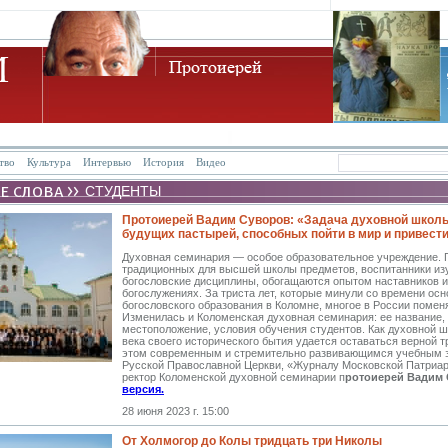
тво
Культура
Интервью
История
Видео
СТУДЕНТЫ
Протоиерей Вадим Суворов: «Задача духовной школ
будущих пастырей, способных пойти в мир и привести 
Духовная семинария — особое образовательное учреждение.
традиционных для высшей школы предметов, воспитанники из
богословские дисциплины, обогащаются опытом наставников и
богослужениях. За триста лет, которые минули со времени ос
богословского образования в Коломне, многое в России помен
Изменилась и Коломенская духовная семинария: ее название,
местоположение, условия обучения студентов. Как духовной ш
века своего исторического бытия удается оставаться верной т
этом современным и стремительно развивающимся учебным 
Русской Православной Церкви, «Журналу Московской Патриар
ректор Коломенской духовной семинарии п
ротоиерей Вадим
версия.
28 июня 2023 г. 15:00
От Холмогор до Колы тридцать три Николы