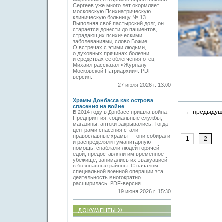
Сергеев уже много лет окормляет
московскую Психиатрическую
клиническую больницу № 13.
Выполняя свой пастырский долг, он
старается донести до пациентов,
страдающих психическими
заболеваниями, слово Божие.
О встречах с этими людьми,
о духовных причинах болезни
и средствах ее облегчения отец
Михаил рассказал «Журналу
Московской Патриархии». PDF-
версия.
27 июля 2026 г. 13:00
Храмы Донбасса как острова
спасения на войне
← предыду
В 2014 году в Донбасс пришла война.
Предприятия, социальные службы,
магазины, аптеки закрывались. Тогда
центрами спасения стали
православные храмы — они собирали
1
2
и распределяли гуманитарную
помощь, снабжали людей горячей
едой, предоставляли им временное
убежище, занимались их эвакуацией
в безопасные районы. С началом
специальной военной операции эта
деятельность многократно
расширилась. PDF-версия.
19 июня 2026 г. 15:30