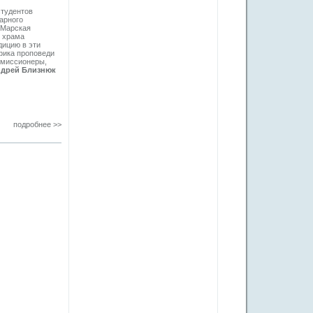
студентов
арного
-Марская
о храма
дицию в эти
фика проповеди
 миссионеры,
дрей Близнюк
подробнее >>