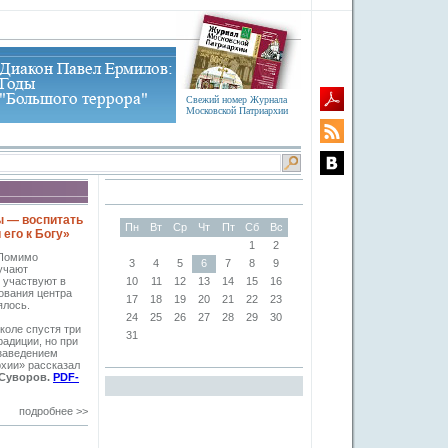
Свежий номер Журнала
Московской Патриархии
ы — воспитать
Пн
Вт
Ср
Чт
Пт
Сб
Вс
его к Богу»
1
2
 Помимо
3
4
5
6
7
8
9
учают
 участвуют в
10
11
12
13
14
15
16
нования центра
17
18
19
20
21
22
23
ялось.
24
25
26
27
28
29
30
коле спустя три
31
радиции, но при
заведением
хии» рассказал
 Суворов.
PDF-
подробнее >>