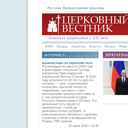
ЖМП
Церковь
Аналитика
Новости
Анонсы
Общес
Архипастырь на переломе эпох
Восемнадцатого августа 1966 года
в Краснодаре отошел ко Господу
митрополит Краснодарский
и Кубанский Виктор (Святин). В 2026
году исполняется 60 лет со дня его
кончины — срок, позволяющий
осмыслить масштаб личности
подвижника, чья жизнь стала
воплощением трагической и вместе
с тем величественной истории
Русского Православия в XX веке. Его
жизненный путь пролег от
оренбургских степей до
дальневосточных рубежей, от
революционного лихолетья к долгому
служению в Китае и возвращению на
Родину. PDF-версия.
22 июля 2026 г. 11:30