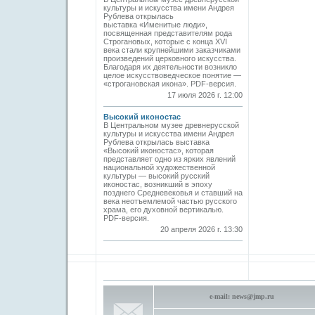
культуры и искусства имени Андрея
Рублева открылась
выставка «Именитые люди»,
посвященная представителям рода
Строгановых, которые с конца XVI
века стали крупнейшими заказчиками
произведений церковного искусства.
Благодаря их деятельности возникло
целое искусствоведческое понятие —
«строгановская икона». PDF-версия.
17 июля 2026 г. 12:00
Высокий иконостас
В Центральном музее древнерусской
культуры и искусства имени Андрея
Рублева открылась выставка
«Высокий иконостас», которая
представляет одно из ярких явлений
национальной художественной
культуры — высокий русский
иконостас, возникший в эпоху
позднего Средневековья и ставший на
века неотъемлемой частью русского
храма, его духовной вертикалью.
PDF-версия.
20 апреля 2026 г. 13:30
e-mail:
news@jmp.ru