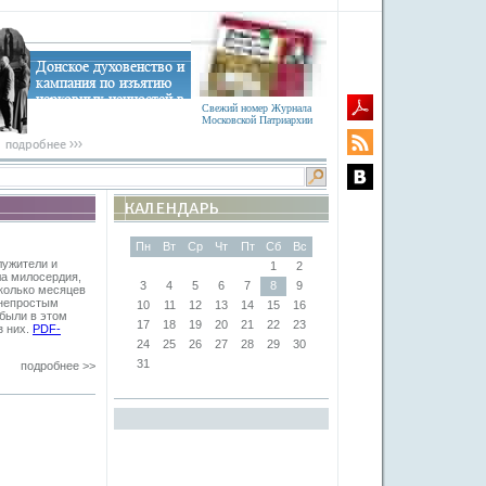
Свежий номер Журнала
Московской Патриархии
Пн
Вт
Ср
Чт
Пт
Сб
Вс
лужители и
1
2
ла милосердия,
3
4
5
6
7
8
9
сколько месяцев
 непростым
10
11
12
13
14
15
16
 были в этом
17
18
19
20
21
22
23
з них.
PDF-
24
25
26
27
28
29
30
31
подробнее >>