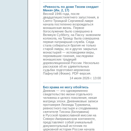
«Ревность по доме Твоем снедает
Меня» (Ин. 2, 17)
Весной 1946 года, после
двадцатишестилетнего запустения, в
Свято-­Троицкой Сергиевой лавре
начала постепенно возрождаться
монашеская жизнь. Первое
богослужение было совершено в
Великую Субботу, на Пасху зазвонили
колокола, на Троицу была совершена
первая патриаршая служба. Сюда
стала собираться братия не только
старой лавры, но и других закрытых
монастырей — исповедники веры,
пережившие гонения, наследники
монашеских традиций
дореволюционной России. Несколько
рассказов об их удивительных
судьбах подготовил иеромонах
Пафнутий (Фокин). PDF-версия.
14 июля 2026 г. 13:00
Без храма не могу обойтись
Дневник — это одновременно
свидетельство жизни отдельного
человека и целого поколения, некая
матрица эпохи. Дневниковые записи
протоиерея Леонида Туркевича,
ревностного пастыря и сподвижника
святителя Тихона (Беллавина)
в Русской православной миссии на
Северо-Американском континенте,
представляют собой уникальный
документальный источник по
церковной истории России начала