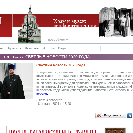
тво
Культура
Интервью
История
Видео
СВЕТЛЫЕ НОВОСТИ 2020 ГОДА
Светлые новости 2020 года
Уходящий год запомнился тем, как люди Церкви — священнос
прихожане — объединились в молитве и труде. Совершали де
активно помогали страждущим. Да, в карантинный локдаун не
были закрыты храмы для прихожан, что для многих оказалось
испытанием. И все-таки в храмах не прекращались службы. И
непростом году жизнеутверждающие новости. Вот некоторые и
версия.
Елена Алексеева
18 января 2021 г. 15:40
Поделиться…