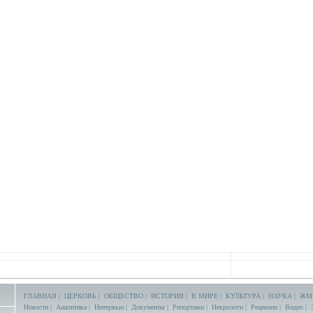
ГЛАВНАЯ
|
ЦЕРКОВЬ
|
ОБЩЕСТВО
|
ИСТОРИЯ
|
В МИРЕ
|
КУЛЬТУРА
|
НАУКА
|
ЖМ
Новости
|
Аналитика
|
Интервью
|
Документы
|
Репортажи
|
Некрологи
|
Рецензии
|
Видео
|