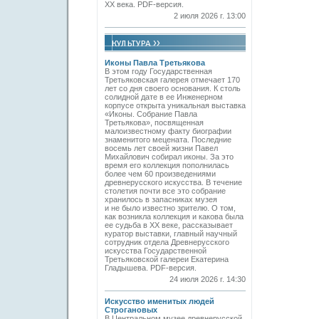
ХХ века. PDF-версия.
2 июля 2026 г. 13:00
Иконы Павла Третьякова
В этом году Государственная
Третьяковская галерея отмечает 170
лет со дня своего основания. К столь
солидной дате в ее Инженерном
корпусе открыта уникальная выставка
«Иконы. Собрание Павла
Третьякова», посвященная
малоизвестному факту биографии
знаменитого мецената. Последние
восемь лет своей жизни Павел
Михайлович собирал иконы. За это
время его коллекция пополнилась
более чем 60 произведениями
древнерусского искусства. В течение
столетия почти все это собрание
хранилось в запасниках музея
и не было известно зрителю. О том,
как возникла коллекция и какова была
ее судьба в ХХ веке, рассказывает
куратор выставки, главный научный
сотрудник отдела Древнерусского
искусства Государственной
Третьяковской галереи Екатерина
Гладышева. PDF-версия.
24 июля 2026 г. 14:30
Искусство именитых людей
Строгановых
В Центральном музее древнерусской