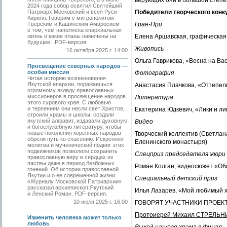
верующих они в большой степен
2024 года собор освятил Святейший
Патриарх Московский и всея Руси
Победители творческого конк
Кирилл. Говорим с митрополитом
Тверским и Кашинским Амвросием
Гран-При
о том, чем наполнена епархиальная
жизнь и какие планы намечены на
Елена Аршавская, графическая
будущее. PDF-версия.
Живопись
16 октября 2025 г. 14:00
Ольга Гаврикова, «Весна на Ва
Просвещение северных народов —
особая миссия
Фотография
Читая историю возникновения
Якутской епархии, поражаешься
Анастасия Плачкова, «Оттепель
огромному вкладу православных
миссионеров в просвещение народов
Литература
этого сурового края. С любовью
и терпением они несли свет Христов,
Екатерина Юдкевич, «Лики и л
строили храмы и школы, создали
якутский алфавит, издавали духовную
Видео
и богослужебную литературу, чтобы
новые поколения коренных народов
Творческий коллектив (Светлан
обрели путь ко спасению. Искренняя
Еленинского монастыря)
молитва и мученический подвиг этих
подвижников позволили сохранить
Спецприз председателя жюри
православную веру в сердцах их
паствы даже в период безбожных
Роман Колган, видеосюжет «Об
гонений. Об истории православной
Якутии и о ее современной жизни
Специальный детский приз
«Журналу Московской Патриархии»
рассказал архиепископ Якутский
Илья Лазарев, «Мой любимый х
и Ленский Роман. PDF-версия.
10 июля 2025 г. 16:00
ГОВОРЯТ УЧАСТНИКИ ПРОЕК
Протоиерей Михаил СТРЕЛЬНИКО
Изменить человека может только
любовь