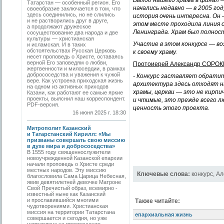
Выход нашего храма в финал —
Татарстан — особенный регион. Его
начались недавно — в 2005 год
своеобразие заключается в том, что
здесь соединились, но не слились
история очень интересна. Он 
и не растворились друг в друге,
этом месте проходила линия 
а продолжают дружеское
Ленинграда. Храм был полност
сосуществование два народа и две
культуры — христианская
Участие в этом конкурсе — во
и исламская. И в таких
обстоятельствах Русская Церковь
к своему храму.
несет проповедь о Христе, оставаясь
верной Его заповедям о любви,
Протоиерей Александр СОРОКИ
жертвенности и милосердии, в рамках
добрососедства и уважения к чужой
- Конкурс заставляет обратит
вере. Как устроена приходская жизнь
архитектура здесь отходят на
на одном из активных приходов
храмы, церкви — это не кирпи
Казани, как работают ее самые яркие
проекты, выяснил наш корреспондент.
и чтимые, это прежде всего лю
PDF-версия.
ценность этого проекта.
16 июня 2025 г. 18:30
Митрополит Казанский
и Татарстанский Кирилл: «Мы
призваны совершать свою миссию
в духе мира и добрососедства»
В 1555 году священнослужители
новоучрежденной Казанской епархии
начали проповедь о Христе среди
местных народов. Эту миссию
Ключевые слова:
конкурс
,
Ал
благословила Сама Царица Небесная,
явив девятилетней девочке Матроне
Свой Пречистый образ, всемирно ­
известный ныне как Казанский
и прославившийся многими
Также читайте:
чудотворениями. Христианская
миссия на территории Татарстана
епархиальная жизнь
совершается и сегодня, но уже