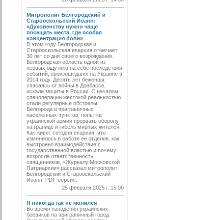
Митрополит Белгородский и
Старооскольский Иоанн:
«Духовенству нужно чаще
посещать места, где особая
концентрация боли»
В этом году Белгородская и
Старооскольская епархия отмечает
30 лет со дня своего возрождения.
Белгородская область одной из
первых ощутила на себе последствия
событий, произошедших на Украине в
2014 году. Десять лет беженцы,
спасаясь от войны в Донбассе,
искали защиты в России. С началом
спецоперации жестокой реальностью
стали регулярные обстрелы
Белгорода и приграничных
населенных пунктов, попытки
украинской армии прорвать оборону
на границе и гибель мирных жителей.
Как живет сегодня епархия, что
изменилось в работе ее отделов, как
выстроено взаимодействие с
государственной властью и почему
возросла ответственность
священников, «Журналу Московской
Патриархии» рассказал митрополит
Белгородский и Старооскольский
Иоанн. PDF-версия.
25 февраля 2025 г. 15:00
Я никогда так не молился
Во время нападения украинских
боевиков на приграничный город