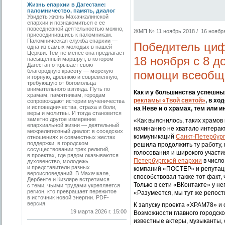
Жизнь епархии в Дагестане:
паломничество, память, диалог
Увидеть жизнь Махачкалинской
епархии и познакомиться с ее
повседневной деятельностью можно,
ЖМП № 11 ноябрь 2018 / 16 ноября 
присоединившись к паломникам.
Паломническая служба епархии —
Победитель циф
одна из самых молодых в нашей
Церкви. Тем не менее она предлагает
18 ноября с 8 д
насыщенный маршрут, в котором
Дагестан открывает свою
благородную красоту — морскую
помощи всеобще
и горную, древнюю и современную,
требующую от богомольца
внимательного взгляда. Путь по
Как и у большинства успешны
храмам, памятникам, городам
рекламы «Твой святой»
, в х
сопровождают истории мученичества
и исповедничества, страха и боли,
на Неве и о храмах, тем или 
веры и молитвы. И тогда становится
заметно другое измерение
«Как выяснилось, таких храмов 
епархиальной жизни — деятельный
начинанию не хватало интеракт
межрелигиозный диалог: в соседских
коммуникаций
Санкт-Петербург
отношениях и совместных жестах
поддержки, в городском
решила продолжить ту работу, 
сосуществовании трех религий,
голосования и широкого участи
в проектах, где рядом оказываются
Петербургской епархии
в число
духовенство, молодежь
и представители разных
компаний «ПОСТЕР» и репутаци
вероисповеданий. В Махачкале,
способствовал также тот факт,
Дербенте и Кизляре встретимся
Только в сети «ВКонтакте» у не
с теми, чьими трудами укрепляется
регион, кто превращает пережитое
«Разумеется, мы тут же репост
в источник новой энергии. PDF-
версия.
К запуску проекта «ХРАМ78» и
19 марта 2026 г. 15:00
Возможности главного городско
известные актеры, музыканты,