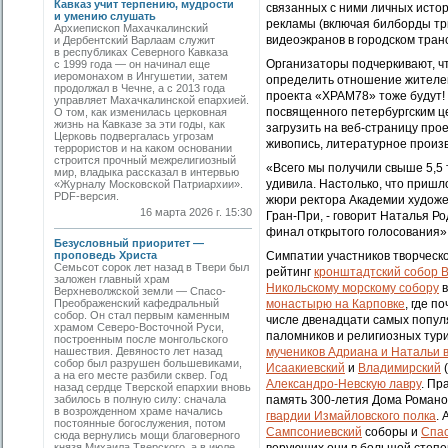
Кавказ учит терпению, мудрости
связанных с ними личных исто
и умению слушать
рекламы (включая билборды три 
Архиепископ Махачкалинский
видеоэкранов в городском тран
и Дербентский Варлаам служит
в республиках Северного Кавказа
Организаторы подчеркивают, чт
с 1999 года — он начинал еще
иеромонахом в Ингушетии, затем
определить отношение жителей
продолжал в Чечне, а с 2013 года
проекта «ХРАМ78» тоже будут! 
управляет Махачкалинской епархией.
посвященного петербургским ц
О том, как изменилась церковная
жизнь на Кавказе за эти годы, как
загрузить на веб-страницу про
Церковь подвергалась угрозам
живопись, литературное произв
террористов и на каком основании
строится прочный межрелигиозный
«Всего мы получили свыше 5,5 
мир, владыка рассказал в интервью
удивила. Настолько, что приш
«Журналу Московской Патриархии».
PDF-версия.
жюри ректора Академии художе
16 марта 2026 г. 15:30
Гран-При, - говорит Наталья Р
финал открытого голосования»
Безусловный приоритет —
проповедь Христа
Симпатии участников творческо
Семьсот сорок лет назад в Твери был
рейтинг
кронштадтский собор 
заложен главный храм
Никольскому морскому собору
в
Верхневолжской земли — Спасо-
Преображенский кафедральный
монастырю на Карповке
, где п
собор. Он стал первым каменным
числе двенадцати самых попул
храмом Северо-Восточной Руси,
паломников и религиозных тури
построенным после монгольского
нашествия. Девяносто лет назад
мучеников Адриана и Натальи 
собор был разрушен большевиками,
Исаакиевский
и
Владимирский
(
а на его месте разбили сквер. Год
Александро-Невскую лавру
. Пр
назад сердце Тверской епархии вновь
забилось в полную силу: сначала
память 300-летия Дома Романо
в возрожденном храме начались
гвардии Измайловского полка
. 
постоянные богослужения, потом
Сампсониевский
соборы и
Спас
сюда вернулись мощи благоверного
князя Михаила Тверского, а в июле