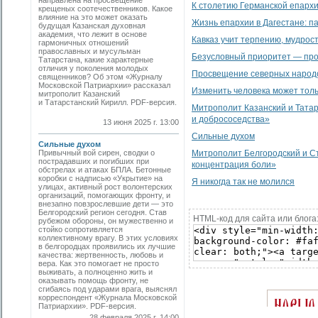
направлена на просвещение
К столетию Германской епарх
крещеных соотечественников. Какое
влияние на это может оказать
Жизнь епархии в Дагестане: п
будущая Казанская духовная
академия, что лежит в основе
Кавказ учит терпению, мудрос
гармоничных отношений
православных и мусульман
Безусловный приоритет — про
Татарстана, какие характерные
отличия у поколения молодых
Просвещение северных народ
священников? Об этом «Журналу
Московской Патриархии» рассказал
Изменить человека может тол
митрополит Казанский
и Татарстанский Кирилл. PDF-версия.
Митрополит Казанский и Татар
и добрососедства»
13 июня 2025 г. 13:00
Сильные духом
Сильные духом
Привычный вой сирен, сводки о
Митрополит Белгородский и Ст
пострадавших и погибших при
концентрация боли»
обстрелах и атаках БПЛА. Бетонные
коробки с надписью «Укрытие» на
Я никогда так не молился
улицах, активный рост волонтерских
организаций, помогающих фронту, и
внезапно повзрослевшие дети — это
Белгородский регион сегодня. Став
HTML-код для сайта или блога
рубежом обороны, он мужественно и
стойко сопротивляется
коллективному врагу. В этих условиях
в белгородцах проявились их лучшие
качества: жертвенность, любовь и
вера. Как это помогает не просто
выживать, а полноценно жить и
оказывать помощь фронту, не
сгибаясь под ударами врага, выяснял
корреспондент «Журнала Московской
Патриархии». PDF-версия.
28 февраля 2025 г. 14:00