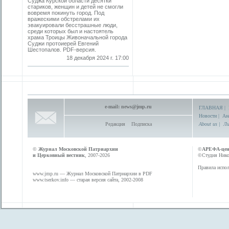
Суджа Курской области десятки
стариков, женщин и детей не смогли
вовремя покинуть город. Под
вражескими обстрелами их
эвакуировали бесстрашные люди,
среди которых был и настоятель
храма ­Троицы Живоначальной города
Суджи протоиерей ­Евгений
Шестопалов. PDF-версия.
18 декабря 2024 г. 17:00
e-mail:
news@jmp.ru
ГЛАВНАЯ
|
Новости
|
Ан
Редакция
Подписка
About us
|
Ли
©
Журнал Московской Патриархии
©
АРЕФА-це
и Церковный вестник
, 2007-2026
©Студия Никол
Правила испол
www.jmp.ru
— Журнал Московской Патриархии в PDF
www.tserkov.info
— старая версия сайта, 2002-2008