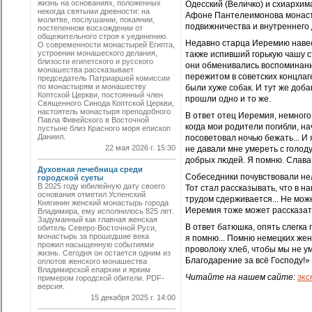
жизнь на основаниях, положенных
Одесский (Величко) и схиархим
некогда святыми древности: на
Афоне Пантелеимонова монаст
молитве, послушании, покаянии,
подвижничества и внутреннего
постепенном восхождении от
общежительного строя к уединению.
Недавно старца Иеремию навес
О современности монастырей Египта,
устроении монашеского делания,
также испивший горькую чашу с
близости египетского и русского
они обменивались воспоминани
монашества рассказывает
пережитом в советских концлаг
председатель Патриаршей комиссии
по монастырям и монашеству
были хуже собак. И тут же доб
Коптской Церкви, постоянный член
прошли одно и то же.
Священного Синода Коптской Церкви,
настоятель монастыря преподобного
В ответ отец Иеремия, немного 
Павла Фивейского в Восточной
когда мои родители погибли, н
пустыне близ Красного моря епископ
Даниил.
посоветовал ночью бежать... И 
22 мая 2026 г. 15:30
не давали мне умереть с голоду
добрых людей. Я помню. Слава 
Духовная лечебница среди
Собеседники почувствовали нел
городской суеты
В 2025 году юбилейную дату своего
Тот стал рассказывать, что в н
основания отметил Успенский
трудом сдерживается... Не може
Княгинин женский монастырь города
Иеремия тоже может рассказать
Владимира, ему исполнилось 825 лет.
Задуманный как главная женская
В ответ батюшка, опять слегка 
обитель Северо-Восточной Руси,
монастырь за прошедшие века
я помню... Помню немецких же
прожил насыщенную событиями
проволоку хлеб, чтобы мы не ум
жизнь. Сегодня он остается одним из
Благодарение за всё Господу!»
оплотов женского монашества
Владимирской епархии и ярким
Читайте на нашем сайте:
экс
примером городской обители. PDF-
версия.
15 декабря 2025 г. 14:00