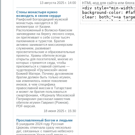
13 августа 2025 г. 14:00
HTML-код для сайта или блога
Стены монастыря нужно
возводить в своем сердце
Раифский Богородицкий мужской
монастырь находится в 30
километрах от Казани.
Расположенный в Волжско-Камском
заповеднике на берегу лесного озера,
он притягивает к себе сотни тысяч
паломников и туристов. Братия
активно занимается миссионерским
служением, развивает
просветительские и образовательные
проекты. Храмы обители всегда
открыты для посетителей, многие из
которых стремятся сюда, чтобы
приложиться к главной святыне —
чудотворной «Грузинской» иконе
Божией Матери. Почему духовником
братии должен быть только игумен,
как изменилось новое поколение
иноков, в чем специфика
православной миссии в Татарстане
и может ли братия пользоваться
смартфонами, «Журналу Московской
Патриархии» рассказал наместник
обители игумен Гавриил (Рожнов).
PDF-версия.
18 июня 2025 г. 15:30
Прославленный Богом и людьми
В ушедшем 2024 году Русская
Церковь отмечала сразу несколько
дат, связанных с памятью небесного
покровителя Уральской земли —