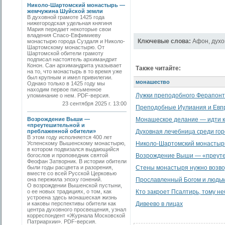
Николо-Шартомский монастырь —
жемчужина Шуйской земли
В духовной грамоте 1425 года
нижегородская удельная княгиня
Мария передает некоторые свои
владения Спасо-Евфимиеву
Ключевые слова:
Афон
,
духо
монастырю города Суздаля и Николо-
Шартомскому монастырю. От
Шартомской обители грамоту
подписал настоятель архимандрит
Конон. Сан архимандрита указывает
Также читайте:
на то, что монастырь в то время уже
был крупным и имел привилегии.
монашество
Однако только в 1425 году мы
находим первое письменное
Лужки преподобного Ферапон
упоминание о нем. PDF-версия.
23 сентября 2025 г. 13:00
Преподобные Иулиания и Евпр
Возрождение Выши —
Монашеское делание — идти к
«преутешительной и
преблаженной обители»
Духовная лечебница среди гор
В этом году исполняется 400 лет
Успенскому Вышенскому монастырю,
Николо-Шартомский монастыр
в котором подвизался выдающийся
богослов и проповедник святой
Возрождение Выши — «преуте
Феофан Затворник. В истории обители
были годы расцвета и разорения,
Стены монастыря нужно возво
вместе со всей Русской Церковью
она пережила эпоху гонений.
Прославленный Богом и людь
О возрождении Вышенской пустыни,
о ее новых традициях, о том, как
Кто закроет Псалтирь, тому не
устроена здесь монашеская жизнь
и каковы перспективы обители как
Дивеево в лицах
центра духовного просвещения, узнал
корреспондент «Журнала Московской
Патриархии». PDF-версия.