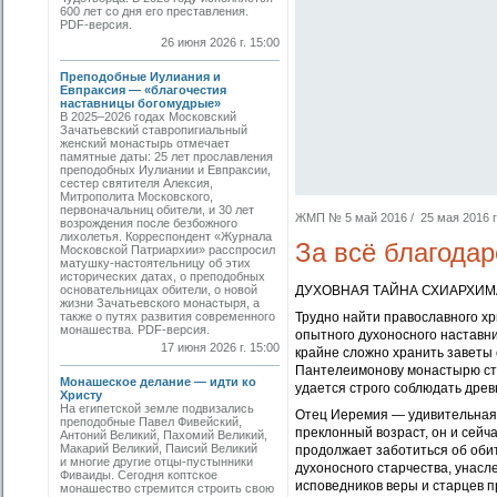
600 лет со дня его преставления.
PDF-версия.
26 июня 2026 г. 15:00
Преподобные Иулиания и
Евпраксия — «благочестия
наставницы богомудрые»
В 2025–2026 годах Московский
Зачатьевский ставропигиальный
женский монастырь отмечает
памятные даты: 25 лет прославления
преподобных Иулиании и Евпраксии,
сестер святителя Алексия,
Митрополита Московского,
первоначальниц обители, и 30 лет
ЖМП № 5 май 2016 / 25 мая 2016 г.
возрождения после безбожного
лихолетья. Корреспондент «Журнала
За всё благодар
Московской Патриархии» расспросил
матушку-настоятельницу об этих
исторических датах, о преподобных
основательницах обители, о новой
ДУХОВНАЯ ТАЙНА СХИАРХИМ
жизни Зачатьевского монастыря, а
также о путях развития современного
Трудно найти православного хр
монашества. PDF-версия.
опытного духоносного наставни
17 июня 2026 г. 15:00
крайне сложно хранить заветы 
Пантелеимонову монастырю ста
Монашеское делание — идти ко
удается строго соблюдать древ
Христу
На египетской земле подвизались
Отец Иеремия — удивительная 
преподобные Павел Фивейский,
преклонный возраст, он и сейч
Антоний Великий, Пахомий Великий,
Макарий Великий, Паисий Великий
продолжает заботиться об обит
и многие другие отцы-пустынники
духоносного старчества, унасл
Фиваиды. Сегодня коптское
исповедников веры и старцев 
монашество стремится строить свою