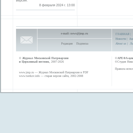
версия.
8 февраля 2024 г. 13:00
e-mail:
news@jmp.ru
ГЛАВНАЯ
|
Новости
|
Ан
Редакция
Подписка
About us
|
Ли
©
Журнал Московской Патриархии
©
АРЕФА-це
и Церковный вестник
, 2007-2026
©Студия Никол
Правила испол
www.jmp.ru
— Журнал Московской Патриархии в PDF
www.tserkov.info
— старая версия сайта, 2002-2008