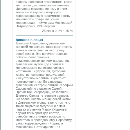
о своем небесном покровителе, какое
место в их духовной жизни занимает
Иисусова молитва, почему в этом
монастыре удалось возродить
дореволюционную преемственность
монашеской традиции, узнал
корреспондент «Журнала Московской
Патриархии». PDF-версия.
26 июня 2024 г. 15:30
Дивеево в лицах
Троицкий Серафимо-Дивеевский
женский монастырь открывает гостям
и паломникам внешнюю сторону
своей жизни. Это величественные
соборы, богослужения
с вдохновенным пением насельниц,
дивеевские музеи, где хранятся
монастырские реликвии, святые
источники. Внутренняя, духовная
жизнь, исполненная послушаний
и неустанной молитвы, скрыта от
посторонних глаз. Ее заповедал
дивеевским сестрам святой Серафим
Саровский по указанию Самой
Пречистой Богородицы, назвавшей
Дивеево Своим четвертым уделом.
Об особенностях монашеской жизни
в Дивеевском монастыре, о том, что
такое закрытые Литургии и в чем
первая игумения Мария (Ушакова)
служит примером для сестер,
о необычных случаях помощи по
молитвам к преподобному Серафиму
узнал корреспондент «Журнала
Московской Патриархии». PDF-