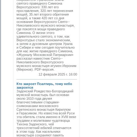
святого праведного ­Симеона
Верхотурского: 330 лет его
прославления, 320 лет перенесения
мощей, 35 лет второго обретения
мощей, а также 420 лет со дня
основания Верхотурского Свято-­
Николаевского мужского монастыря,
где покоятся мощи праведного
Симеона. О жизни этого
удивительного святого, о том, как
Верхотурье стало экономическим,
а затем и духовным центром Урала
и Сибири и чем сегодня поучительно
для нас житие праведного Симеона,
«Журналу Московской Патриархии»
рассказал наместник Свято-­
Николаевского Верхотурского
мужского монастыря игумен Иероним
(Миронов). PDF-версия.
12 февраля 2025 г. 16:00
Кто закроет Псалтирь, тому небо
закроется
Задонский Рождество-Богородицкий
мужской монастырь был основан
около 1610 года двумя
благочестивыми старцами-
схимонахами московского
Сретенского монастыря Кириллом
и Герасимом. Но известна всей Руси
эта обитель стала именно в XVIII веке
трудами и молитвами чудотворца
Тихона Задонского, чей
трехсотлетний юбилей отмечается
в этом году. Как насельники
монастыря сохраняют память