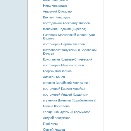
Нина Квливидзе
Анатолий Кинстлер
Вахтанг Кипшидзе
протодиакон Александр Киреев
монахиня Евдокия (Киреева)
Патриарх Московский и всея Руси
Кирилл
протоиерей Сергий Киселев
митрополит Калужский и Боровский
Климент
Константин Ковалев-Случевский
протоиерей Максим Козлов
Георгий Колыванов
Алексей Конев
епископ Зарайский Константин
протоиерей Кирилл Копейкин
протоиерей Андрей Кордочкин
игумения Домника (Коробейникова)
Галина Коротаева
священник Артемий Корыхалов
Андрей Кострюков
Глеб Кочин
Сергей Кравец