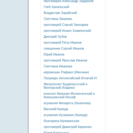
протоиерей Александр Задорнов
Глеб Запальский
Владислав Зарайский
Светлана Зверева
протоиерей Сергий Звонарев
протоиерей Иоанн Знаменский
Дмитрий Зубов
протоиерей Петр Иванов
священник Сергий Иванов
Юрий Иванов
протоиерей Ярослав Иванов
Светлана Иванова
иеромонах Рафаил (Ивочкин)
Патриарх Антиохийский Игнатий IV
Митрополит Будапештский и
Венгерский Иларион
епископ Иваново-Вознесенский и
Кинешемский Иосиф
игумения Филарета (Калачева)
Василий Каледа
игумения Иулиания (Каледа)
Екатерина Каликинская
протоиерей Димитрий Карпенко
Юлия Карпухина