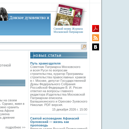
Свежий номер Журнала
Московской Патриархии
Путь храмоздателя
отекой
Советник Патриарха Московского
и всея Руси по вопросам
строительства, куратор Программы
строительства православных храмов
в г. Москве, депутат Государственной
Думы Федерального Собрания
Российской Федерации В. И. Ресин
ответил на вопросы главного
редактора Издательства Московской
Патриархии епископа
бы на своем
Балашихинского и Орехово-Зуевского
. Однако, живя в
Николая. PDF-версия.
ожно хранить
15 декабря 2026 г. 15:00
 на Афоне
гумена
ь древние
Святой исповедник Афанасий
Орловский — жизнь как
проповедь
подробнее >>
Верным чадом Русской Православной