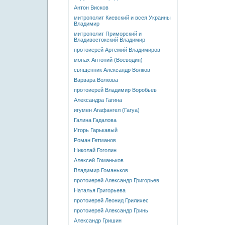
Антон Висков
митрополит Киевский и всея Украины
Владимир
митрополит Приморский и
Владивостокский Владимир
протоиерей Артемий Владимиров
монах Антоний (Воеводин)
священник Александр Волков
Варвара Волкова
протоиерей Владимир Воробьев
Александра Гагина
игумен Агафангел (Гагуа)
Галина Гадалова
Игорь Гарькавый
Роман Гетманов
Николай Гоголин
Алексей Гоманьков
Владимир Гоманьков
протоиерей Александр Григорьев
Наталья Григорьева
протоиерей Леонид Грилихес
протоиерей Александр Гринь
Александр Гришин