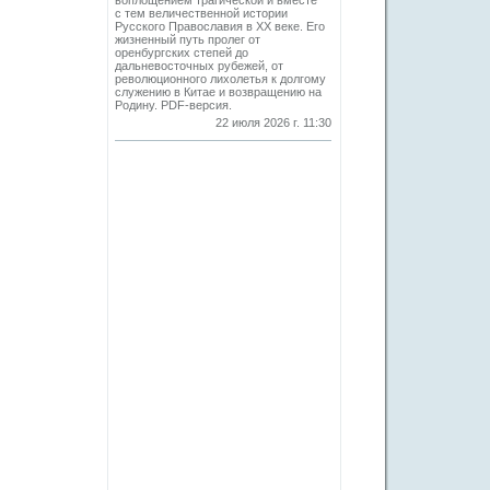
воплощением трагической и вместе
с тем величественной истории
Русского Православия в XX веке. Его
жизненный путь пролег от
оренбургских степей до
дальневосточных рубежей, от
революционного лихолетья к долгому
служению в Китае и возвращению на
Родину. PDF-версия.
22 июля 2026 г. 11:30