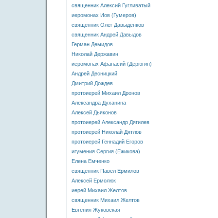
священник Алексий Гугливатый
иеромонах Иов (Гумеров)
священник Олег Давыденков
священник Андрей Давыдов
Герман Демидов
Николай Державин
иеромонах Афанасий (Дерюгин)
Андрей Десницкий
Дмитрий Дождев
протоиерей Михаил Дронов
Александра Духанина
Алексей Дьяконов
протоиерей Александр Дягилев
протоиерей Николай Дятлов
протоиерей Геннадий Егоров
игумения Сергия (Ежикова)
Елена Емченко
священник Павел Ермилов
Алексей Ермолюк
иерей Михаил Желтов
священник Михаил Желтов
Евгения Жуковская