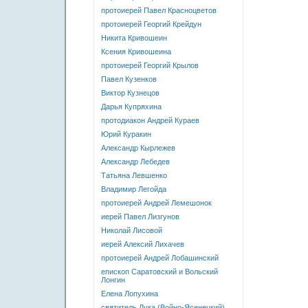
протоиерей Павел Красноцветов
протоиерей Георгий Крейдун
Никита Кривошеин
Ксения Кривошеина
протоиерей Георгий Крылов
Павел Кузенков
Виктор Кузнецов
Дарья Купряхина
протодиакон Андрей Кураев
Юрий Куракин
Александр Кырлежев
Александр Лебедев
Татьяна Левшенко
Владимир Легойда
протоиерей Андрей Лемешонок
иерей Павел Лизгунов
Николай Лисовой
иерей Алексий Лихачев
протоиерей Андрей Лобашинский
епископ Саратовский и Вольский
Лонгин
Елена Лопухина
святитель Лука (Войно-Ясенецкий)