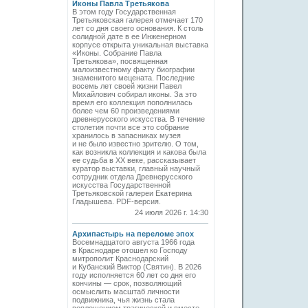
Иконы Павла Третьякова
В этом году Государственная
Третьяковская галерея отмечает 170
лет со дня своего основания. К столь
солидной дате в ее Инженерном
корпусе открыта уникальная выставка
«Иконы. Собрание Павла
Третьякова», посвященная
малоизвестному факту биографии
знаменитого мецената. Последние
восемь лет своей жизни Павел
Михайлович собирал иконы. За это
время его коллекция пополнилась
более чем 60 произведениями
древнерусского искусства. В течение
столетия почти все это собрание
хранилось в запасниках музея
и не было известно зрителю. О том,
как возникла коллекция и какова была
ее судьба в ХХ веке, рассказывает
куратор выставки, главный научный
сотрудник отдела Древнерусского
искусства Государственной
Третьяковской галереи Екатерина
Гладышева. PDF-версия.
24 июля 2026 г. 14:30
Архипастырь на переломе эпох
Восемнадцатого августа 1966 года
в Краснодаре отошел ко Господу
митрополит Краснодарский
и Кубанский Виктор (Святин). В 2026
году исполняется 60 лет со дня его
кончины — срок, позволяющий
осмыслить масштаб личности
подвижника, чья жизнь стала