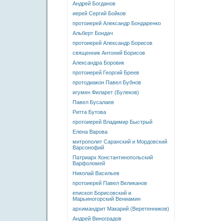
Андрей Богданов
иерей Сергий Бойков
протоиерей Александр Бондаренко
Альберт Бондач
протоиерей Александр Борисов
священник Антоний Борисов
Александра Боровик
протоиерей Георгий Бреев
протодиакон Павел Бубнов
игумен Филарет (Булеков)
Павел Бусалаев
Ритта Бутова
протоиерей Владимир Быстрый
Елена Варова
митрополит Саранский и Мордовский
Варсонофий
Патриарх Константинопольский
Варфоломей
Николай Васильев
протоиерей Павел Великанов
епископ Борисовский и
Марьиногорский Вениамин
архимандрит Макарий (Веретенников)
Андрей Виноградов