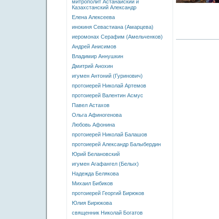
митрополит Астанайский и
Казахстанский Александр
Елена Алексеева
инокиня Севастиана (Амарцева)
иеромонах Серафим (Амельченков)
Андрей Анисимов
Владимир Аннушкин
Дмитрий Анохин
игумен Антоний (Гуринович)
протоиерей Николай Артемов
протоиерей Валентин Асмус
Павел Астахов
Ольга Афиногенова
Любовь Афонина
протоиерей Николай Балашов
протоиерей Александр Балыбердин
Юрий Белановский
игумен Агафангел (Белых)
Надежда Белякова
Михаил Бибиков
протоиерей Георгий Бирюков
Юлия Бирюкова
священник Николай Богатов