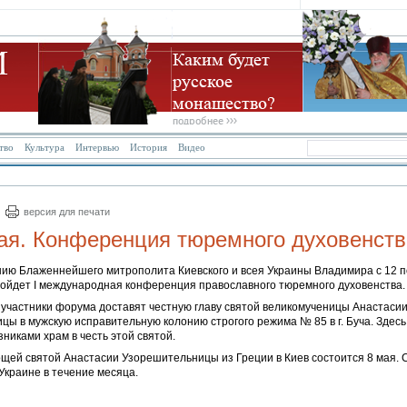
тво
Культура
Интервью
История
Видео
версия для печати
ая. Конференция тюремного духовенств
нию Блаженнейшего митрополита Киевского и всея Украины Владимира с 12 п
ройдет I международная конференция православного тюремного духовенства.
 участники форума доставят честную главу святой великомученицы Анастаси
ы в мужскую исправительную колонию строгого режима № 85 в г. Буча. Здесь
никами храм в честь этой святой.
щей святой Анастасии Узорешительницы из Греции в Киев состоится 8 мая. 
Украине в течение месяца.