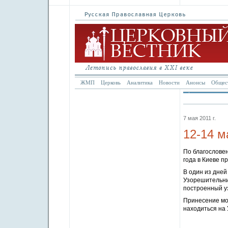
ЖМП
Церковь
Аналитика
Новости
Анонсы
Общес
7 мая 2011 г.
12-14 м
По благослове
года в Киеве п
В один из дней
Узорешительниц
построенный уз
Принесение мо
находиться на 