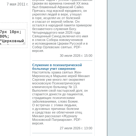
Церкви во времена гонений XX века
7 мая 2011 г.
был блаженный Афанасий Сайко.
Прячась под маской юродивого, он
укреплял людей в вере, утешал
в горе, исцелял их от болезней
и спасал от верной гибели. Он
остался в народной памяти примером
беззаветного служения Богу.
Четырнадцатого мая 2026 года
Священный Синод включил его имя
в список Собора новомучеников
и исповедников Церкви Русской и в
Собор Орловских святых. PDF-
версия.
30 июля 2026 г. 15:00
Служение в психиатрической
больнице учит смирению
Настоятель храма святых Жен-
Мироносиц в Марьине иерей Михаил
Сергеев уже много лет окормляет
московскую Психиатрическую
клиническую больницу № 13.
Выполняя свой пастырский долг, он
старается донести до пациентов,
страдающих психическими
заболеваниями, слово Божие.
О встречах с этими людьми,
о духовных причинах болезни
и средствах ее облегчения отец
Михаил рассказал «Журналу
Московской Патриархии». PDF-
версия.
27 июля 2026 г. 13:00