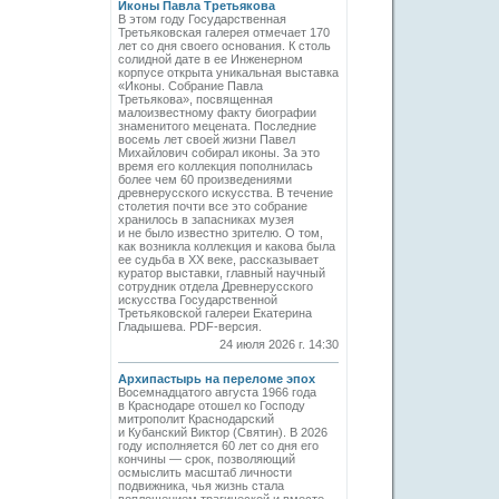
Иконы Павла Третьякова
В этом году Государственная
Третьяковская галерея отмечает 170
лет со дня своего основания. К столь
солидной дате в ее Инженерном
корпусе открыта уникальная выставка
«Иконы. Собрание Павла
Третьякова», посвященная
малоизвестному факту биографии
знаменитого мецената. Последние
восемь лет своей жизни Павел
Михайлович собирал иконы. За это
время его коллекция пополнилась
более чем 60 произведениями
древнерусского искусства. В течение
столетия почти все это собрание
хранилось в запасниках музея
и не было известно зрителю. О том,
как возникла коллекция и какова была
ее судьба в ХХ веке, рассказывает
куратор выставки, главный научный
сотрудник отдела Древнерусского
искусства Государственной
Третьяковской галереи Екатерина
Гладышева. PDF-версия.
24 июля 2026 г. 14:30
Архипастырь на переломе эпох
Восемнадцатого августа 1966 года
в Краснодаре отошел ко Господу
митрополит Краснодарский
и Кубанский Виктор (Святин). В 2026
году исполняется 60 лет со дня его
кончины — срок, позволяющий
осмыслить масштаб личности
подвижника, чья жизнь стала