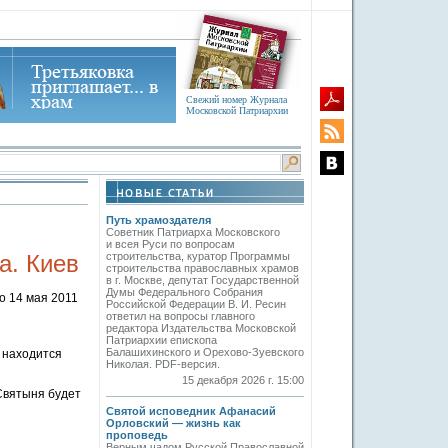
Свежий номер Журнала
Московской Патриархии
Путь храмоздателя
Советник Патриарха Московского
и всея Руси по вопросам
а. Киев
строительства, куратор Программы
строительства православных храмов
в г. Москве, депутат Государственной
Думы Федерального Собрания
о 14 мая 2011
Российской Федерации В. И. Ресин
ответил на вопросы главного
редактора Издательства Московской
и
Патриархии епископа
Балашихинского и Орехово-Зуевского
 находится
Николая. PDF-версия.
15 декабря 2026 г. 15:00
Святыня будет
Святой исповедник Афанасий
Орловский — жизнь как
проповедь
Верным чадом Русской Православной