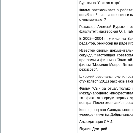
Бурыкина "Сын за отца".
Фильм рассказывает о ребята
погибли в Чечне, а они спят и 
о чем мечтают?
Режиссер Алексей Бурыкин ро
факультет; мастерская О.П. Таб
В 2002—2004 гг. учился на Выс
редактор, режиссер на ряде иг
Известен своими документальны
секунд", "Настоящая советск
программ и фильмов "Золотой 
фильм "Мэрилин Монро, Энтони
режиссёр".
Широкий резонанс получил соз
стук колёс" (2011) рассказыва
Фильм "Сын за отца", только
Международного кинофестиваля
тот факт, что среди первых з
центра. После окончаниb прос
Конференц-зал Синодального 
учреждениями (м. Добрынинская
Аккредитация СМИ:
Якунин Дмитрий