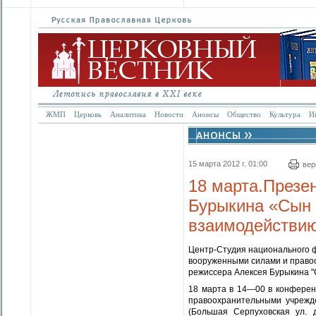
ЖМП
Церковь
Аналитика
Новости
Анонсы
Общество
Культура
И
15 марта 2012 г. 01:00
вер
18 марта.Презе
Бурыкина «Сын 
взаимодействию
Центр-Студия национального ф
вооруженными силами и право
режиссера Алексея Бурыкина "
18 марта в 14—00 в конферен
правоохранительными учрежде
(Большая Серпуховская ул. 