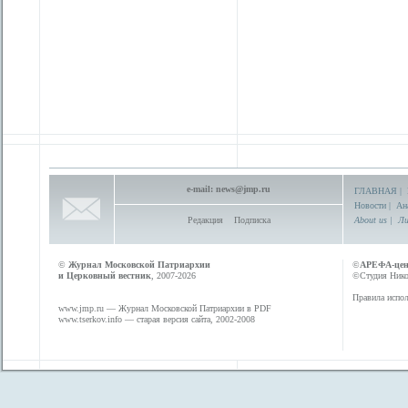
e-mail:
news@jmp.ru
ГЛАВНАЯ
|
Новости
|
Ан
Редакция
Подписка
About us
|
Ли
©
Журнал Московской Патриархии
©
АРЕФА-це
и Церковный вестник
, 2007-2026
©Студия Никол
Правила испол
www.jmp.ru
— Журнал Московской Патриархии в PDF
www.tserkov.info
— старая версия сайта, 2002-2008