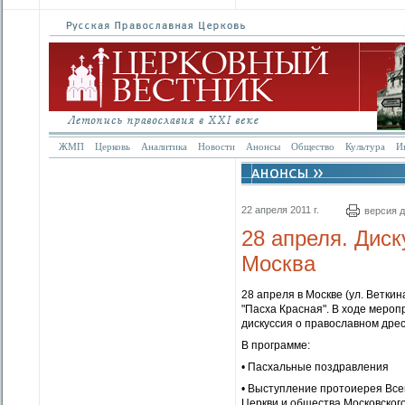
ЖМП
Церковь
Аналитика
Новости
Анонсы
Общество
Культура
И
22 апреля 2011 г.
версия д
28 апреля. Диск
Москва
28 апреля в Москве (ул. Веткин
"Пасха Красная". В ходе меро
дискуссия о православном дрес
В программе:
• Пасхальные поздравления
• Выступление протоиерея Вс
Церкви и общества Московског