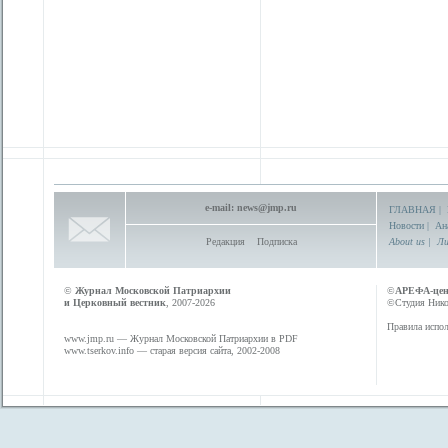
e-mail:
news@jmp.ru
ГЛАВНАЯ
|
Новости
|
Ан
Редакция
Подписка
About us
|
Ли
©
Журнал Московской Патриархии
©
АРЕФА-це
и Церковный вестник
, 2007-2026
©Студия Никол
Правила испол
www.jmp.ru
— Журнал Московской Патриархии в PDF
www.tserkov.info
— старая версия сайта, 2002-2008