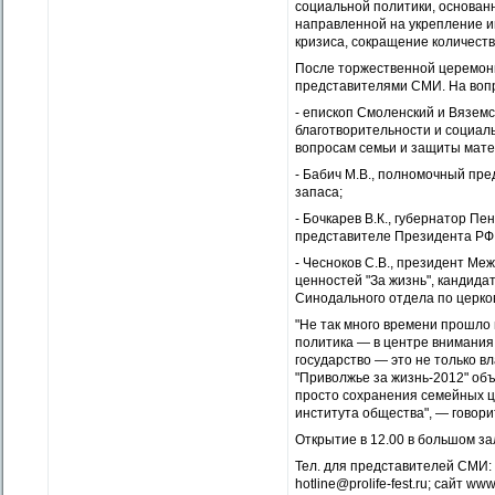
социальной политики, основан
направленной на укрепление и
кризиса, сокращение количеств
После торжественной церемони
представителями СМИ. На вопр
- епископ Смоленский и Вязем
благотворительности и социал
вопросам семьи и защиты мате
- Бабич М.В., полномочный пре
запаса;
- Бочкарев В.К., губернатор П
представителе Президента РФ 
- Чесноков С.В., президент М
ценностей "За жизнь", кандида
Синодального отдела по церко
"Не так много времени прошло
политика — в центре внимания
государство — это не только вл
"Приволжье за жизнь-2012" об
просто сохранения семейных це
института общества", — говори
Открытие в 12.00 в большом за
Тел. для представителей СМИ: 8
hotline@prolife-fest.ru; сайт www.