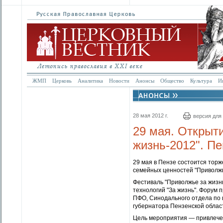
ЖМП
Церковь
Аналитика
Новости
Анонсы
Общество
Культура
И
28 мая 2012 г.
версия для
29 мая. Открыт
жизнь-2012". Пе
29 мая в Пензе состоится тор
семейных ценностей "Приволжь
Фестиваль "Приволжье за жизн
технологий "За жизнь". Форум
ПФО, Синодального отдела по 
губернатора Пензенской облас
Цель мероприятия — привлече