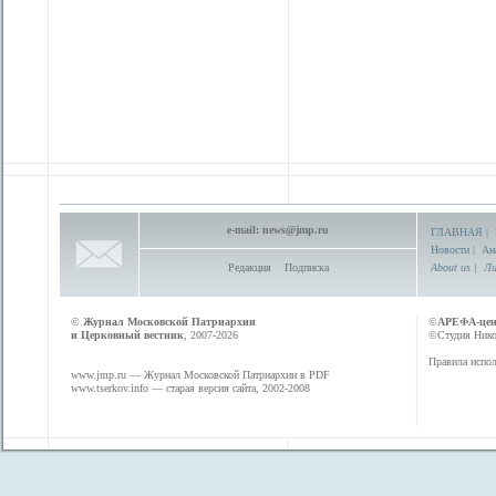
e-mail:
news@jmp.ru
ГЛАВНАЯ
|
Новости
|
Ан
Редакция
Подписка
About us
|
Ли
©
Журнал Московской Патриархии
©
АРЕФА-це
и Церковный вестник
, 2007-2026
©Студия Никол
Правила испол
www.jmp.ru
— Журнал Московской Патриархии в PDF
www.tserkov.info
— старая версия сайта, 2002-2008