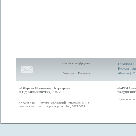
e-mail:
news@jmp.ru
ГЛАВНАЯ
|
Новости
|
Ан
Редакция
Подписка
About us
|
Ли
©
Журнал Московской Патриархии
©
АРЕФА-це
и Церковный вестник
, 2007-2026
©Студия Никол
Правила испол
www.jmp.ru
— Журнал Московской Патриархии в PDF
www.tserkov.info
— старая версия сайта, 2002-2008