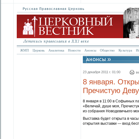
ЖМП
Церковь
Аналитика
Новости
Анонсы
Общество
Культура
И
23 декабря 2011 г. 01:00
в
8 января. Откр
Пречистую Деву
8 января в 11:00 в Софьиных 
«Величай, душе моя, Пречистую
из собрания Новодевичьего мо
Выставка будет открыта в часы
открытия выставки — вход бес