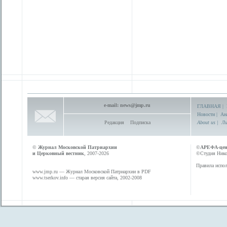
e-mail:
news@jmp.ru
ГЛАВНАЯ
|
Новости
|
Ан
Редакция
Подписка
About us
|
Ли
©
Журнал Московской Патриархии
©
АРЕФА-це
и Церковный вестник
, 2007-2026
©Студия Никол
Правила испол
www.jmp.ru
— Журнал Московской Патриархии в PDF
www.tserkov.info
— старая версия сайта, 2002-2008