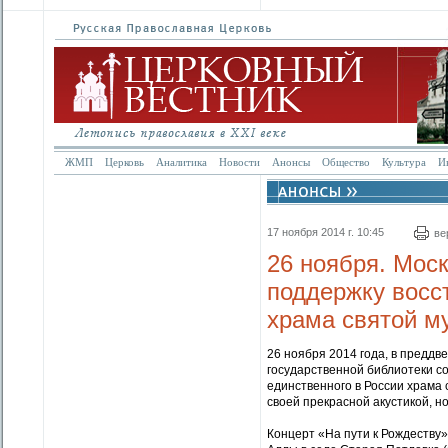
ЖМП
Церковь
Аналитика
Новости
Анонсы
Общество
Культура
И
17 ноября 2014 г. 10:45
ве
26 ноября. Моск
поддержку восс
храма святой 
26 ноября 2014 года, в преддв
государственной библиотеки с
единственного в России храма
своей прекрасной акустикой, н
Концерт «На пути к Рождеству