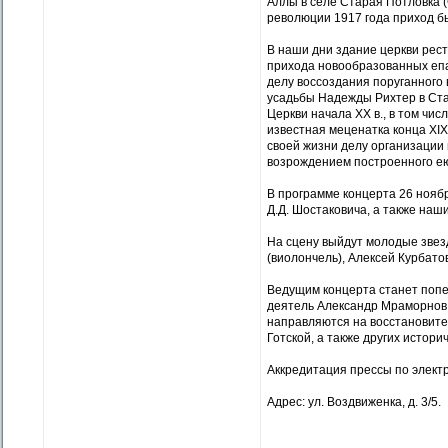
Аллы в селе Старая Потловка (
революции 1917 года приход б
В наши дни здание церкви рест
прихода новообразованных епа
делу воссоздания поруганного 
усадьбы Надежды Рихтер в Ста
Церкви начала XX в., в том чи
известная меценатка конца XIX
своей жизни делу организации 
возрождением построенного ею
В программе концерта 26 ноябр
Д.Д. Шостаковича, а также наши
На сцену выйдут молодые звез
(виолончель), Алексей Курбато
Ведущим концерта станет попе
деятель Александр Мраморнов.
направляются на восстановите
Готской, а также других истор
Аккредитация прессы по элект
Адрес: ул. Воздвиженка, д. 3/5.