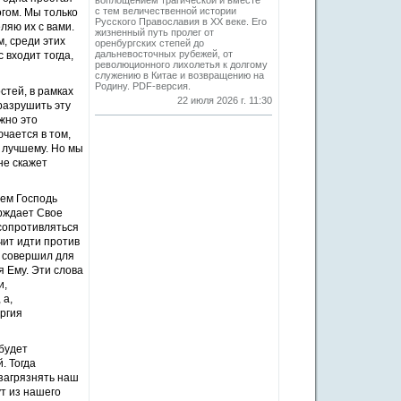
воплощением трагической и вместе
с тем величественной истории
огом. Мы только
Русского Православия в XX веке. Его
ляю их с вами.
жизненный путь пролег от
м, среди этих
оренбургских степей до
дальневосточных рубежей, от
 входит тогда,
революционного лихолетья к долгому
служению в Китае и возвращению на
Родину. PDF-версия.
стей, в рамках
22 июля 2026 г. 11:30
разрушить эту
жно это
чается в том,
 лучшему. Но мы
не скажет
ием Господь
ерждает Свое
 сопротивляться
чит идти против
с совершил для
я Ему. Эти слова
и,
 а,
ергия
 будет
. Тогда
 загрязнять наш
ут из нашего