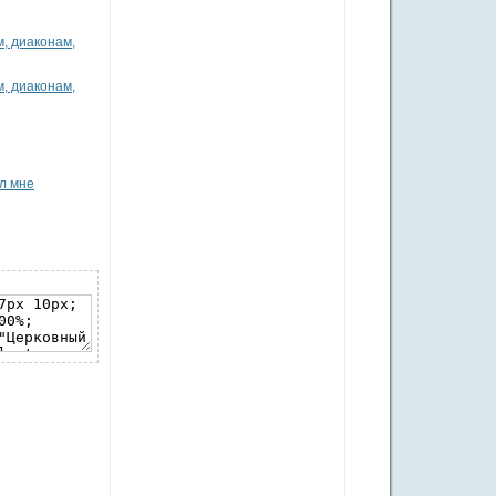
, диаконам,
, диаконам,
л мне