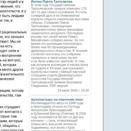
тву людей и в
Иконы Павла Третьякова
В этом году Государственная
 мнение, что
Третьяковская галерея отмечает 170
азательств, и у
лет со дня своего основания. К столь
т быть людьми
солидной дате в ее Инженерном
корпусе открыта уникальная выставка
 так, и
«Иконы. Собрание Павла
Третьякова», посвященная
малоизвестному факту биографии
 И рациональные
знаменитого мецената. Последние
ое, кто прошел
восемь лет своей жизни Павел
Михайлович собирал иконы. За это
твует. Мы не
время его коллекция пополнилась
 на есть
более чем 60 произведениями
одят себя в
древнерусского искусства. В течение
столетия почти все это собрание
м внутренним
хранилось в запасниках музея
ь на воп-рос,
и не было известно зрителю. О том,
й, которая
как возникла коллекция и какова была
ее судьба в ХХ веке, рассказывает
 много других
куратор выставки, главный научный
образительного
сотрудник отдела Древнерусского
овеческое
искусства Государственной
Третьяковской галереи Екатерина
Гладышева. PDF-версия.
ующим, потому
24 июля 2026 г. 14:30
ельства, там
Архипастырь на переломе эпох
Восемнадцатого августа 1966 года
в Краснодаре отошел ко Господу
них страдают
митрополит Краснодарский
т контакта с
и Кубанский Виктор (Святин). В 2026
оторые там
году исполняется 60 лет со дня его
кончины — срок, позволяющий
ками, которые
осмыслить масштаб личности
т, общаясь с
подвижника, чья жизнь стала
а одна простая