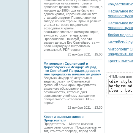
которой он не оставляет своего
Рождественско
архипастырского попечения. Регион, в
котором до 1985 года не было ни
Пасхальное по
одного храма, через несколько лет
монашествующ
ставший оплотом Православия на
западе нашей страны. Край, в разных
Пасхальное по
уголках которого продолжают
монашествующ
возводиться храмы,
восстанавливаться немецкие кирхи,
Любая модерн
внутри которых теперь живет
Православие. Пожалуй, все это
Балтийский р
делает детище Его Святейшества —
Калининградскую митрополию —
Митрополит См
уникальной. PDF-версия.
продолжить на
23 ноября 2021 г. 15:00
Крест и высок
Митрополит Смоленский и
Дорогобужский Исидор: «Я рад,
что Святейший Патриарх доверил
мне продолжить начатое им дело»
HTML-код для 
Владыка Исидор об актуальных
задачах развития Смоленской
духовной семинарии, приоритетах
духовного образования и
возможностях, которые дает
церковному учебному заведению
специальность «теология». PDF-
версия.
22 ноября 2021 г. 13:30
Крест и высокая миссия
Предстоятеля
Предстоятель… Многое сказано
одним этим словом. Предстоятель —
тот, кто стоит впереди, перед всей