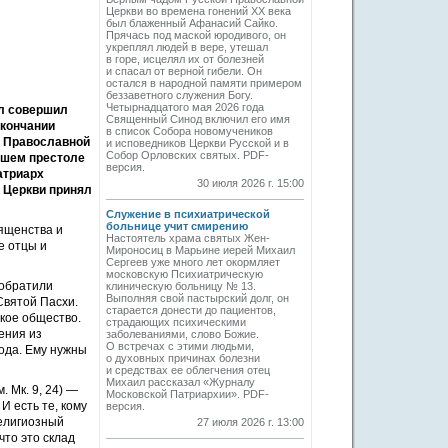
Церкви во времена гонений XX века
был блаженный Афанасий Сайко.
Прячась под маской юродивого, он
укреплял людей в вере, утешал
в горе, исцелял их от болезней
и спасал от верной гибели. Он
остался в народной памяти примером
беззаветного служения Богу.
Четырнадцатого мая 2026 года
лл совершил
Священный Синод включил его имя
окончании
в список Собора новомучеников
й Православной
и исповедников Церкви Русской и в
Собор Орловских святых. PDF-
ршем престоле
версия.
атриарх
30 июля 2026 г. 15:00
 Церкви принял
Служение в психиатрической
больнице учит смирению
ященства и
Настоятель храма святых Жен-
е отцы и
Мироносиц в Марьине иерей Михаил
Сергеев уже много лет окормляет
московскую Психиатрическую
 обратили
клиническую больницу № 13.
Выполняя свой пастырский долг, он
Святой Пасхи.
старается донести до пациентов,
кое общество.
страдающих психическими
ения из
заболеваниями, слово Божие.
О встречах с этими людьми,
пода. Ему нужны
о духовных причинах болезни
и средствах ее облегчения отец
Михаил рассказал «Журналу
 Мк. 9, 24) —
Московской Патриархии». PDF-
И есть те, кому
версия.
религиозный
27 июля 2026 г. 13:00
что это склад