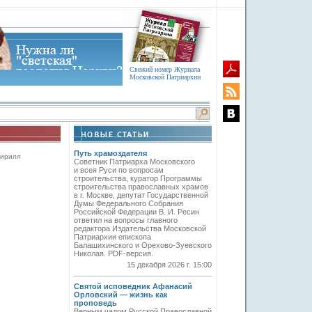
Свежий номер Журнала
Московской Патриархии
Путь храмоздателя
Кирилл
Советник Патриарха Московского
и всея Руси по вопросам
строительства, куратор Программы
строительства православных храмов
в г. Москве, депутат Государственной
Думы Федерального Собрания
Российской Федерации В. И. Ресин
ответил на вопросы главного
редактора Издательства Московской
Патриархии епископа
Балашихинского и Орехово-Зуевского
Николая. PDF-версия.
15 декабря 2026 г. 15:00
Святой исповедник Афанасий
Орловский — жизнь как
проповедь
Верным чадом Русской Православной