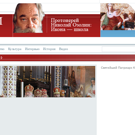
тво
Культура
Интервью
История
Видео
Святейший Патриарх 