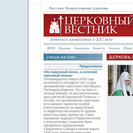
ЖМП
Церковь
Аналитика
Новости
Анонсы
Общес
Предстоятель
«Не лавровый венок, а колючий
терновый венец»
Четырнадцатого марта 2026 года
исполняется пятьдесят лет со дня
архиерейской хиротонии Святейшего
Патриарха Кирилла. Это не просто
личный юбилей, но высокозначимая
дата для всей Церковной Полноты —
потому что архиерейская хиротония
есть момент принятия особой
ответственности за народ Божий
и свидетельство верности Церкви
апостольскому преемству. Само
призвание будущего Первосвятителя
к епископскому служению было
оформлено определением
Священного Синода в начале марта
1976 года; накануне хиротонии