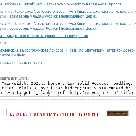
е Послание Святейшего Патриарха Московского и всея Руси Кирилла
слание Патриарха Московского и всея Руси Кирилла архипастырям, пастырям
им и всем верным чадам Русской Православной Церкви
слание Патриарха Московского и всея Руси Кирилла архипастырям, пастырям
им и всем верным чадам Русской Православной Церкви
изация должна включать нравственное измерение
убеж
оленский и Дорогобужский Исидор: «Я рад, что Святейший Патриарх довери
чатое им дело»
ая миссия Предстоятеля
сайта или блога: