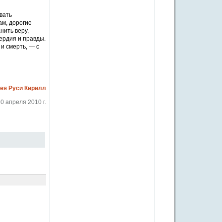
вать
ам, дорогие
нить веру,
ердия и правды.
и смерть, — с
сея Руси Кирилл
0 апреля 2010 г.