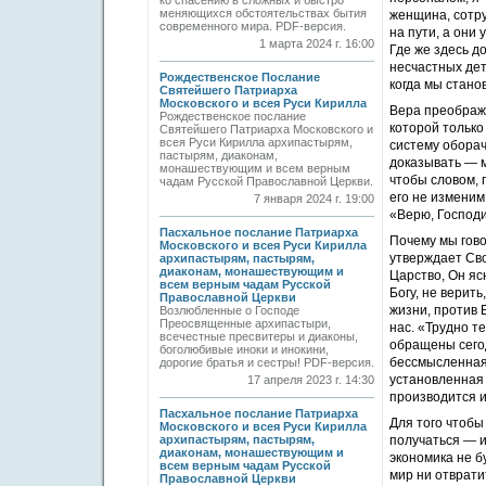
ко спасению в сложных и быстро
меняющихся обстоятельствах бытия
женщина, сотру
современного мира. PDF-версия.
на пути, а они
1 марта 2024 г. 16:00
Где же здесь д
несчастных дет
Рождественское Послание
когда мы стано
Святейшего Патриарха
Московского и всея Руси Кирилла
Вера преобража
Рождественское послание
которой только
Святейшего Патриарха Московского и
всея Руси Кирилла архипастырям,
систему оборач
пастырям, диаконам,
доказывать — м
монашествующим и всем верным
чтобы словом, 
чадам Русской Православной Церкви.
его не изменим
7 января 2024 г. 19:00
«Верю, Господи
Пасхальное послание Патриарха
Почему мы гово
Московского и всея Руси Кирилла
утверждает Сво
архипастырям, пастырям,
диаконам, монашествующим и
Царство, Он яс
всем верным чадам Русской
Богу, не верит
Православной Церкви
жизни, против 
Возлюбленные о Господе
Преосвященные архипастыри,
нас. «Трудно т
всечестные пресвитеры и диаконы,
обращены сегод
боголюбивые иноки и инокини,
бессмысленная 
дорогие братья и сестры! PDF-версия.
установленная 
17 апреля 2023 г. 14:30
производится и
Пасхальное послание Патриарха
Для того чтобы
Московского и всея Руси Кирилла
архипастырям, пастырям,
получаться — и
диаконам, монашествующим и
экономика не б
всем верным чадам Русской
мир ни отврати
Православной Церкви