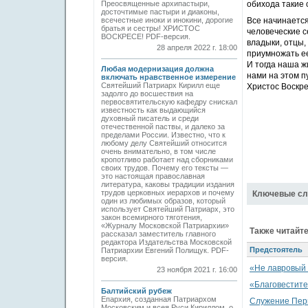
Преосвященные архипастыри,
обихода такие с
досточтимые пастыри и диаконы,
всечестные иноки и инокини, дорогие
Все начинается
братья и сестры! ХРИСТОС
человеческие с
ВОСКРЕСЕ! PDF-версия.
владыки, отцы,
28 апреля 2022 г. 18:00
приумножать ее
И тогда наша ж
Любая модернизация должна
нами на этом пу
включать нравственное измерение
Святейший Патриарх Кирилл еще
Христос Воскре
задолго до восшествия на
первосвятительскую кафедру снискал
известность как выдающийся
духовный писатель и среди
отечественной паствы, и далеко за
пределами России. Известно, что к
любому делу Святейший относится
очень внимательно, в том числе
кропотливо работает над сборниками
своих трудов. Почему его тексты —
это настоящая православная
литература, каковы традиции издания
трудов церковных иерархов и почему
Ключевые сл
один из любимых образов, который
использует Святейший Патриарх, это
закон всемирного тяготения,
«Журналу Московской Патриархии»
Также читайте
рассказал заместитель главного
редактора Издательства Московской
Предстоятель
Патриархии Евгений Полищук. PDF-
версия.
«Не лавровый 
23 ноября 2021 г. 16:00
«Благовестите
Балтийский рубеж
Епархия, созданная Патриархом
Служение Перв
Московским и всея Руси Кириллом, о