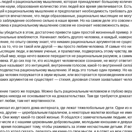
ть людей к рациональному мышлению, которая принадлежит большому количес
ием науки, образования количество этих людей все время увеличивается. Есть
ей к рациональному мышлению и предполагает необходимость требовать док
вается впечатление, что люди образованные, рационально мыслящие не могу
 заблуждение особенно сильно в наше время. Но на самом деле это совсем не
ловека к рациональному мышлению совсем не означает невозможность веры.
обы убедиться в этом, достаточно привести один простой жизненный пример.
ональные влюбляются. Начинают любить другого человека, и каждый, наверн
ояние, по опыту своему знает, что никаких рациональных аргументов не сущес
 за то, что он такой или другой — мы просто любим человека. И самые что ни
слящие люди, и великие ученые, и прагматики, подвергаясь этому чувству, вв
бый мир, когда нечто важное передается не рациональным разумом, а сами
ека. И до сих пор те, кто исследует человеческое сознание, не могут ответит
орые называют это интуицией, внутренним голосом, какой-то внутренней сило
одвластна рациональному мышлению. И ведь это только один пример. Но как
да человек погружается в звуки музыки, или восторгается произведением из
икаких аргументов не существует — стихия, духовная стихия захватывает чел
ение такого же порядка. Можно быть рациональным человеком и глубоко вер
вера никогда не основывается на доказательствах. Там где требуются доказат
нет любви, там нет жертвенности.
риехал из детского дома-интерната, где лежат тяжелобольные дети. Одни из 
на, другие — церебральным параличом, а некоторые малютки вообще не имею
 Они живут какой-то своей жизнью. Я общался с замечательными людьми, к
ом числе и с нашими церковными добровольцами, молодыми юношами и девуш
 время посвящают тому, чтобы ухаживать за этими несчастными детьми. И во
что-то хотел сказать, передать им какие-то свои мысли, и в ответ на мои слов