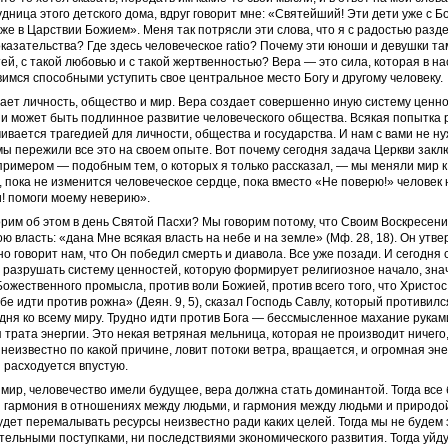
дница этого детского дома, вдруг говорит мне: «Святейший! Эти дети уже с Б
 уже в Царствии Божием». Меня так потрясли эти слова, что я с радостью разде
оказательства? Где здесь человеческое ratio? Почему эти юноши и девушки та
ей, с такой любовью и с такой жертвенностью? Вера — это сила, которая в нас
вимся способными уступить свое центральное место Богу и другому человеку.
ет личность, общество и мир. Вера создает совершенно иную систему ценно
 и может быть подлинное развитие человеческого общества. Всякая попытка 
ивается трагедией для личности, общества и государства. И нам с вами не ну
ы пережили все это на своем опыте. Вот почему сегодня задача Церкви заклю
примером — подобным тем, о которых я только рассказал, — мы меняли мир к
, пока не изменится человеческое сердце, пока вместо «Не поверю!» человек 
! помоги моему неверию».
рим об этом в день Святой Пасхи? Мы говорим потому, что Своим Воскресен
ю власть: «дана Мне всякая власть на небе и на земле» (Мф. 28, 18). Он утв
но говорит нам, что Он победил смерть и диавола. Все уже позади. И сегодня
ь, разрушать систему ценностей, которую формирует религиозное начало, зна
Божественного промысла, против воли Божией, против всего того, что Христо
ебе идти против рожна» (Деян. 9, 5), сказал Господь Савлу, который противилс
ня ко всему миру. Трудно идти против Бога — бессмысленное махание рукам
трата энергии. Это некая ветряная мельница, которая не производит ничего,
неизвестно по какой причине, ловит потоки ветра, вращается, и огромная эн
 расходуется впустую.
 мир, человечество имели будущее, вера должна стать доминантой. Тогда все
 гармония в отношениях между людьми, и гармония между людьми и природой
удет перемалывать ресурсы неизвестно ради каких целей. Тогда мы не будем
тельными поступками, ни последствиями экономического развития. Тогда уйд