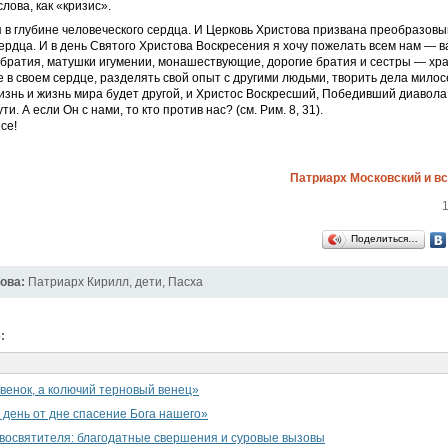
лова, как «кризис».
 в глубине человеческого сердца. И Церковь Христова призвана преобразовы
ердца. И в день Святого Христова Воскресения я хочу пожелать всем нам — в
 братия, матушки игумении, монашествующие, дорогие братия и сестры — хра
 в своем сердце, разделять свой опыт с другими людьми, творить дела милос
изнь и жизнь мира будет другой, и Христос Воскресший, Победивший диавола 
ти. А если Он с нами, то кто против нас? (см. Рим. 8, 31).
се!
Патриарх Московский и в
1
Поделиться…
ова:
Патриарх Кирилл
,
дети
,
Пасха
:
венок, а колючий терновый венец»
 день от дне спасение Бога нашего»
освятителя: благодатные свершения и суровые вызовы