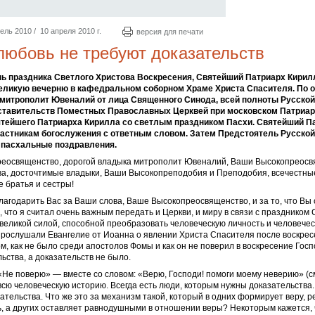
ель 2010 / 10 апреля 2010 г.
версия для печати
любовь не требуют доказательств
ень праздника Светлого Христова Воскресения, Святейший Патриарх Кири
ликую вечерню в кафедральном соборном Храме Христа Спасителя. По 
митрополит Ювеналий от лица Священного Синода, всей полноты Русско
ставительств Поместных Православных Церквей при московском Патриа
тейшего Патриарха Кирилла со светлым праздником Пасхи. Святейший П
частникам богослужения с ответным словом. Затем Предстоятель Русской
 пасхальные поздравления.
еосвященство, дорогой владыка митрополит Ювеналий, Ваши Высокопреосв
а, досточтимые владыки, Ваши Высокопреподобия и Преподобия, всечестны
е братья и сестры!
лагодарить Вас за Ваши слова, Ваше Высокопреосвященство, и за то, что Вы
, что я считал очень важным передать и Церкви, и миру в связи с праздником 
великой силой, способной преобразовать человеческую личность и человечес
прослушали Евангелие от Иоанна о явлении Христа Спасителя после воскрес
м, как не было среди апостолов Фомы и как он не поверил в воскресение Гос
ьства, а доказательств не было.
 «Не поверю» — вместе со словом: «Верю, Господи! помоги моему неверию» (см.
сю человеческую историю. Всегда есть люди, которым нужны доказательства. 
ательства. Что же это за механизм такой, который в одних формирует веру, 
ь, а других оставляет равнодушными в отношении веры? Некоторым кажется, 