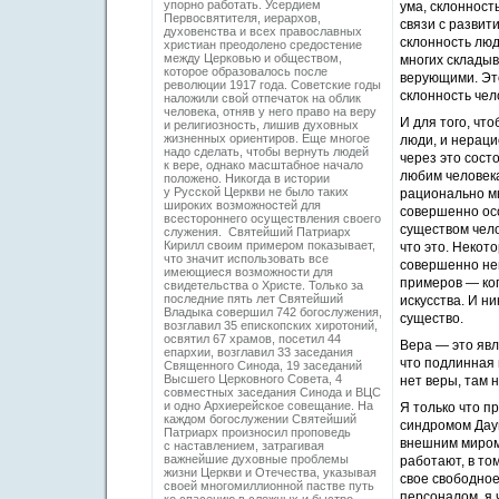
упорно работать. Усердием
ума, склоннос
Первосвятителя, иерархов,
связи с развит
духовенства и всех православных
склонность люд
христиан преодолено средостение
между Церковью и обществом,
многих склады
которое образовалось после
верующими. Это
революции 1917 года. Советские годы
склонность че
наложили свой отпечаток на облик
человека, отняв у него право на веру
И для того, чт
и религиозность, лишив духовных
жизненных ориентиров. Еще многое
люди, и нераци
надо сделать, чтобы вернуть людей
через это сост
к вере, однако масштабное начало
любим человека
положено. Никогда в истории
у Русской Церкви не было таких
рационально мы
широких возможностей для
совершенно осо
всестороннего осуществления своего
существом челов
служения. Святейший Патриарх
Кирилл своим примером показывает,
что это. Некот
что значит использовать все
совершенно неп
имеющиеся возможности для
примеров — ког
свидетельства о Христе. Только за
последние пять лет Святейший
искусства. И н
Владыка совершил 742 богослужения,
существо.
возглавил 35 епископских хиротоний,
освятил 67 храмов, посетил 44
Вера — это явл
епархии, возглавил 33 заседания
что подлинная 
Священного Синода, 19 заседаний
Высшего Церковного Совета, 4
нет веры, там 
совместных заседания Синода и ВЦС
и одно Архиерейское совещание. На
Я только что п
каждом богослужении Святейший
синдромом Дау
Патриарх произносил проповедь
внешним миром.
с наставлением, затрагивая
важнейшие духовные проблемы
работают, в т
жизни Церкви и Отечества, указывая
свое свободное
своей многомиллионной пастве путь
персоналом, я 