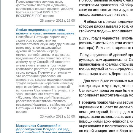
Но восстановили основную час
Преосвященные архипастыри,
средствами православной общин
досточтимые пастыри и диаконы,
всечестные иноки и инокини, дорогие
храм во имя святителя и чудот
братья и сестры! ХРИСТОС
продолжались еще пять лет.
ВОСКРЕСЕ! PDF-версия.
28 апреля 2022 г. 18:00
— Я общался с этими подвижни
которые рассказывали о том, к
Любая модернизация должна
стойкости люди! — вспоминает
включать нравственное измерение
Святейший Патриарх Кирилл еще
В 1993 году в убранстве Никол
задолго до восшествия на
(иконные киоты и панели изгот
первосвятительскую кафедру снискал
известность как выдающийся
мастера). Большие старинные 
духовный писатель и среди
отечественной паствы, и далеко за
Полуразрушенный древний хра
пределами России. Известно, что к
руководством архиепископа -С
любому делу Святейший относится
православным храмом, открывше
очень внимательно, в том числе
кропотливо работает над сборниками
возник первый калининградски
своих трудов. Почему его тексты —
монастыря в честь Державной 
это настоящая православная
литература, каковы традиции издания
— Для меня было странным виде
трудов церковных иерархов и почему
заходя сюда, я чувствую, что о
один из любимых образов, который
использует Святейший Патриарх, это
Святейший, когда он еще был м
закон всемирного тяготения,
вспоминает настоятельница мо
«Журналу Московской Патриархии»
рассказал заместитель главного
Передача православным верующ
редактора Издательства Московской
обращению в Совет по делам р
Патриархии Евгений Полищук. PDF-
версия.
немецких зданий. Но еще долго
23 ноября 2021 г. 16:00
продолжали использовать для х
помощниками архи-епископа Ки
Митрополит Смоленский и
образования и политических у
Дорогобужский Исидор: «Я рад,
по своей инициативе собрал в
что Святейший Патриарх доверил