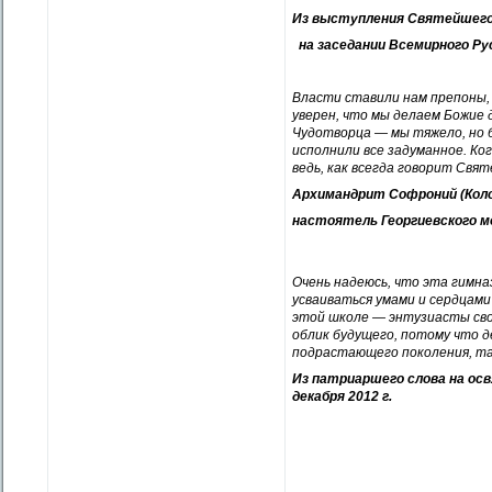
Из выступления Святейшего
на заседании Всемирного Рус
Власти ставили нам препоны, 
уверен, что мы делаем Божие
Чудотворца — мы тяжело, но 
исполнили все задуманное. Ко
ведь, как всегда говорит Свя
Архимандрит Софроний (Коло
настоятель Георгиевского м
Очень надеюсь, что эта гимн
усваиваться умами и сердцами
этой школе — энтузиасты свое
облик будущего, потому что д
подрастающего поколения, та
Из патриаршего слова на осв
декабря 2012 г.