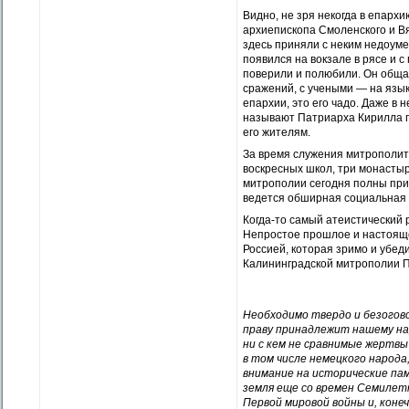
Видно, не зря некогда в епархи
архиепископа Смоленского и В
здесь приняли с неким недоуме
появился на вокзале в рясе и с
поверили и полюбили. Он обща
сражений, с учеными — на языке
епархии, это его чадо. Даже в
называют Патриарха Кирилла пап
его жителям.
За время служения митрополит
воскресных школ, три монастыр
митрополии сегодня полны при
ведется обширная социальная 
Когда-то самый атеистический
Непростое прошлое и настоящее
Россией, которая зримо и убед
Калининградской митрополии П
Необходимо твердо и безогово
праву принадлежит нашему нар
ни с кем не сравнимые жертвы 
в том числе немецкого народ
внимание на исторические па
земля еще со времен Семилетн
Первой мировой войны и, коне