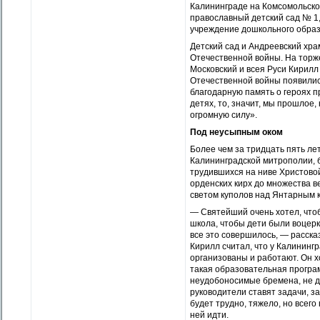
Калининграде на Комсомольско
православный детский сад № 1
учреждение дошкольного образ
Детский сад и Андреевский хра
Отечественной войны. На торж
Московский и всея Руси Кирилл
Отечественной войны появились
благодарную память о героях п
детях, то, значит, мы прошлое
огромную силу».
Под неусыпным оком
Более чем за тридцать пять л
Калининградской митрополии, 
трудившихся на ниве Христово
орденских кирх до множества 
светом куполов над Янтарным 
— Святейший очень хотел, что
школа, чтобы дети были воцерк
все это совершилось, — расск
Кирилл считал, что у Калининг
организованы и работают. Он х
такая образовательная програм
неудобоносимые бремена, не д
руководители ставят задачи, з
будет трудно, тяжело, но всего
ней идти.