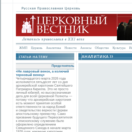
ЖМП
Церковь
Аналитика
Новости
Анонсы
Общество
Культура
И
Предстоятель
«Не лавровый венок, а колючий
терновый венец»
Четырнадцатого марта 2026 года
исполняется пятьдесят лет со дня
архиерейской хиротонии Святейшего
Патриарха Кирилла. Это не просто
личный юбилей, но высокозначимая
дата для всей Церковной Полноты —
потому что архиерейская хиротония
есть момент принятия особой
ответственности за народ Божий
и свидетельство верности Церкви
апостольскому преемству. Само
призвание будущего Первосвятителя
к епископскому служению было
оформлено определением
Священного Синода в начале марта
1976 года; накануне хиротонии