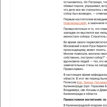
остановилось. Но Патриарх, то
обивал пороги, упрашивал, вст
что дело все же стронулось с м
собор был возведен, — отмеча
Первым настоятелем возводимо
Новочеркасский)
, а закончили 
Промыслительно и то, что глав
закладки он мыслился как «мла
иконостасе собора: Спаситель
Во время своего первосвятител
Московский и всея Руси Кирилл 
происходящему, может понять, 
Многие помогали, вносили свои 
собственно, построил собор?” —
вдохновила людей — тех, кто ж
замечательные стены на западн
Православия».
В настоящее время кафедральн
области. В этот же период были
Полесске (
свт. Тихона, Патриа
Калининграде (прп. Герасима Бол
Владимира; свв. Косьмы и Дам
Калининграда и области.
Православное воспитание: из 
В Калининградской епархии ос