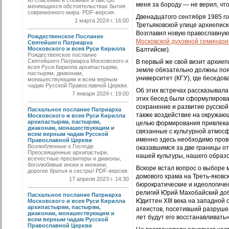
ко спасению в сложных и быстро
меня за бороду — не верил, чт
меняющихся обстоятельствах бытия
современного мира. PDF-версия.
Двенадцатого сентября 1985 г
1 марта 2024 г. 16:00
Третьяковской улице архиеписк
Возглавил новую православную
Рождественское Послание
Московской духовной семинари
Святейшего Патриарха
Московского и всея Руси Кирилла
Балтийске).
Рождественское послание
Святейшего Патриарха Московского и
В первый же свой визит архиеп
всея Руси Кирилла архипастырям,
земле обязательно должны поя
пастырям, диаконам,
университет (КГУ), где беседо
монашествующим и всем верным
чадам Русской Православной Церкви.
Об этих встречах рассказывала
7 января 2024 г. 19:00
этих бесед были сформулирова
сохранение и развитие русской
Пасхальное послание Патриарха
также воздействие на окружаю
Московского и всея Руси Кирилла
архипастырям, пастырям,
целью формирования привлекат
диаконам, монашествующим и
связанные с культурной атмосф
всем верным чадам Русской
именно здесь необходимо прово
Православной Церкви
Возлюбленные о Господе
оказавшимся за две границы от
Преосвященные архипастыри,
нашей культуры, нашего образ
всечестные пресвитеры и диаконы,
боголюбивые иноки и инокини,
Вскоре встал вопрос о выборе 
дорогие братья и сестры! PDF-версия.
домового храма на Треть-яков
17 апреля 2023 г. 14:30
бюрократические и идеологиче
религий Юрий Махобайский до
Пасхальное послание Патриарха
Юдиттен XIII века на западной 
Московского и всея Руси Кирилла
архипастырям, пастырям,
атеистов, посетивший разрушен
диаконам, монашествующим и
лет будут его восстанавливать
всем верным чадам Русской
Православной Церкви