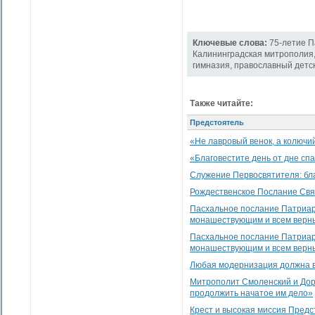
Ключевые слова:
75-летие 
Калининградская митрополия
гимназия
,
православный детс
Также читайте:
Предстоятель
«Не лавровый венок, а колючи
«Благовестите день от дне сп
Служение Первосвятителя: бл
Рождественское Послание Свя
Пасхальное послание Патриарх
монашествующим и всем верны
Пасхальное послание Патриарх
монашествующим и всем верны
Любая модернизация должна в
Митрополит Смоленский и Дор
продолжить начатое им дело»
Крест и высокая миссия Пред