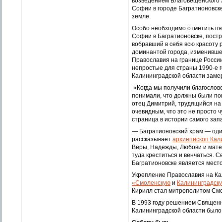
возведением Благовещенского х
Софии в городе Багратионовске
земле.
Особо необходимо отметить пя
Софии в Багратионовске, постр
вобравший в себя всю красоту р
доминантой города, изменившей
Православия на границе Росси
непростые для страны 1990-е г
Калининградской области заме
«Когда мы получили благослов
понимали, что должны были по
отец Димитрий, трудящийся на 
очевидным, что это не просто 
страница в истории самого зап
— Багратионовский храм — один
рассказывает
архиепископ Кал
Веры, Надежды, Любови и матер
туда креститься и венчаться. С
Багратионовске является мест
Укрепление Православия на Ка
«Смоленскую
и
Калининградск
Кирилл стал митрополитом Смо
В 1993 году решением Священ
Калининградской области было