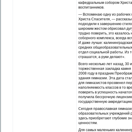
кафедральным собором Христа 
воспитанников.
— Вспоминаю одну из рабочих 
Христа Спасителя, — рассказы
подходили к завершению стило
широким жестом обрисовал дугу
трудно поверить, это казалось
соборного комплекса, всегда в
И даже лучше: калининградская
средних общеобразовательных 
отдел социальной работы. Из т
страшатся, а руки делают».
Всего несколько лет назад, 30 
торжественная закладка камня 
2008 году в праздник Преобра
здания гимназии. Эта дата стал
для гимназистов прозвенел пер
наполняемость классов в то вр
поверить в успешность начатог
получила бессрочную лицензию
государственную аккредитацию
Сегодня православная гимнази
образовательных учреждений ре
здесь приобретают глубокие з
ценностям.
Для самых маленьких калинингр