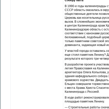
Собору быть
В 1990-е годы калининградцы с
СССР область оказалась в окру
общественные деятели позволя
Церковь как носительница русс
вызов. В сложнейших экономич
в центре Калининграда храм Х
Калининградскую область с ост
соответствии с канонами русск
белокаменный, подобный церкв
только памятники советской эп
доминанта, задающая новый ис
У властей города оставались с
еще стоял памятник Ленину? Дл
результате которого три четве
В разработке проекта участвов
летия Православия на Калининг
архитектора Олега Копылова, у
здания кафедрального собора 
храмового зодчества. Двадцать
Ельцин совершили торжественн
с места Храма Христа Спасител
Калининграда с Россией.
В ходе работ реконструировал
площадью памятник Ленину.
— Строительные работы сначала