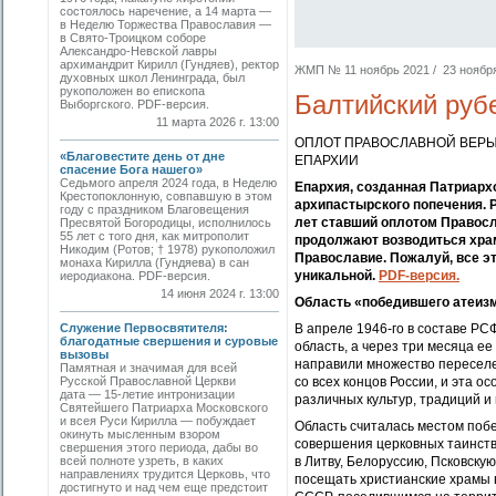
состоялось наречение, а 14 марта —
в Неделю Торжества Православия —
в Свято-Троицком соборе
Александро-Невской лавры
архимандрит Кирилл (Гундяев), ректор
ЖМП № 11 ноябрь 2021 / 23 ноября 
духовных школ Ленинграда, был
рукоположен во епископа
Балтийский руб
Выборгского. PDF-версия.
11 марта 2026 г. 13:00
ОПЛОТ ПРАВОСЛАВНОЙ ВЕРЫ
«Благовестите день от дне
ЕПАРХИИ
спасение Бога нашего»
Седьмого апреля 2024 года, в Неделю
Епархия, созданная Патриархо
Крестопоклонную, совпавшую в этом
архипастырского попечения. Р
году с праздником Благовещения
лет ставший оплотом Правосла
Пресвятой Богородицы, исполнилось
55 лет с того дня, как митрополит
продолжают возводиться храм
Никодим (Ротов; † 1978) рукоположил
Православие. Пожалуй, все э
монаха Кирилла (Гундяева) в сан
уникальной.
PDF-версия.
иеродиакона. PDF-версия.
14 июня 2024 г. 13:00
Область «победившего атеиз
Служение Первосвятителя:
В апреле 1946-го в составе Р
благодатные свершения и суровые
область, а через три месяца ее
вызовы
направили множество переселе
Памятная и значимая для всей
Русской Православной Церкви
со всех концов России, и эта 
дата — 15-летие интронизации
различных культур, традиций 
Святейшего Патриарха Московского
и всея Руси Кирилла — побуждает
Область считалась местом побе
окинуть мысленным взором
совершения церковных таинст
свершения этого периода, дабы во
всей полноте узреть, в каких
в Литву, Белоруссию, Псковску
направлениях трудится Церковь, что
посещать христианские храмы 
достигнуто и над чем еще предстоит