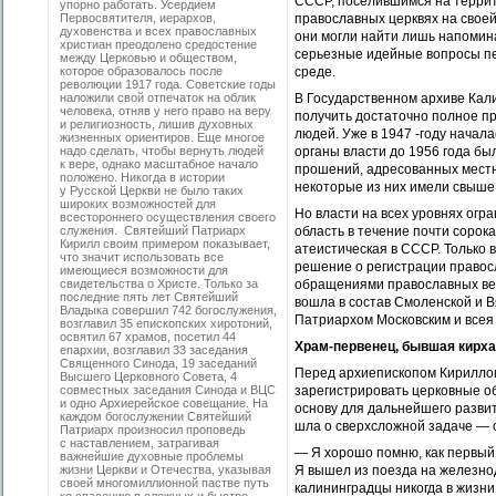
СССР, поселившимся на террито
упорно работать. Усердием
Первосвятителя, иерархов,
православных церквях на своей
духовенства и всех православных
они могли найти лишь напомин
христиан преодолено средостение
серьезные идейные вопросы пе
между Церковью и обществом,
которое образовалось после
среде.
революции 1917 года. Советские годы
наложили свой отпечаток на облик
В Государственном архиве Кал
человека, отняв у него право на веру
получить достаточно полное пр
и религиозность, лишив духовных
людей. Уже в 1947 -году начал
жизненных ориентиров. Еще многое
надо сделать, чтобы вернуть людей
органы власти до 1956 года бы
к вере, однако масштабное начало
прошений, адресованных местн
положено. Никогда в истории
некоторые из них имели свыше
у Русской Церкви не было таких
широких возможностей для
Но власти на всех уровнях огр
всестороннего осуществления своего
служения. Святейший Патриарх
область в течение почти сорок
Кирилл своим примером показывает,
атеистическая в СССР. Только 
что значит использовать все
решение о регистрации правос
имеющиеся возможности для
свидетельства о Христе. Только за
обращениями православных вер
последние пять лет Святейший
вошла в состав Смоленской и 
Владыка совершил 742 богослужения,
Патриархом Московским и всея
возглавил 35 епископских хиротоний,
освятил 67 храмов, посетил 44
Храм-первенец, бывшая кирха
епархии, возглавил 33 заседания
Священного Синода, 19 заседаний
Перед архиепископом Кириллом
Высшего Церковного Совета, 4
совместных заседания Синода и ВЦС
зарегистрировать церковные об
и одно Архиерейское совещание. На
основу для дальнейшего развит
каждом богослужении Святейший
шла о сверхсложной задаче — 
Патриарх произносил проповедь
с наставлением, затрагивая
— Я хорошо помню, как первый
важнейшие духовные проблемы
жизни Церкви и Отечества, указывая
Я вышел из поезда на железнод
своей многомиллионной пастве путь
калининградцы никогда в жизни