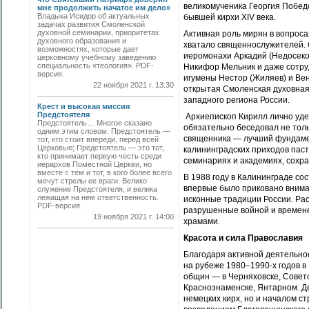
великомученика Георгия Побед
мне продолжить начатое им дело»
Владыка Исидор об актуальных
бывшей кирхи XIV века.
задачах развития Смоленской
духовной семинарии, приоритетах
Активная роль мирян в вопроса
духовного образования и
хватало священнослужителей. 
возможностях, которые дает
иеромонахи Аркадий (Недосеко
церковному учебному заведению
специальность «теология». PDF-
Никифор Мельник и даже сотр
версия.
игумены Нестор (Жиляев) и Вен
22 ноября 2021 г. 13:30
открытая Смоленская духовная
западного региона России.
Крест и высокая миссия
Предстоятеля
Архиепископ Кирилл лично уде
Предстоятель… Многое сказано
обязательно беседовал не толь
одним этим словом. Предстоятель —
священника — лучший фундаме
тот, кто стоит впереди, перед всей
Церковью; Предстоятель — это тот,
калининградских приходов пас
кто принимает первую честь среди
семинариях и академиях, сохра
иерархов Поместной Церкви, но
вместе с тем и тот, в кого более всего
В 1988 году в Калининграде со
мечут стрелы ее враги. Велико
впервые было приковано внима
служение Предстоятеля, и велика
лежащая на нем ответственность.
исконные традиции России. Ра
PDF-версия.
разрушенные войной и времене
19 ноября 2021 г. 14:00
храмами.
Красота и сила Православия
Благодаря активной деятельнос
на рубеже 1980–1990-х годов в
общин — в Черняховске, Советс
Краснознаменске, Янтарном. Д
немецких кирх, но и началом с