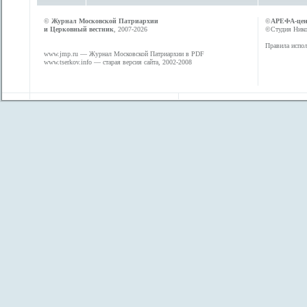
©
Журнал Московской Патриархии
©
АРЕФА-це
и Церковный вестник
, 2007-2026
©Студия Никол
Правила испол
www.jmp.ru
— Журнал Московской Патриархии в PDF
www.tserkov.info
— старая версия сайта, 2002-2008