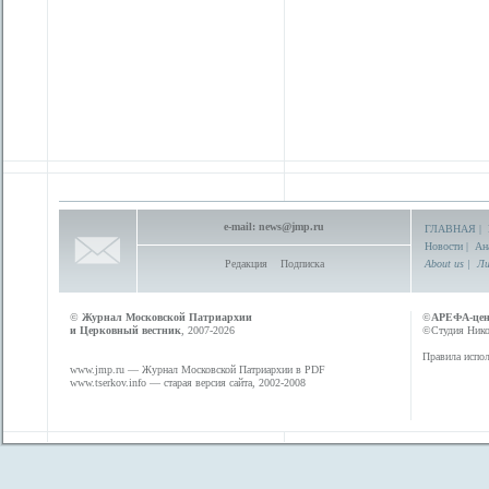
e-mail:
news@jmp.ru
ГЛАВНАЯ
|
Новости
|
Ан
Редакция
Подписка
About us
|
Ли
©
Журнал Московской Патриархии
©
АРЕФА-це
и Церковный вестник
, 2007-2026
©Студия Никол
Правила испол
www.jmp.ru
— Журнал Московской Патриархии в PDF
www.tserkov.info
— старая версия сайта, 2002-2008