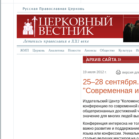
ЖМП
Церковь
Аналитика
Новости
Анонсы
Общество
Культура
И
19 июля 2012 г.
версия дл
25–28 сентября
"Современная и
Издательский Центр "Коломенс
конференцию по современной и
общепризнанных достижений чел
значение для многих людей вы
Конференция интересна не тольк
важно развитие и поддержание
языка или конфессии. Уникальн
столько ведущих мастеров на о