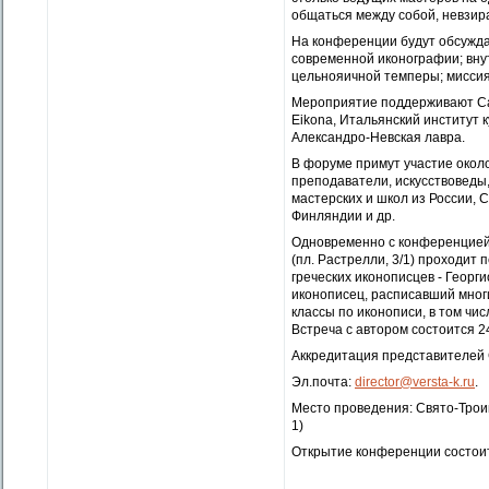
общаться между собой, невзир
На конференции будут обсужда
современной иконографии; вну
цельнояичной темперы; миссия
Мероприятие поддерживают Са
Eikona, Итальянский институт 
Александро-Невская лавра.
В форуме примут участие около
преподаватели, искусствоведы
мастерских и школ из России, 
Финляндии и др.
Одновременно с конференцией, 
(пл. Растрелли, 3/1) проходит
греческих иконописцев - Георг
иконописец, расписавший мног
классы по иконописи, в том чи
Встреча с автором состоится 2
Аккредитация представителей С
Эл.почта:
director@versta-k.ru
.
Место проведения: Свято-Троиц
1)
Открытие конференции состоитс