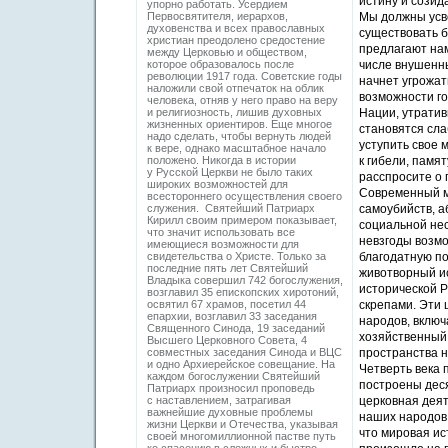
истину и созид
упорно работать. Усердием
Первосвятителя, иерархов,
Мы должны усво
духовенства и всех православных
существовать б
христиан преодолено средостение
предлагают нам
между Церковью и обществом,
которое образовалось после
числе внушенны
революции 1917 года. Советские годы
начнет угрожат
наложили свой отпечаток на облик
возможности го
человека, отняв у него право на веру
и религиозность, лишив духовных
Нации, утратив
жизненных ориентиров. Еще многое
становятся сла
надо сделать, чтобы вернуть людей
уступить свое 
к вере, однако масштабное начало
положено. Никогда в истории
к гибели, памя
у Русской Церкви не было таких
расспросите о п
широких возможностей для
Современный ми
всестороннего осуществления своего
служения. Святейший Патриарх
самоубийств, 
Кирилл своим примером показывает,
социальной не
что значит использовать все
невзгоды возмо
имеющиеся возможности для
свидетельства о Христе. Только за
благодатную п
последние пять лет Святейший
животворный и
Владыка совершил 742 богослужения,
исторической Р
возглавил 35 епископских хиротоний,
освятил 67 храмов, посетил 44
скрепами. Эти 
епархии, возглавил 33 заседания
народов, включ
Священного Синода, 19 заседаний
хозяйственный 
Высшего Церковного Совета, 4
совместных заседания Синода и ВЦС
пространства н
и одно Архиерейское совещание. На
Четверть века 
каждом богослужении Святейший
построены деся
Патриарх произносил проповедь
с наставлением, затрагивая
церковная дея
важнейшие духовные проблемы
наших народов,
жизни Церкви и Отечества, указывая
что мировая ис
своей многомиллионной пастве путь