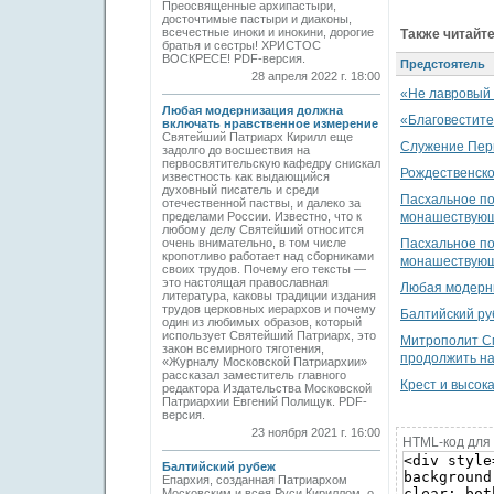
Преосвященные архипастыри,
досточтимые пастыри и диаконы,
всечестные иноки и инокини, дорогие
Также читайте
братья и сестры! ХРИСТОС
ВОСКРЕСЕ! PDF-версия.
Предстоятель
28 апреля 2022 г. 18:00
«Не лавровый 
Любая модернизация должна
«Благовестите
включать нравственное измерение
Святейший Патриарх Кирилл еще
Служение Перв
задолго до восшествия на
первосвятительскую кафедру снискал
Рождественско
известность как выдающийся
духовный писатель и среди
Пасхальное по
отечественной паствы, и далеко за
пределами России. Известно, что к
монашествующ
любому делу Святейший относится
очень внимательно, в том числе
Пасхальное по
кропотливо работает над сборниками
монашествующ
своих трудов. Почему его тексты —
это настоящая православная
Любая модерн
литература, каковы традиции издания
трудов церковных иерархов и почему
Балтийский р
один из любимых образов, который
использует Святейший Патриарх, это
Митрополит См
закон всемирного тяготения,
продолжить на
«Журналу Московской Патриархии»
рассказал заместитель главного
Крест и высок
редактора Издательства Московской
Патриархии Евгений Полищук. PDF-
версия.
23 ноября 2021 г. 16:00
HTML-код для 
Балтийский рубеж
Епархия, созданная Патриархом
Московским и всея Руси Кириллом, о