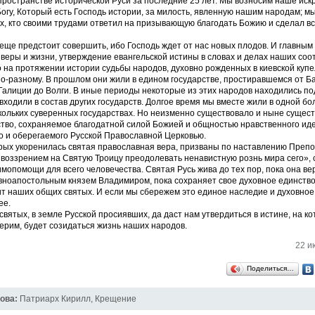
ространстве исторической Руси за последние 25 лет. Мы возносим наше иск
огу, Который есть Господь истории, за милость, явленную нашим народам; м
х, кто своими трудами ответил на призывающую благодать Божию и сделал вс
еще предстоит совершить, ибо Господь ждет от нас новых плодов. И главным
 веры и жизни, утверждение евангельской истины в словах и делах наших соо
 на протяжении истории судьбы народов, духовно рожденных в киевской купе
о-разному. В прошлом они жили в едином государстве, простиравшемся от Б
 Галиции до Волги. В иные периоды некоторые из этих народов находились п
входили в состав других государств. Долгое время мы вместе жили в одной бо
кольких суверенных государствах. Но неизменно существовало и ныне сущес
тво, сохраняемое благодатной силой Божией и общностью нравственного ид
о и оберегаемого Русской Православной Церковью.
рых укоренилась святая православная вера, призваны по наставлению Преп
воззрением на Святую Троицу преодолевать ненавистную рознь мира сего»,
имопомощи для всего человечества. Святая Русь жива до тех пор, пока она ве
ноапостольным князем Владимиром, пока сохраняет свое духовное единство,
т наших общих святых. И если мы сбережем это единое наследие и духовное
ее.
святых, в земле Русской просиявших, да даст нам утвердиться в истине, на ко
верим, будет созидаться жизнь наших народов.
22 и
Поделиться…
ова:
Патриарх Кирилл
,
Крещение