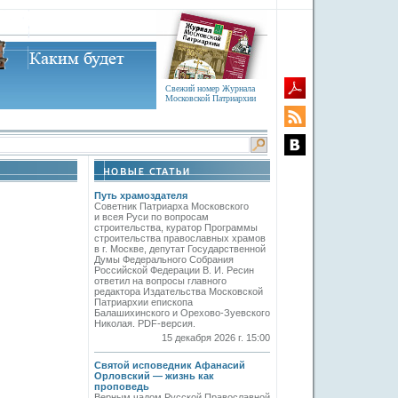
Свежий номер Журнала
Московской Патриархии
Путь храмоздателя
Советник Патриарха Московского
и всея Руси по вопросам
строительства, куратор Программы
строительства православных храмов
в г. Москве, депутат Государственной
Думы Федерального Собрания
Российской Федерации В. И. Ресин
ответил на вопросы главного
редактора Издательства Московской
Патриархии епископа
Балашихинского и Орехово-Зуевского
Николая. PDF-версия.
15 декабря 2026 г. 15:00
Святой исповедник Афанасий
Орловский — жизнь как
проповедь
Верным чадом Русской Православной