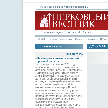
ЖМП
Церковь
Аналитика
Новости
Анонсы
Общес
Предстоятель
«Не лавровый венок, а колючий
терновый венец»
Четырнадцатого марта 2026 года
исполняется пятьдесят лет со дня
архиерейской хиротонии Святейшего
Патриарха Кирилла. Это не просто
личный юбилей, но высокозначимая
дата для всей Церковной Полноты —
потому что архиерейская хиротония
есть момент принятия особой
ответственности за народ Божий
и свидетельство верности Церкви
апостольскому преемству. Само
призвание будущего Первосвятителя
к епископскому служению было
оформлено определением
Священного Синода в начале марта
1976 года; накануне хиротонии