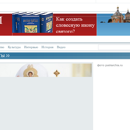
тво
Культура
Интервью
История
Видео
фото patriarchia.ru