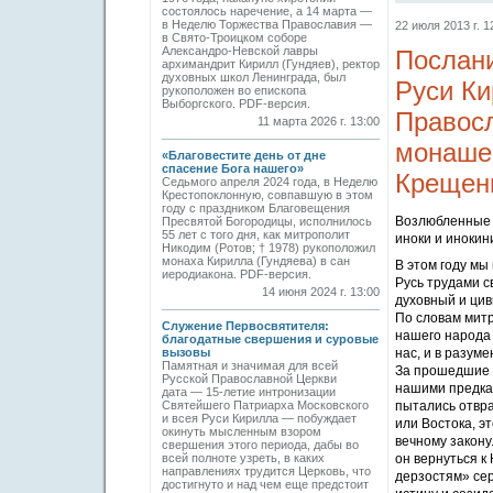
состоялось наречение, а 14 марта —
в Неделю Торжества Православия —
22 июля 2013 г. 1
в Свято-Троицком соборе
Александро-Невской лавры
Послани
архимандрит Кирилл (Гундяев), ректор
духовных школ Ленинграда, был
Руси Ки
рукоположен во епископа
Выборгского. PDF-версия.
Правосл
11 марта 2026 г. 13:00
монашес
«Благовестите день от дне
спасение Бога нашего»
Крещен
Седьмого апреля 2024 года, в Неделю
Крестопоклонную, совпавшую в этом
году с праздником Благовещения
Возлюбленные 
Пресвятой Богородицы, исполнилось
55 лет с того дня, как митрополит
иноки и инокин
Никодим (Ротов; † 1978) рукоположил
монаха Кирилла (Гундяева) в сан
В этом году мы
иеродиакона. PDF-версия.
Русь трудами с
14 июня 2024 г. 13:00
духовный и ци
По словам митр
Служение Первосвятителя:
нашего народа 
благодатные свершения и суровые
вызовы
нас, и в разум
Памятная и значимая для всей
За прошедшие 1
Русской Православной Церкви
нашими предкам
дата — 15-летие интронизации
Святейшего Патриарха Московского
пытались отвра
и всея Руси Кирилла — побуждает
или Востока, э
окинуть мысленным взором
вечному закону
свершения этого периода, дабы во
всей полноте узреть, в каких
он вернуться к
направлениях трудится Церковь, что
дерзостям» сер
достигнуто и над чем еще предстоит