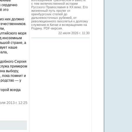
реннее
воплощением трагической и вместе
с тем величественной истории
ы сердечно
Русского Православия в XX веке. Его
ё это
жизненный путь пролег от
оренбургских степей до
дальневосточных рубежей, от
 из них должно
революционного лихолетья к долгому
течественников.
служению в Китае и возвращению на
ли,
Родину. PDF-версия.
алтийского моря
22 июля 2026 г. 11:30
од иноземным
льшой стране, а
твует наше
еала,
одобного Сергия
 служа примером
рна выбору,
 пока помнит и
 родство — у
торой всегда
юля 2013 г. 12:25