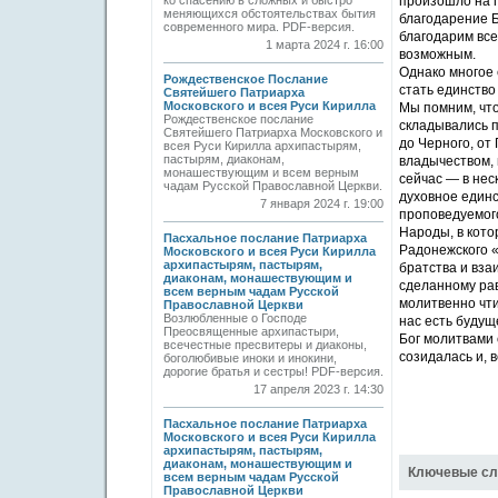
ко спасению в сложных и быстро
произошло на п
меняющихся обстоятельствах бытия
благодарение Б
современного мира. PDF-версия.
благодарим все
1 марта 2024 г. 16:00
возможным.
Однако многое 
Рождественское Послание
стать единство
Святейшего Патриарха
Московского и всея Руси Кирилла
Мы помним, что
Рождественское послание
складывались п
Святейшего Патриарха Московского и
до Черного, от
всея Руси Кирилла архипастырям,
пастырям, диаконам,
владычеством, 
монашествующим и всем верным
сейчас — в нес
чадам Русской Православной Церкви.
духовное единс
7 января 2024 г. 19:00
проповедуемог
Народы, в кото
Пасхальное послание Патриарха
Радонежского «
Московского и всея Руси Кирилла
архипастырям, пастырям,
братства и вза
диаконам, монашествующим и
сделанному рав
всем верным чадам Русской
молитвенно чти
Православной Церкви
Возлюбленные о Господе
нас есть будущ
Преосвященные архипастыри,
Бог молитвами 
всечестные пресвитеры и диаконы,
созидалась и, 
боголюбивые иноки и инокини,
дорогие братья и сестры! PDF-версия.
17 апреля 2023 г. 14:30
Пасхальное послание Патриарха
Московского и всея Руси Кирилла
архипастырям, пастырям,
диаконам, монашествующим и
Ключевые сл
всем верным чадам Русской
Православной Церкви