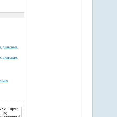
, диаконам,
, диаконам,
л мне