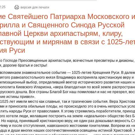
2:25
версия для печати
е Святейшего Патриарха Московского и
рилла и Священного Синода Русской
авной Церкви архипастырям, клиру,
твующим и мирянам в связи с 1025-ле
ия Руси
о Господе Преосвященные архипастыри, всечестные пресвитеры и диаконы,
и, дорогие братья и сестры!
 вспоминаем знаменательное событие — 1025-летие Крещения Руси. В далек
вятого равноапостольного князя Владимира восприняла христианскую веру и к
вилизационный выбор, определивший вектор исторического развития наших н
ополита Киевского Илариона, «вера благодатная по всей земле распростран
русского дошла. Все страны Благой Бог наш помиловал и нас не презрел, вос
ение истины привел».
025 лет имели место как славные, так и трагические события. Вера Христов
и и приносила обильные плоды, но происходило это в очень непростых усло
тить народы Руси от православия. К этому стремились поработители, прихо
того хотели люди, желавшие построить на земле «идеальное» общество без Бо
. Но народ, принявший христианскую веру, не один раз доказывал верность С
 Нему и после отступления, навязанного жестокими гонителями. Вопреки их
дца и души многих наших соотечественников освящены истиной Христовой. 