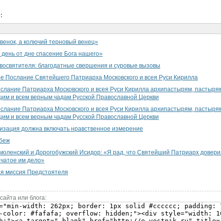
:
венок, а колючий терновый венец»
 день от дне спасение Бога нашего»
освятителя: благодатные свершения и суровые вызовы
е Послание Святейшего Патриарха Московского и всея Руси Кирилла
слание Патриарха Московского и всея Руси Кирилла архипастырям, пастырям
им и всем верным чадам Русской Православной Церкви
слание Патриарха Московского и всея Руси Кирилла архипастырям, пастырям
им и всем верным чадам Русской Православной Церкви
изация должна включать нравственное измерение
убеж
оленский и Дорогобужский Исидор: «Я рад, что Святейший Патриарх довери
чатое им дело»
ая миссия Предстоятеля
сайта или блога: