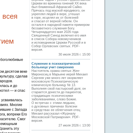
Церкви во времена гонений XX века
был блаженный Афанасий Сайко.
Прячась под маской юродивого, он
 всея
укреплял людей в вере, утешал
в горе, исцелял их от болезней
и спасал от верной гибели. Он
остался в народной памяти примером
беззаветного служения Богу.
Четырнадцатого мая 2026 года
Священный Синод включил его имя
тием
в список Собора новомучеников
и исповедников Церкви Русской и в
Собор Орловских святых. PDF-
версия.
30 июля 2026 г. 15:00
 боголюбивые
Служение в психиатрической
больнице учит смирению
Настоятель храма святых Жен-
ом десятом веке
Мироносиц в Марьине иерей Михаил
ультуру, сделав
Сергеев уже много лет окормляет
ародов.
московскую Психиатрическую
клиническую больницу № 13.
илась и до
Выполняя свой пастырский долг, он
хотел — и спас
старается донести до пациентов,
страдающих психическими
заболеваниями, слово Божие.
а усваивалась
О встречах с этими людьми,
виях. Многие
о духовных причинах болезни
дившие с Запада
и средствах ее облегчения отец
Михаил рассказал «Журналу
га, вопреки Его
Московской Патриархии». PDF-
пасителю. Смог
версия.
 «немощным
27 июля 2026 г. 13:00
Хранить эту