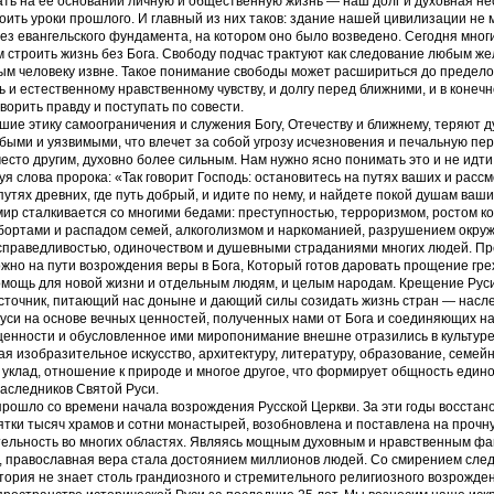
ать на ее основании личную и общественную жизнь — наш долг и духовная н
ить уроки прошлого. И главный из них таков: здание нашей цивилизации не 
ез евангельского фундамента, на котором оно было возведено. Сегодня мног
 строить жизнь без Бога. Свободу подчас трактуют как следование любым же
м человеку извне. Такое понимание свободы может расшириться до пределов
ь и естественному нравственному чувству, и долгу перед ближними, и в конеч
ворить правду и поступать по совести.
шие этику самоограничения и служения Богу, Отечеству и ближнему, теряют д
быми и уязвимыми, что влечет за собой угрозу исчезновения и печальную пе
место другим, духовно более сильным. Нам нужно ясно понимать это и не идт
туя слова пророка: «Так говорит Господь: остановитесь на путях ваших и рассм
утях древних, где путь добрый, и идите по нему, и найдете покой душам вашим
р сталкивается со многими бедами: преступностью, терроризмом, ростом к
абортами и распадом семей, алкоголизмом и наркоманией, разрушением окр
справедливостью, одиночеством и душевными страданиями многих людей. Пр
жно на пути возрождения веры в Бога, Который готов даровать прощение гре
омощь для новой жизни и отдельным людям, и целым народам. Крещение Рус
сточник, питающий нас доныне и дающий силы созидать жизнь стран — насл
уси на основе вечных ценностей, полученных нами от Бога и соединяющих н
ценности и обусловленное ими миропонимание внешне отразились в культур
ая изобразительное искусство, архитектуру, литературу, образование, семей
уклад, отношение к природе и многое другое, что формирует общность едино
аследников Святой Руси.
прошло со времени начала возрождения Русской Церкви. За эти годы восстан
тки тысяч храмов и сотни монастырей, возобновлена и поставлена на прочн
тельность во многих областях. Являясь мощным духовным и нравственным ф
 православная вера стала достоянием миллионов людей. Со смирением след
тория не знает столь грандиозного и стремительного религиозного возрожден