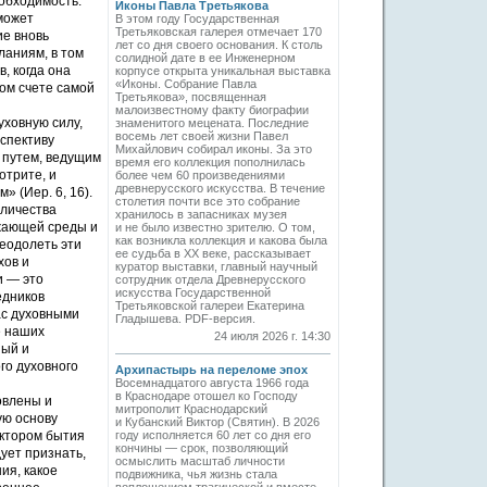
еобходимость.
Иконы Павла Третьякова
может
В этом году Государственная
Третьяковская галерея отмечает 170
ие вновь
лет со дня своего основания. К столь
ланиям, в том
солидной дате в ее Инженерном
, когда она
корпусе открыта уникальная выставка
«Иконы. Собрание Павла
ном счете самой
Третьякова», посвященная
малоизвестному факту биографии
уховную силу,
знаменитого мецената. Последние
восемь лет своей жизни Павел
рспективу
Михайлович собирал иконы. За это
и путем, ведущим
время его коллекция пополнилась
отрите, и
более чем 60 произведениями
древнерусского искусства. В течение
» (Иер. 6, 16).
столетия почти все это собрание
оличества
хранилось в запасниках музея
ужающей среды и
и не было известно зрителю. О том,
как возникла коллекция и какова была
еодолеть эти
ее судьба в ХХ веке, рассказывает
хов и
куратор выставки, главный научный
и — это
сотрудник отдела Древнерусского
искусства Государственной
едников
Третьяковской галереи Екатерина
ас духовными
Гладышева. PDF-версия.
е наших
24 июля 2026 г. 14:30
ный и
го духовного
Архипастырь на переломе эпох
Восемнадцатого августа 1966 года
в Краснодаре отошел ко Господу
овлены и
митрополит Краснодарский
ую основу
и Кубанский Виктор (Святин). В 2026
актором бытия
году исполняется 60 лет со дня его
кончины — срок, позволяющий
ует признать,
осмыслить масштаб личности
ия, какое
подвижника, чья жизнь стала