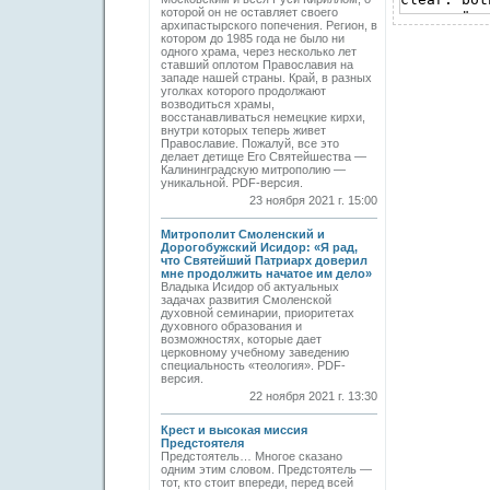
которой он не оставляет своего
архипастырского попечения. Регион, в
котором до 1985 года не было ни
одного храма, через несколько лет
ставший оплотом Православия на
западе нашей страны. Край, в разных
уголках которого продолжают
возводиться храмы,
восстанавливаться немецкие кирхи,
внутри которых теперь живет
Православие. Пожалуй, все это
делает детище Его Святейшества —
Калининградскую митрополию —
уникальной. PDF-версия.
23 ноября 2021 г. 15:00
Митрополит Смоленский и
Дорогобужский Исидор: «Я рад,
что Святейший Патриарх доверил
мне продолжить начатое им дело»
Владыка Исидор об актуальных
задачах развития Смоленской
духовной семинарии, приоритетах
духовного образования и
возможностях, которые дает
церковному учебному заведению
специальность «теология». PDF-
версия.
22 ноября 2021 г. 13:30
Крест и высокая миссия
Предстоятеля
Предстоятель… Многое сказано
одним этим словом. Предстоятель —
тот, кто стоит впереди, перед всей