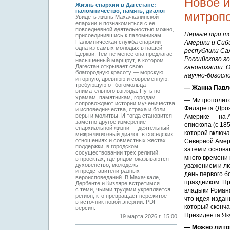
Новое и
Жизнь епархии в Дагестане:
паломничество, память, диалог
митропо
Увидеть жизнь Махачкалинской
епархии и познакомиться с ее
повседневной деятельностью можно,
Первые три то
присоединившись к паломникам.
Паломническая служба епархии —
Америки и Сиб
одна из самых молодых в нашей
республики Сах
Церкви. Тем не менее она предлагает
Российского го
насыщенный маршрут, в котором
Дагестан открывает свою
канонизации. 
благородную красоту — морскую
научно-богосл
и горную, древнюю и современную,
требующую от богомольца
— Жанна Павло
внимательного взгляда. Путь по
храмам, памятникам, городам
— Митрополитом
сопровождают истории мученичества
Филарета (Дроз
и исповедничества, страха и боли,
веры и молитвы. И тогда становится
Америке — на А
заметно другое измерение
епископа (с 18
епархиальной жизни — деятельный
которой включа
межрелигиозный диалог: в соседских
отношениях и совместных жестах
Северной Амери
поддержки, в городском
затем и основа
сосуществовании трех религий,
много времени 
в проектах, где рядом оказываются
духовенство, молодежь
уважением и лю
и представители разных
день первого б
вероисповеданий. В Махачкале,
праздником. П
Дербенте и Кизляре встретимся
с теми, чьими трудами укрепляется
владыки Романа
регион, кто превращает пережитое
что идея издан
в источник новой энергии. PDF-
который сконча
версия.
Президента Яку
19 марта 2026 г. 15:00
— Можно ли го