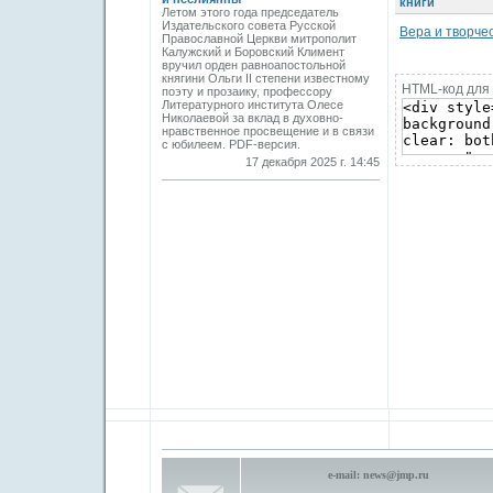
книги
Летом этого года председатель
Издательского совета Русской
Вера и творче
Православной Церкви митрополит
Калужский и Боровский Климент
вручил орден равноапостольной
княгини Ольги II степени известному
HTML-код для 
поэту и прозаику, профессору
Литературного института Олесе
Николаевой за вклад в духовно-
нравственное просвещение и в связи
с юбилеем. PDF-версия.
17 декабря 2025 г. 14:45
e-mail:
news@jmp.ru