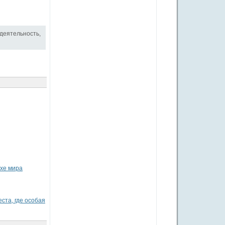
 деятельность
,
ухе мира
ста, где особая