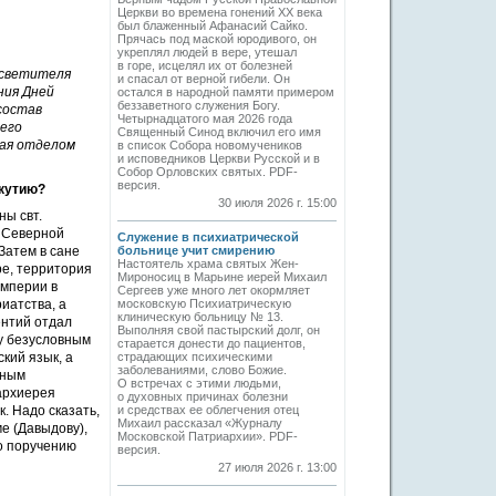
Церкви во времена гонений XX века
был блаженный Афанасий Сайко.
Прячась под маской юродивого, он
укреплял людей в вере, утешал
в горе, исцелял их от болезней
осветителя
и спасал от верной гибели. Он
ния Дней
остался в народной памяти примером
беззаветного служения Богу.
 состав
Четырнадцатого мая 2026 года
 его
Священный Синод включил его имя
щая отделом
в список Собора новомучеников
и исповедников Церкви Русской и в
Собор Орловских святых. PDF-
версия.
Якутию?
30 июля 2026 г. 15:00
ны свт.
в Северной
Служение в психиатрической
Затем в сане
больнице учит смирению
Настоятель храма святых Жен-
ре, территория
Мироносиц в Марьине иерей Михаил
империи в
Сергеев уже много лет окормляет
иатства, а
московскую Психиатрическую
клиническую больницу № 13.
ентий отдал
Выполняя свой пастырский долг, он
му безусловным
старается донести до пациентов,
кий язык, а
страдающих психическими
заболеваниями, слово Божие.
ьным
О встречах с этими людьми,
архиерея
о духовных причинах болезни
. Надо сказать,
и средствах ее облегчения отец
Михаил рассказал «Журналу
е (Давыдову),
Московской Патриархии». PDF-
по поручению
версия.
27 июля 2026 г. 13:00