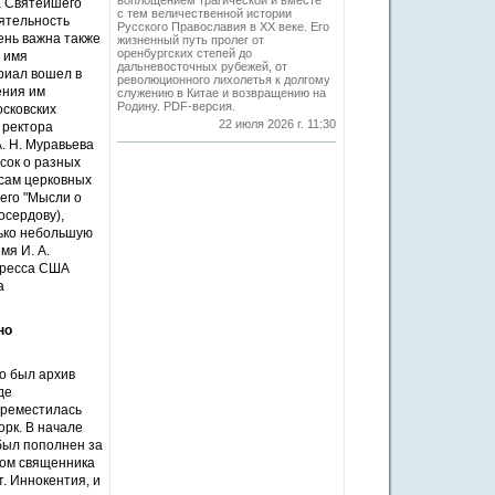
воплощением трагической и вместе
а Святейшего
с тем величественной истории
ятельность
Русского Православия в XX веке. Его
ень важна также
жизненный путь пролег от
оренбургских степей до
е имя
дальневосточных рубежей, от
риал вошел в
революционного лихолетья к долгому
ения им
служению в Китае и возвращению на
Родину. PDF-версия.
осковских
22 июля 2026 г. 11:30
 ректора
. Н. Муравьева
сок о разных
сам церковных
его "Мысли о
осердову),
лько небольшую
мя И. А.
гресса США
а
но
о был архив
де
переместилась
рк. В начале
 был пополнен за
уком священника
. Иннокентия, и