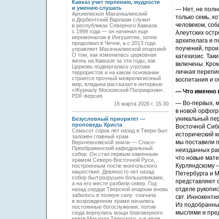
Кавказ учит терпению, мудрости
и умению слушать
— Нет, не полн
Архиепископ Махачкалинский
только семь, х
и Дербентский Варлаам служит
человеком, соб
в республиках Северного Кавказа
с 1999 года — он начинал еще
Алеутских остр
иеромонахом в Ингушетии, затем
архипелага и п
продолжал в Чечне, а с 2013 года
поучений, прои
управляет Махачкалинской епархией.
О том, как изменилась церковная
катехизис. Так
жизнь на Кавказе за эти годы, как
включены. Кром
Церковь подвергалась угрозам
личная перепис
террористов и на каком основании
строится прочный межрелигиозный
воспитания и о
мир, владыка рассказал в интервью
«Журналу Московской Патриархии».
— Что именно 
PDF-версия.
— Во-первых, м
16 марта 2026 г. 15:30
в новой орфогр
уникальный пе
Безусловный приоритет —
проповедь Христа
Восточной Сиби
Семьсот сорок лет назад в Твери был
исторический к
заложен главный храм
мы поставили п
Верхневолжской земли — Спасо-
Преображенский кафедральный
неизданных ран
собор. Он стал первым каменным
что новые мат
храмом Северо-Восточной Руси,
Курляндскому —
построенным после монгольского
нашествия. Девяносто лет назад
Петербурга и М
собор был разрушен большевиками,
представляют о
а на его месте разбили сквер. Год
отделе рукопис
назад сердце Тверской епархии вновь
забилось в полную силу: сначала
свт. Иннокентия
в возрожденном храме начались
Из подобранных
постоянные богослужения, потом
мыслями и пред
сюда вернулись мощи благоверного
князя Михаила Тверского, а в июле