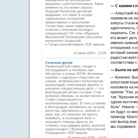
направлена на просвещение
крещеных соотечественников. Какое
— С какими сл
влияние на это может оказать
будущая Казанская духовная
— Алеутский яз
академия, что лежит в основе
перевели на ла
гармоничных отношений
православных и мусульман
алеуты стали в
Татарстана, какие характерные
идентичность. 
отличия у поколения молодых
перенять. Свт.
священников? Об этом «Журналу
Московской Патриархии» рассказал
кто может дать
митрополит Казанский
именно нужный 
и Татарстанский Кирилл. PDF-версия.
отношения, к с
который занима
13 июня 2025 г. 13:00
радостью взял 
соответствии с
Сильные духом
Привычный вой сирен, сводки о
— Были ли заб
пострадавших и погибших при
обстрелах и атаках БПЛА. Бетонные
— Конечно. Был
коробки с надписью «Укрытие» на
улицах, активный рост волонтерских
алеутском язык
организаций, помогающих фронту, и
наложила на ни
внезапно повзрослевшие дети — это
припев: "Уая, 
Белгородский регион сегодня. Став
рубежом обороны, он мужественно и
так: "Красная я
стойко сопротивляется
одною косточко
коллективному врагу. В этих условиях
боль". Нашла —
в белгородцах проявились их лучшие
качества: жертвенность, любовь и
не будут со мн
вера. Как это помогает не просто
природу. Красо
выживать, а полноценно жить и
нас выход еще 
оказывать помощь фронту, не
сгибаясь под ударами врага, выяснял
мы справимся.
корреспондент «Журнала Московской
Патриархии». PDF-версия.
28 февраля 2025 г. 14:00