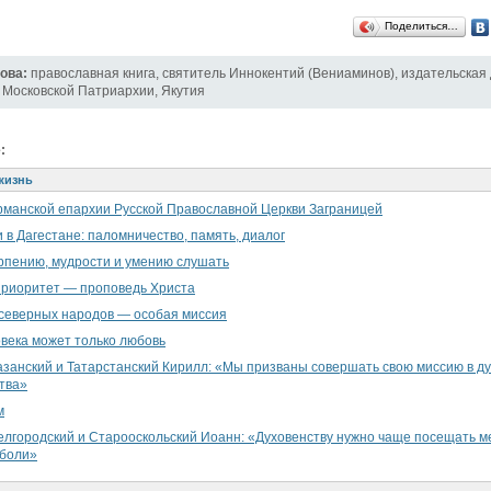
Поделиться…
ова:
православная книга
,
святитель Иннокентий (Вениаминов)
,
издательская
 Московской Патриархии
,
Якутия
:
жизнь
рманской епархии Русской Православной Церкви Заграницей
 в Дагестане: паломничество, память, диалог
ерпению, мудрости и умению слушать
приоритет — проповедь Христа
северных народов — особая миссия
века может только любовь
занский и Татарстанский Кирилл: «Мы призваны совершать свою миссию в д
тва»
м
лгородский и Старооскольский Иоанн: «Духовенству нужно чаще посещать ме
 боли»