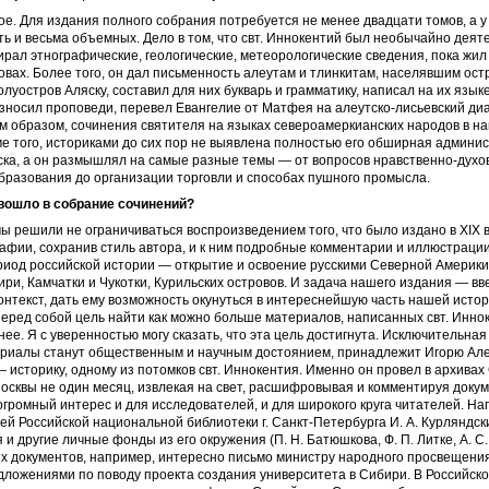
ое. Для издания полного собрания потребуется не менее двадцати томов, а у
оть и весьма объемных. Дело в том, что свт. Иннокентий был необычайно дея
ирал этнографические, геологические, метеорологические сведения, пока жил
овах. Более того, он дал письменность алеутам и тлинкитам, населявшим ост
олуостров Аляску, составил для них букварь и грамматику, написал на их язык
зносил проповеди, перевел Евангелие от Матфея на алеутско-лисьевский диа
им образом, сочинения святителя на языках североамеркианских народов в н
е того, историками до сих пор не выявлена полностью его обширная админи
ка, а он размышлял на самые разные темы — от вопросов нравственно-духо
бразования до организации торговли и способах пушного промысла.
вошло в собрание сочинений?
ы решили не ограничиваться воспроизведением того, что было издано в XIX в.
афии, сохранив стиль автора, и к ним подробные комментарии и иллюстрации
риод российской истории — открытие и освоение русскими Северной Америки
ри, Камчатки и Чукотки, Курильских островов. И задача нашего издания — вв
онтекст, дать ему возможность окунуться в интереснейшую часть нашей истор
еред собой цель найти как можно больше материалов, написанных свт. Инно
ее. Я с уверенностью могу сказать, что эта цель достигнута. Исключительная 
ериалы станут общественным и научным достоянием, принадлежит Игорю Ал
 историку, одному из потомков свт. Иннокентия. Именно он провел в архивах
осквы не один месяц, извлекая на свет, расшифровывая и комментируя доку
громный интерес и для исследователей, и для широкого круга читателей. На
ей Российской национальной библиотеки г. Санкт-Петербурга И. А. Курляндс
 и другие личные фонды из его окружения (П. Н. Батюшкова, Ф. П. Литке, А. С.
 документов, например, интересно письмо министру народного просвещения 
ложениями по поводу проекта создания университета в Сибири. В Российск