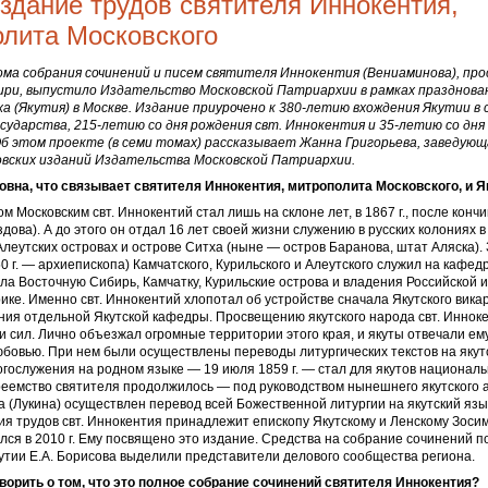
здание трудов святителя Иннокентия,
лита Московского
ма собрания сочинений и писем святителя Иннокентия (Вениаминова), пр
ири, выпустило Издательство Московской Патриархии в рамках празднова
а (Якутия) в Москве. Издание приурочено к 380‑летию вхождения Якутии в
сударства, 215‑летию со дня рождения свт. Иннокентия и 35‑летию со дня
Об этом проекте (в семи томах) рассказывает Жанна Григорьева, заведую
овских изданий Издательства Московской Патриархии.
вна, что связывает святителя Иннокентия, митрополита Московского, и 
 Московским свт. Иннокентий стал лишь на склоне лет, в 1867 г., после кончи
дова). А до этого он отдал 16 лет своей жизни служению в русских колониях 
леутских островах и острове Ситха (ныне — остров Баранова, штат Аляска). 
50 г. — архиепископа) Камчатского, Курильского и Алеутского служил на кафед
ла Восточную Сибирь, Камчатку, Курильские острова и владения Российской 
ке. Именно свт. Иннокентий хлопотал об устройстве сначала Якутского викар
ния отдельной Якутской кафедры. Просвещению якутского народа свт. Иннок
и сил. Лично объезжал огромные территории этого края, и якуты отвечали е
бовью. При нем были осуществлены переводы литургических текстов на якутс
огослужения на родном языке — 19 июля 1859 г. — стал для якутов национал
реемство святителя продолжилось — под руководством нынешнего якутского 
 (Лукина) осуществлен перевод всей Божественной литургии на якутский язык
ия трудов свт. Иннокентия принадлежит епископу Якутскому и Ленскому Зосим
лся в 2010 г. Ему посвящено это издание. Средства на собрание сочинений 
тии Е.А. Борисова выделили представители делового сообщества региона.
ворить о том, что это полное собрание сочинений святителя Иннокентия?