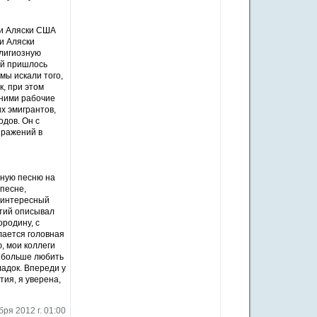
жи Аляски США
и Аляски
елигиозную
ей пришлось
мы искали того,
к, при этом
 ними рабочие
х эмигрантов,
дов. Он с
ыражений в
нную песню на
 песне,
й интересный
нтий описывал
ородину, с
лается головная
, мои коллеги
и больше любить
ладок. Впереди у
ия, я уверена,
бря 2012 г. 01:00