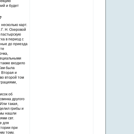
лекцию
ий и будет
?
 несколько карт.
Г. Н. Озеровой
и пастырскую
ха в период с
енные до приезда
ите
очка,
Специальными
 также входило
Там была
 Вторая и
во второй том
трациями,
исок об
свинка другого
 Или такая,
делил грибы и
о мы нашли
ями свт.
е для
атории при
му тому.