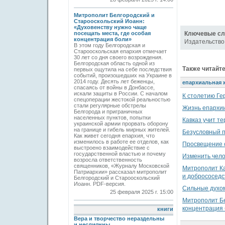
Митрополит Белгородский и
Старооскольский Иоанн:
«Духовенству нужно чаще
Ключевые сл
посещать места, где особая
концентрация боли»
Издательство
В этом году Белгородская и
Старооскольская епархия отмечает
30 лет со дня своего возрождения.
Белгородская область одной из
Также читайте
первых ощутила на себе последствия
событий, произошедших на Украине в
2014 году. Десять лет беженцы,
епархиальная 
спасаясь от войны в Донбассе,
искали защиты в России. С началом
К столетию Ге
спецоперации жестокой реальностью
стали регулярные обстрелы
Жизнь епархии
Белгорода и приграничных
населенных пунктов, попытки
Кавказ учит т
украинской армии прорвать оборону
на границе и гибель мирных жителей.
Безусловный 
Как живет сегодня епархия, что
изменилось в работе ее отделов, как
Просвещение 
выстроено взаимодействие с
государственной властью и почему
Изменить чело
возросла ответственность
священников, «Журналу Московской
Митрополит Ка
Патриархии» рассказал митрополит
и добрососедс
Белгородский и Старооскольский
Иоанн. PDF-версия.
Сильные духо
25 февраля 2025 г. 15:00
Митрополит Бе
концентрация
книги
Вера и творчество нераздельны
и неслиянны