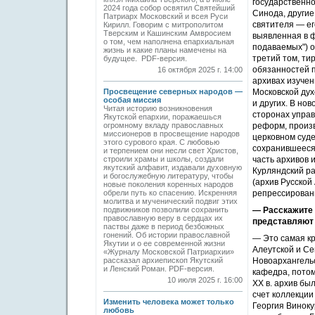
государственн
2024 года собор освятил Святейший
Синода, други
Патриарх Московский и всея Руси
святителя — ег
Кирилл. Говорим с митрополитом
Тверским и Кашинским Амвросием
выявленная в ф
о том, чем наполнена епархиальная
подаваемых") о
жизнь и какие планы намечены на
третий том, ти
будущее. PDF-версия.
обязанностей п
16 октября 2025 г. 14:00
архивах изучен
Московской дух
Просвещение северных народов —
особая миссия
и других. В но
Читая историю возникновения
сторонах упра
Якутской епархии, поражаешься
реформ, произ
огромному вкладу православных
миссионеров в просвещение народов
церковном суде
этого сурового края. С любовью
сохранившееся 
и терпением они несли свет Христов,
часть архивов 
строили храмы и школы, создали
якутский алфавит, издавали духовную
Курляндский р
и богослужебную литературу, чтобы
(архив Русской
новые поколения коренных народов
репрессирован
обрели путь ко спасению. Искренняя
молитва и мученический подвиг этих
— Расскажите 
подвижников позволили сохранить
православную веру в сердцах их
представляют 
паствы даже в период безбожных
гонений. Об истории православной
— Это самая кр
Якутии и о ее современной жизни
Алеутской и Се
«Журналу Московской Патриархии»
Новоархангельск
рассказал архиепископ Якутский
и Ленский Роман. PDF-версия.
кафедра, пото
10 июля 2025 г. 16:00
XX в. архив бы
счет коллекции
Изменить человека может только
Георгия Виноку
любовь