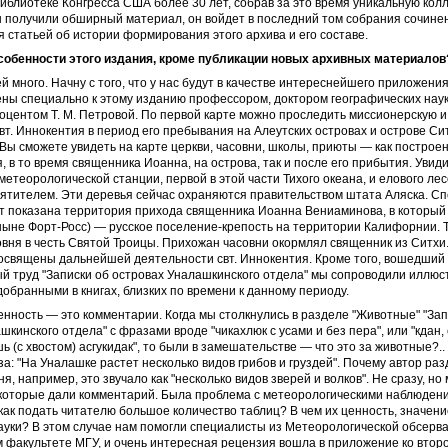
иблиотеке Конгресса США более 30 лет, собрав за это время уникальную кол
 получили обширный материал, он войдет в последний том собрания сочинен
 статьей об истории формирования этого архива и его составе.
собенности этого издания, кроме публикации новых архивных материалов
 много. Начну с того, что у нас будут в качестве интереснейшего приложения
ны специально к этому изданию профессором, доктором географических наук 
доцентом Т. М. Петровой. По первой карте можно проследить миссионерскую 
вт. Иннокентия в период его пребывания на Алеутских островах и острове Сит
. Вы сможете увидеть на карте церкви, часовни, школы, приюты — как постро
я, в то время священника Иоанна, на острова, так и после его прибытия. Увид
етеорологической станции, первой в этой части Тихого океана, и елового лес
вятителем. Эти деревья сейчас охраняются правительством штата Аляска. 
т показана территория прихода священника Иоанна Вениаминова, в который
ныне Форт-Росс) — русское поселение-крепость на территории Калифорнии. 
вня в честь Святой Троицы. Прихожан часовни окормлял священник из Ситхи.
освящены дальнейшей деятельности свт. Иннокентия. Кроме того, вошедший 
й труд "Записки об островах Уналашкинского отдела" мы сопроводили иллюс
обранными в книгах, близких по времени к данному периоду.
нность — это комментарии. Когда мы столкнулись в разделе "Животные" "Зап
шкинского отдела" с фразами вроде "чикахлюк с усами и без пера", или "кдан, 
ь (с хвостом) асгукидак", то были в замешательстве — что это за животные?..
а: "На Уналашке растет несколько видов грибов и груздей". Почему автор раз
я, например, это звучало как "несколько видов зверей и волков". Не сразу, н
которые дали комментарий. Была проблема с метеорологическими наблюдени
ак подать читателю большое количество таблиц? В чем их ценность, значени
уки? В этом случае нам помогли специалисты из Метеорологической обсерв
 факультете МГУ, и очень интересная рецензия вошла в приложение ко второ