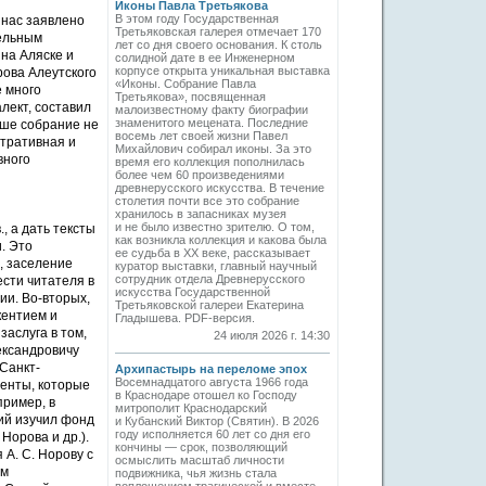
Иконы Павла Третьякова
В этом году Государственная
 нас заявлено
Третьяковская галерея отмечает 170
тельным
лет со дня своего основания. К столь
 на Аляске и
солидной дате в ее Инженерном
корпусе открыта уникальная выставка
рова Алеутского
«Иконы. Собрание Павла
е много
Третьякова», посвященная
лект, составил
малоизвестному факту биографии
знаменитого мецената. Последние
аше собрание не
восемь лет своей жизни Павел
стративная и
Михайлович собирал иконы. За это
вного
время его коллекция пополнилась
более чем 60 произведениями
древнерусского искусства. В течение
столетия почти все это собрание
хранилось в запасниках музея
и не было известно зрителю. О том,
, а дать тексты
как возникла коллекция и какова была
. Это
ее судьба в ХХ веке, рассказывает
, заселение
куратор выставки, главный научный
сотрудник отдела Древнерусского
ести читателя в
искусства Государственной
ии. Во-вторых,
Третьяковской галереи Екатерина
кентием и
Гладышева. PDF-версия.
заслуга в том,
24 июля 2026 г. 14:30
ександровичу
 Санкт-
Архипастырь на переломе эпох
Восемнадцатого августа 1966 года
менты, которые
в Краснодаре отошел ко Господу
пример, в
митрополит Краснодарский
кий изучил фонд
и Кубанский Виктор (Святин). В 2026
году исполняется 60 лет со дня его
 Норова и др.).
кончины — срок, позволяющий
А. С. Норову с
осмыслить масштаб личности
ом
подвижника, чья жизнь стала