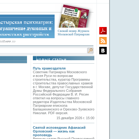
Свежий номер Журнала
Московской Патриархии
Путь храмоздателя
Советник Патриарха Московского
и всея Руси по вопросам
строительства, куратор Программы
строительства православных храмов
в г. Москве, депутат Государственной
Думы Федерального Собрания
Российской Федерации В. И. Ресин
ответил на вопросы главного
редактора Издательства Московской
Патриархии епископа
Балашихинского и Орехово-Зуевского
Николая. PDF-версия.
15 декабря 2026 г. 15:00
Святой исповедник Афанасий
Орловский — жизнь как
проповедь
Верным чадом Русской Православной