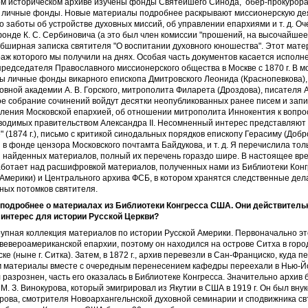
ом историческом архиве изучены фонды Святейшего Синода, обер-прокурор
е личные фонды. Новые материалы подробнее раскрывают миссионерскую де
о заботы об устройстве духовных миссий, об управлении епархиями и т. д. Оч
онде К. С. Сербиновича (а это был член комиссии "прошений, на высочайше
бширная записка святителя "О воспитании духовного юношества". Этот мате
раж которого мы получили на днях. Особая часть документов касается исполн
редседателя Православного миссионерского общества в Москве с 1870 г. В м
ы личные фонды викарного епископа Дмитровского Леонида (Краснопевкова),
овной академии А. В. Горского, митрополита Филарета (Дроздова), писателя А
вое собрание сочинений войдут десятки неопубликованных ранее писем и запи
вления Московской епархией, об отношении митрополита Иннокентия к вопро
водимых правительством Александра II. Несомненный интерес представляют 
" (1874 г.), письмо с критикой синодальных порядков епископу Герасиму (Добр
в фонде цензора Московского почтамта Байдукова, и т. д. Я перечислила то
и найденных материалов, полный их перечень гораздо шире. В настоящее вре
аботает над расшифровкой материалов, полученных нами из Библиотеки Кон
 Америки) и Центрального архива ФСБ, в котором хранятся следственные дел
ных потомков святителя.
подробнее о материалах из Библиотеки Конгресса США. Они действитель
интерес для истории Русской Церкви?
упная коллекция материалов по истории Русской Америки. Первоначально эт
вевероамериканской епархии, поэтому он находился на острове Ситха в горо
е (ныне г. Ситка). Затем, в 1872 г., архив перевезли в Сан-Франциско, куда 
м материалы вместе с очередным перенесением кафедры переехали в Нью-Йо
л разрознен, часть его оказалась в Библиотеке Конгресса. Значительно архив
 М. З. Винокурова, который эмигрировал из Якутии в США в 1919 г. Он был вн
рова, смотрителя Новоархангельнской духовной семинарии и сподвижника свт