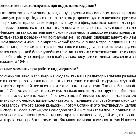
ожностями вы столкнулись при подготовке издания?
ык. Алеутскую письменность, созданную русским миссионером, после прода
тинскую графику. Надо сказать, что за полуторавековую колонизацию русским
оспринимать православие и кириллическую графику как свою национально-р
Поэтому перевод их в протестантизм провалился, а вот графику волей-невол
 Иннокентий как создатель алеутской письменности широко ее использовал, и 
 комментарий к сведениями по грамматике. Но людей, знающих алеутский язы
нам диалект и именно в кириллической графике, у нас в стране единицы. И с
ожалению, не сложились. В итоге мы нашли в Канаде человека, потомка русски
ется оцифровкой богослужебных текстов на языках североамериканских наро
на себя работу по оцифровке и набору всех алеутских и тлинкитских слов и в
 изданием 1840 г.
авные моменты при работе над изданием?
о очень забавно, например, наблюдать, как наша редактор напевала разуче
е во время работы. Она нашла ноты в Интернете к какой-то другой алеутской
х текст старинной песни из книги свт. Иннокентия, и пела. Там еще был тако
уая…". Она же долго с интересом искала название ягоды, которую свт. Инноке
года, по-алеутски какамадгин (т. е. сухие ягоды), видом похожая на красную см
ю внутри и с черною шишечкою наверху, от излишнего употребления оной де
 оказалось, что это дерен канадский, потом ботаники это подтвердили. Думаю
ой спорить, если я скажу, что благодаря этой книге мы стали лучше понимать 
ту этих величественных мест мы постарались показать в одной из цветных вк
четырех томов, работа предстоит большая, но молитвами святителя Иннокент
23 ноя