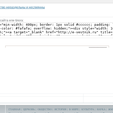
ство нераздельны и неслиянны
сайта или блога:
ГЛАВНАЯ
|
ЦЕРКОВЬ
|
ОБЩЕСТВО
|
ИСТОРИЯ
|
В МИРЕ
|
КУЛЬТУРА
|
НАУКА
|
ЖМ