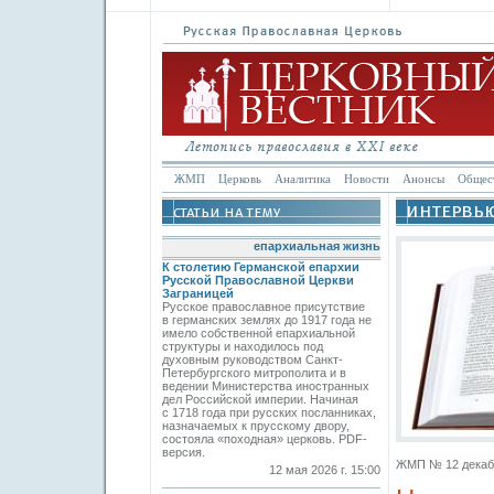
ЖМП
Церковь
Аналитика
Новости
Анонсы
Общес
епархиальная жизнь
К столетию Германской епархии
Русской Православной Церкви
Заграницей
Русское православное присутствие
в германских землях до 1917 года не
имело собственной епархиальной
структуры и находилось под
духовным руководством Санкт-
Петербургского митрополита и в
ведении Министерства иностранных
дел Российской империи. Начиная
с 1718 года при русских посланниках,
назначаемых к прусскому двору,
состояла «походная» церковь. PDF-
версия.
ЖМП № 12 декабрь
12 мая 2026 г. 15:00