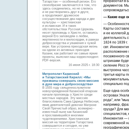
проработал в Б
Татарстан — особенный регион. Его
своеобразие заключается в том, что
документов. Мы
здесь соединились, но не слились
сопровождаться
и не растворились друг в друге,
а продолжают дружеское
— Какие еще о
сосуществование два народа и две
культуры — христианская
— Особенностей
и исламская. И в таких
Карты составле
обстоятельствах Русская Церковь
несет проповедь о Христе, оставаясь
и ее коллегой 
верной Его заповедям о любви,
деятельность с
жертвенности и милосердии, в рамках
1824 по 1839 г
добрососедства и уважения к чужой
вере. Как устроена приходская жизнь
свт. Иннокенти
на одном из активных приходов
расположение м
Казани, как работают ее самые яркие
посаженного с
проекты, выяснил наш корреспондент.
PDF-версия.
штрихами буде
16 июня 2025 г. 18:30
селение Росс (
выстроена часо
Митрополит Казанский
третья карты п
и Татарстанский Кирилл: «Мы
монументальны
призваны совершать свою миссию
специально под
в духе мира и добрососедства»
В 1555 году священнослужители
Еще одна особе
новоучрежденной Казанской епархии
начали проповедь о Христе среди
островах Унала
местных народов. Эту миссию
рода", или "мыш
благословила Сама Царица Небесная,
например, фраз
явив девятилетней девочке Матроне
Свой Пречистый образ, всемирно ­
грузди? Для мен
известный ныне как Казанский
специалистов, 
и прославившийся многими
Иннокентия — к
чудотворениями. Христианская
миссия на территории Татарстана
современной на
совершается и сегодня, но уже
географическом