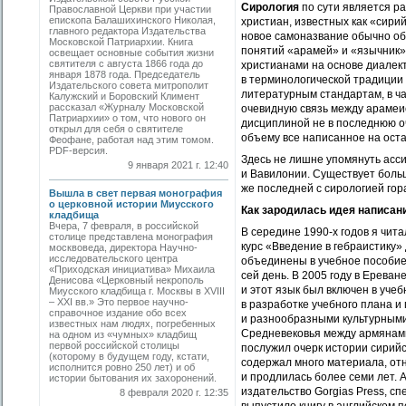
Сирология
по сути является р
Православной Церкви при участии
епископа Балашихинского Николая,
христиан, известных как «сир
главного редактора Издательства
новое самоназвание обычно об
Московской Патриархии. Книга
понятий «арамей» и «язычник»
освещает основные события жизни
святителя с августа 1866 года до
христианами на основе диалект
января 1878 года. Председатель
в терминологической традиции 
Издательского совета митрополит
литературным стандартам, в ч
Калужский и Боровский Климент
рассказал «Журналу Московской
очевидную связь между арамеи
Патриархии» о том, что нового он
дисциплиной не в последнюю оч
открыл для себя о святителе
объему все написанное на оста
Феофане, работая над этим томом.
PDF-версия.
Здесь не лишне упомянуть асси
9 января 2021 г. 12:40
и Вавилонии. Существует больш
же последней с сирологией го
Вышла в свет первая монография
о церковной истории Миусского
Как зародилась идея написани
кладбища
Вчера, 7 февраля, в российской
В середине 1990-х годов я чит
столице представлена монография
курс «Введение в геб­раистику»
москвоведа, директора Научно-
исследовательского центра
объединены в учебное пособие 
«Приходская инициатива» Михаила
сей день. В 2005 году в Ерева
Денисова «Церковный некрополь
и этот язык был включен в уче
Миусского кладбища г. Москвы в XVIII
– XXI вв.» Это первое научно-
в разработке учебного плана и
справочное издание обо всех
и разнообразными культурными
известных нам людях, погребенных
Средневековья между армянами
на одном из «чумных» кладбищ
первой российской столицы
послужил очерк истории сирийс
(которому в будущем году, кстати,
содержал много материала, отн
исполнится ровно 250 лет) и об
и продлилась более семи лет. А
истории бытования их захоронений.
издательство Gorgias Press, с
8 февраля 2020 г. 12:35