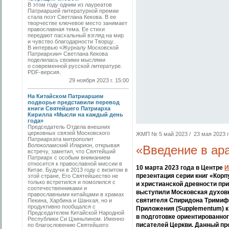
В этом году одним из лауреатов
Патриаршей литературной премии
стала поэт Светлана Кекова. В ее
творчестве ключевое место занимает
православная тема. Ее стихи
передают пасхальный взгляд на мир
и чувство благодарности Творцу.
В интервью «Журналу Московской
Патриархии» Светлана Кекова
поделилась своими мыслями
о современной русской литературе.
PDF-версия.
29 ноября 2023 г. 15:00
На Китайском Патриаршем
подворье представили перевод
книги Святейшего Патриарха
Кирилла «Мысли на каждый день
года»
Председатель Отдела внешних
церковных связей Московского
ЖМП № 5 май 2023 / 23 мая 2023 г.
Патриархата митрополит
Волоколамский Иларион, открывая
«Введение в ар
встречу, заметил, что Святейший
Патриарх с особым вниманием
относится к православной миссии в
10 марта 2023 года в Центре
И
Китае. Будучи в 2013 году с визитом в
презентация серии книг «Корп
этой стране, Его Святейшество не
только встретился и помолился с
и христианской древности пр
соотечественниками и
выступили Московская духовн
православными китайцами в храмах
святителя Спиридона Тримифу
Пекина, Харбина и Шанхая, но и
продуктивно пообщался с
Приложения (Supplementum) к
Председателем Китайской Народной
в подготовке ориентированног
Республики Си Цзиньпином. Именно
писателей Церкви. Данный про
по благословению Святейшего