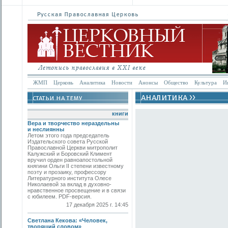
ЖМП
Церковь
Аналитика
Новости
Анонсы
Общество
Культура
И
книги
Вера и творчество нераздельны
и неслиянны
Летом этого года председатель
Издательского совета Русской
Православной Церкви митрополит
Калужский и Боровский Климент
вручил орден равноапостольной
княгини Ольги II степени известному
поэту и прозаику, профессору
Литературного института Олесе
Николаевой за вклад в духовно-
нравственное просвещение и в связи
с юбилеем. PDF-версия.
17 декабря 2025 г. 14:45
Светлана Кекова: «Человек,
творящий словом»