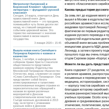
выпустило книгу в английском 
и моего «Классического сирийск
Митрополит Калужский и
Боровский Климент: «Духовная
Какова предыстория русского
литература — фундамент русской
классики»
За семь лет до издания моего у
Сегодня, 14 марта, отмечается День
православной книги. День
вышел в Москве в издательстве
православной книги — это праздник,
российских арамеистов и иссле
появившийся чуть более десяти лет
академии протоиерей Леонид Гр
назад, но ставший ожидаемым
событием церковной жизни. Это
фактически ее первым редакто
торжество напоминает о значении
издании русского перевода и 
православия в жизни нашего
трудностей издательская деят
государства.
объемной книги весьма пробле
3 января 2020 г. 15:45
инициативе доцента МДА диакон
Вышла новая книга Святейшего
Леониду, а затем к проекту по
Патриарха Кирилла о казаках и
прошлого года мы очень плодот
казачестве
отцом Сергием серии «Корпус х
Вчера, 1 октября, в кафедральном
соборном Храме Христа Спасителя
Можете ли вы дать представл
общественности представили
книжную новинку Издательства
Книга содержит 27 разделов, о
Московской Патриархии «Казачество:
Отечество, вера, служение» из серии
и религия арамеев,
распростра
«Слово Святейшего Патриарха». Она
письменные и переводческие т
представляет собой богато
медицина, историография, сист
иллюстрированные и талантливо
скомпонованные воедино отрывки из
— корпусу текстов сирийских «
первосвятительских обращений к
благодаря которому сирийский 
казакам во время различных
языком раннехристианской мысл
мероприятий в Донском
ставропигиальном монастыре, на
учебных программ. Особо хочу 
Съезде казачьих духовников в 2013
древние и средневековые разн
году, на встрече с атаманами
этнические, политические, кул
казачьих войск в Донском
Старочеркасской мужском монастыре