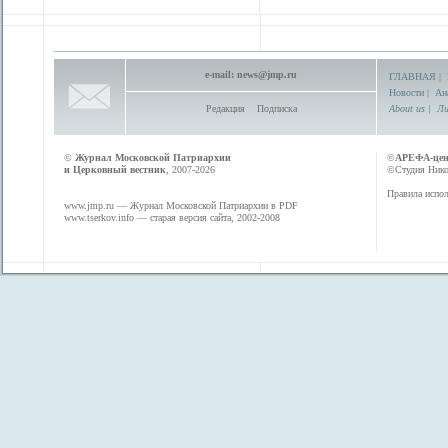
e-mail:
news@jmp.ru
ГЛАВНАЯ
|
Новости
|
Ан
Редакция
Подписка
About us
|
Ли
©
Журнал Московской Патриархии
©
АРЕФА-це
и Церковный вестник
, 2007-2026
©Студия Никол
Правила испол
www.jmp.ru
— Журнал Московской Патриархии в PDF
www.tserkov.info
— старая версия сайта, 2002-2008