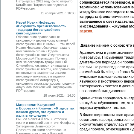
Патриарха в 2011 году было открыто
сопровождается переводом, в
Китайское Патриаршее подворье.
терминов с использованием в
PDF-версия.
и зарубежного исследователь
11 ноября 2021 г. 16:00
кандидата филологических на
выпущенное в свет издатель
Иерей Иоанн Нефедов:
«Сохранить преемственность
и исследования». «Журнал Мо
традиции богослужебного
версия.
книгоиздания»
Обеспечение православных
священно- и церковнослужителей
богослужебными книгами — так иерей
Давайте начнем с основ: что 
Иоанн Нефедов обозначает задачу
возглавляемого им Отдела
Арамеистика
в узком значении
богослужебных книг Издательства
литературы. Письменная тради
Московской Патриархии. Почему
нельзя сокращать традиционный
длительного периода он прояв
Служебник, как вносится правка в
различные разновидности арам
богослужебные тексты, как правильно
арамейский был lingua franca 
относиться к акафистам и какие ­
инновации появились в издании
культовым языком нескольких р
богослужебной литературы,
языческих и гностических веро
священник рассказал корреспонденту
эзотерических текстов и даже 
«Журнала Московской Патриархии».
PDF-версия.
новоарамейских диалектов.
18 июня 2021 г. 14:30
Арамеистика зародилась в недр
языку был обусловлен тем, что
Митрополит Калужский
корпуса иудейских текстов.
и Боровский Климент. «Я здесь так
покоен духом, что лучшего и
В более широком смысле арамеи
желать не следует»
Вышел в свет 4-й том «Летописи
семитского народа, родственно
жизни и творений святителя Феофана,
окончательно отделилась от ге
Затворника Вышенского».
среди прочего, относящиеся к 
Презентация книги состоялась в
Издательском совете Русской