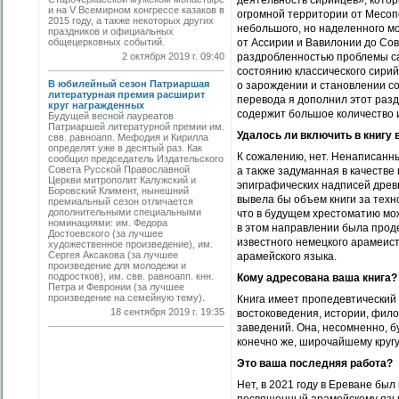
деятельность сирийцев», кото
и на V Всемирном конгрессе казаков в
огромной территории от Месоп
2015 году, а также некоторых других
небольшого, но наделенного 
праздников и официальных
общецерковных событий.
от Ассирии и Вавилонии до Сов
2 октября 2019 г. 09:40
раздробленностью проблемы с
состоянию классического сири
В юбилейный сезон Патриаршая
о зарождении и становлении со
литературная премия расширит
перевода я дополнил этот разд
круг награжденных
содержит большое количество 
Будущей весной лауреатов
Патриаршей литературной премии им.
Удалось ли включить в книгу 
свв. равноапп. Мефодия и Кирилла
определят уже в десятый раз. Как
К сожалению, нет. Ненаписанн
сообщил председатель Издательского
Совета Русской Православной
а также задуманная в качеств
Церкви митрополит Калужский и
эпиграфических надписей древ
Боровский Климент, нынешний
вывела бы объем книги за техн
премиальный сезон отличается
дополнительными специальными
что в будущем хрестоматию мож
номинациями: им. Федора
в этом направлении была проде
Достоевского (за лучшее
известного немецкого арамеис
художественное произведение), им.
Сергея Аксакова (за лучшее
арамейского языка.
произведение для молодежи и
подростков), им. свв. равноапп. кнн.
Кому адресована ваша книга?
Петра и Февронии (за лучшее
произведение на семейную тему).
Книга имеет пропедевтический 
18 сентября 2019 г. 19:35
востоковедения, истории, фило
заведений. Она, несомненно, 
конечно же, широчайшему круг
Это ваша последняя работа?
Нет, в 2021 году в Ереване бы