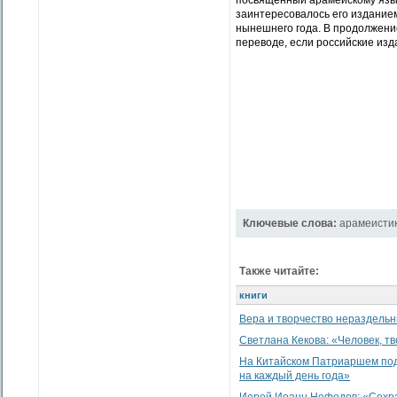
посвященный арамейскому язык
заинтересовалось его изданием
нынешнего года. В продолжени
переводе, если российские изд
Ключевые слова:
арамеисти
Также читайте:
книги
Вера и творчество нераздель
Светлана Кекова: «Человек, т
На Китайском Патриаршем под
на каждый день года»