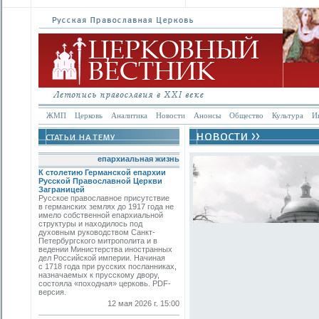
ЖМП
Церковь
Аналитика
Новости
Анонсы
Общество
Культура
И
епархиальная жизнь
К столетию Германской епархии
Русской Православной Церкви
Заграницей
Русское православное присутствие
в германских землях до 1917 года не
имело собственной епархиальной
структуры и находилось под
духовным руководством Санкт-
Петербургского митрополита и в
ведении Министерства иностранных
дел Российской империи. Начиная
с 1718 года при русских посланниках,
назначаемых к прусскому двору,
состояла «походная» церковь. PDF-
версия.
12 мая 2026 г. 15:00