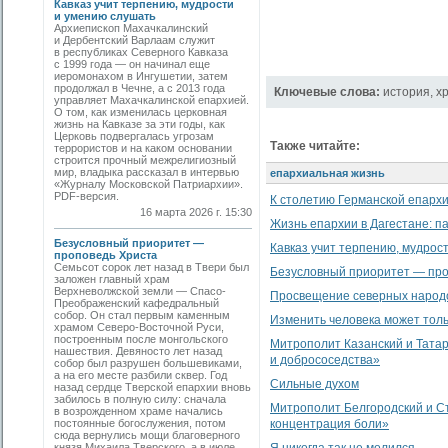
Кавказ учит терпению, мудрости
и умению слушать
Архиепископ Махачкалинский
и Дербентский Варлаам служит
в республиках Северного Кавказа
с 1999 года — он начинал еще
иеромонахом в Ингушетии, затем
продолжал в Чечне, а с 2013 года
Ключевые слова:
история
,
х
управляет Махачкалинской епархией.
О том, как изменилась церковная
жизнь на Кавказе за эти годы, как
Церковь подвергалась угрозам
Также читайте:
террористов и на каком основании
строится прочный межрелигиозный
мир, владыка рассказал в интервью
епархиальная жизнь
«Журналу Московской Патриархии».
PDF-версия.
К столетию Германской епарх
16 марта 2026 г. 15:30
Жизнь епархии в Дагестане: п
Безусловный приоритет —
Кавказ учит терпению, мудрос
проповедь Христа
Семьсот сорок лет назад в Твери был
Безусловный приоритет — про
заложен главный храм
Верхневолжской земли — Спасо-
Просвещение северных народ
Преображенский кафедральный
собор. Он стал первым каменным
Изменить человека может тол
храмом Северо-Восточной Руси,
построенным после монгольского
Митрополит Казанский и Татар
нашествия. Девяносто лет назад
и добрососедства»
собор был разрушен большевиками,
а на его месте разбили сквер. Год
Сильные духом
назад сердце Тверской епархии вновь
забилось в полную силу: сначала
Митрополит Белгородский и Ст
в возрожденном храме начались
постоянные богослужения, потом
концентрация боли»
сюда вернулись мощи благоверного
князя Михаила Тверского, а в июле