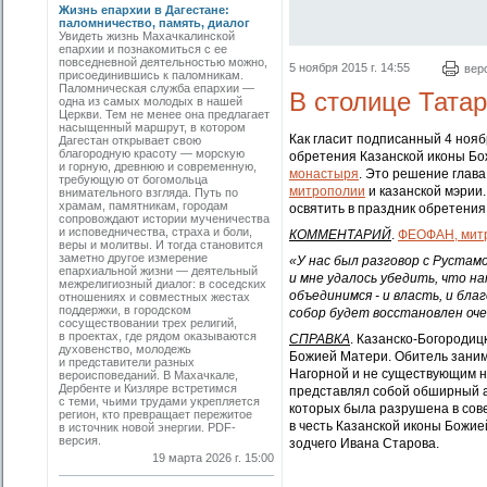
Жизнь епархии в Дагестане:
паломничество, память, диалог
Увидеть жизнь Махачкалинской
епархии и познакомиться с ее
повседневной деятельностью можно,
5 ноября 2015 г. 14:55
вер
присоединившись к паломникам.
Паломническая служба епархии —
В столице Татар
одна из самых молодых в нашей
Церкви. Тем не менее она предлагает
насыщенный маршрут, в котором
Как гласит подписанный 4 ноя
Дагестан открывает свою
благородную красоту — морскую
обретения Казанской иконы Бо
и горную, древнюю и современную,
монастыря
. Это решение глав
требующую от богомольца
митрополии
и казанской мэрии
внимательного взгляда. Путь по
храмам, памятникам, городам
освятить в праздник обретения
сопровождают истории мученичества
и исповедничества, страха и боли,
КОММЕНТАРИЙ
.
ФЕОФАН, митр
веры и молитвы. И тогда становится
заметно другое измерение
«У нас был разговор с Руста
епархиальной жизни — деятельный
и мне удалось убедить, что н
межрелигиозный диалог: в соседских
объединимся - и власть, и бла
отношениях и совместных жестах
поддержки, в городском
собор будет восстановлен оче
сосуществовании трех религий,
в проектах, где рядом оказываются
СПРАВКА
. Казанско-Богородиц
духовенство, молодежь
Божией Матери. Обитель зани
и представители разных
Нагорной и не существующим н
вероисповеданий. В Махачкале,
Дербенте и Кизляре встретимся
представлял собой обширный а
с теми, чьими трудами укрепляется
которых была разрушена в сов
регион, кто превращает пережитое
в честь Казанской иконы Божие
в источник новой энергии. PDF-
версия.
зодчего Ивана Старова.
19 марта 2026 г. 15:00