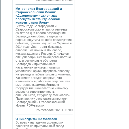
Митрополит Белгородский и
Старооскольский Иоанн:
«Духовенству нужно чаще
посещать места, где особая
концентрация боли»
В этом году Белгородская и
Старооскольская епархия отмечает
30 лет со дня своего возрождения.
Белгородская область одной из
первых ощутила на себе последствия
событий, произошедших на Украине в
2014 году. Десять лет беженцы,
спасаясь от войны в Донбассе,
искали защиты в России. С началом
спецоперации жестокой реальностью
стали регулярные обстрелы
Белгорода и приграничных
населенных пунктов, попытки
украинской армии прорвать оборону
на границе и гибель мирных жителей.
Как живет сегодня епархия, что
изменилось в работе ее отделов, как
выстроено взаимодействие с
государственной властью и почему
возросла ответственность
священников, «Журналу Московской
Патриархии» рассказал митрополит
Белгородский и Старооскольский
Иоанн. PDF-версия.
25 февраля 2025 г. 15:00
Я никогда так не молился
Во время нападения украинских
боевиков на приграничный город