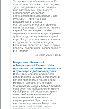
Татарстан — особенный регион. Его
своеобразие заключается в том, что
здесь соединились, но не слились
и не растворились друг в друге,
а продолжают дружеское
сосуществование два народа и две
культуры — христианская
и исламская. И в таких
обстоятельствах Русская Церковь
несет проповедь о Христе, оставаясь
верной Его заповедям о любви,
жертвенности и милосердии, в рамках
добрососедства и уважения к чужой
вере. Как устроена приходская жизнь
на одном из активных приходов
Казани, как работают ее самые яркие
проекты, выяснил наш корреспондент.
PDF-версия.
16 июня 2025 г. 18:30
Митрополит Казанский
и Татарстанский Кирилл: «Мы
призваны совершать свою миссию
в духе мира и добрососедства»
В 1555 году священнослужители
новоучрежденной Казанской епархии
начали проповедь о Христе среди
местных народов. Эту миссию
благословила Сама Царица Небесная,
явив девятилетней девочке Матроне
Свой Пречистый образ, всемирно ­
известный ныне как Казанский
и прославившийся многими
чудотворениями. Христианская
миссия на территории Татарстана
совершается и сегодня, но уже