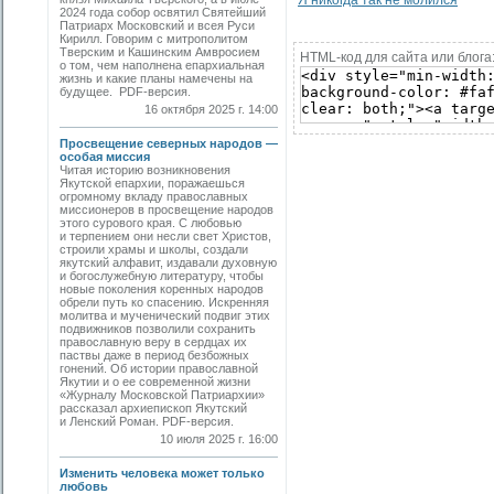
Я никогда так не молился
2024 года собор освятил Святейший
Патриарх Московский и всея Руси
Кирилл. Говорим с митрополитом
Тверским и Кашинским Амвросием
HTML-код для сайта или блога
о том, чем наполнена епархиальная
жизнь и какие планы намечены на
будущее. PDF-версия.
16 октября 2025 г. 14:00
Просвещение северных народов —
особая миссия
Читая историю возникновения
Якутской епархии, поражаешься
огромному вкладу православных
миссионеров в просвещение народов
этого сурового края. С любовью
и терпением они несли свет Христов,
строили храмы и школы, создали
якутский алфавит, издавали духовную
и богослужебную литературу, чтобы
новые поколения коренных народов
обрели путь ко спасению. Искренняя
молитва и мученический подвиг этих
подвижников позволили сохранить
православную веру в сердцах их
паствы даже в период безбожных
гонений. Об истории православной
Якутии и о ее современной жизни
«Журналу Московской Патриархии»
рассказал архиепископ Якутский
и Ленский Роман. PDF-версия.
10 июля 2025 г. 16:00
Изменить человека может только
любовь