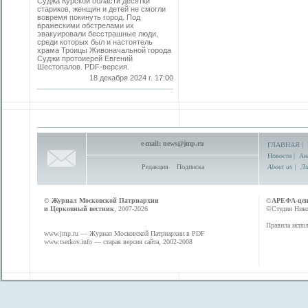
Суджа Курской области десятки
стариков, женщин и детей не смогли
вовремя покинуть город. Под
вражескими обстрелами их
эвакуировали бесстрашные люди,
среди которых был и настоятель
храма ­Троицы Живоначальной города
Суджи протоиерей ­Евгений
Шестопалов. PDF-версия.
18 декабря 2024 г. 17:00
e-mail:
news@jmp.ru
ГЛАВНАЯ
|
Новости
|
Ан
Редакция
Подписка
About us
|
Ли
©
Журнал Московской Патриархии
©
АРЕФА-це
и Церковный вестник
, 2007-2026
©Студия Никол
Правила испол
www.jmp.ru
— Журнал Московской Патриархии в PDF
www.tserkov.info
— старая версия сайта, 2002-2008