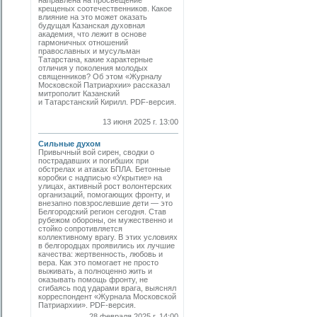
направлена на просвещение
крещеных соотечественников. Какое
влияние на это может оказать
будущая Казанская духовная
академия, что лежит в основе
гармоничных отношений
православных и мусульман
Татарстана, какие характерные
отличия у поколения молодых
священников? Об этом «Журналу
Московской Патриархии» рассказал
митрополит Казанский
и Татарстанский Кирилл. PDF-версия.
13 июня 2025 г. 13:00
Сильные духом
Привычный вой сирен, сводки о
пострадавших и погибших при
обстрелах и атаках БПЛА. Бетонные
коробки с надписью «Укрытие» на
улицах, активный рост волонтерских
организаций, помогающих фронту, и
внезапно повзрослевшие дети — это
Белгородский регион сегодня. Став
рубежом обороны, он мужественно и
стойко сопротивляется
коллективному врагу. В этих условиях
в белгородцах проявились их лучшие
качества: жертвенность, любовь и
вера. Как это помогает не просто
выживать, а полноценно жить и
оказывать помощь фронту, не
сгибаясь под ударами врага, выяснял
корреспондент «Журнала Московской
Патриархии». PDF-версия.
28 февраля 2025 г. 14:00