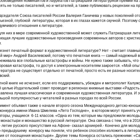
произведения номинантов и лауреатов Патриаршей литературной премии на 
ть не только писателей, но и читателей, а также публиковать рецензии на 
дседателя Союза писателей России Валерия Ганичева у новых поколений отс
ьезной, глубокой литературы, которая в их глазах кажется скучной. Поэтому 
думчивого отношения к литературе.
для них в мире современной художественной может служить Патриаршая лит
ающая лучшие художественные произведения современных авторов с христи
м.
чезнет печатный формат в художественной литературе? Нет - считает главны
 мир» Андрей Василевский, потому что печатная книга — самый надежный в
реживала все глобальные катастрофы и войны. Не нужно также забывать, что 
ровая катастрофа, то доступ к электронным носителям закроется. «Мой опыт
тература не существует отдельно от печатной, просто есть ее разные носител
вский.
тной книге не исчезнет, если его поддерживать, убежден и митрополит Калуж
й целью Издательский совет проводит в регионах книжные выставки «Радость 
авлена лучшая классическая и современная художественная литература. И э
ьшой популярностью у читателей в разных городах по всей России.
имент объявил также о начале второго сезона Международного детско-юнош
конкурса имени Ивана Шмелева «Лето Господне», в котором могут принять 
торы, учащиеся 6-11 классов. «Одна из тем, которые мы предложили молод
 монастыри и монашество в русской литературе. Она связана с тем, что в 201
 летие русского присутствия на Афоне- сказал архиерей.- Конечно для молод
о предыдушему конкурсу мы поняли, что ребенок способен изложить в литер
ния от посещения монастыря». Другие темы Конкурса остались прежними: «