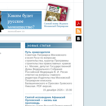
Свежий номер Журнала
Московской Патриархии
Путь храмоздателя
о
Советник Патриарха Московского
и всея Руси по вопросам
строительства, куратор Программы
строительства православных храмов
в г. Москве, депутат Государственной
Думы Федерального Собрания
Российской Федерации В. И. Ресин
ответил на вопросы главного
редактора Издательства Московской
Патриархии епископа
Балашихинского и Орехово-Зуевского
Николая. PDF-версия.
15 декабря 2026 г. 15:00
Святой исповедник Афанасий
Орловский — жизнь как
проповедь
Верным чадом Русской Православной