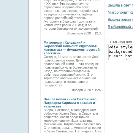
Миусского кладбища г. Москвы в XVIII
– XXI вв.» Это первое научно-
Вышла в свет 
справочное издание обо всех
известных нам людях, погребенных
Митрополит Ка
на одном из «чумных» кладбищ
первой российской столицы
Вышла новая к
(которому в будущем году, кстати,
исполнится ровно 250 лет) и об
В юбилейный 
истории бытования их захоронений.
8 февраля 2020 г. 12:35
HTML-код для 
Митрополит Калужский и
Боровский Климент: «Духовная
литература — фундамент русской
классики»
Сегодня, 14 марта, отмечается День
православной книги. День
православной книги — это праздник,
появившийся чуть более десяти лет
назад, но ставший ожидаемым
событием церковной жизни. Это
торжество напоминает о значении
православия в жизни нашего
государства.
3 января 2020 г. 15:45
Вышла новая книга Святейшего
Патриарха Кирилла о казаках и
казачестве
Вчера, 1 октября, в кафедральном
соборном Храме Христа Спасителя
общественности представили
книжную новинку Издательства
Московской Патриархии «Казачество:
Отечество, вера, служение» из серии
«Слово Святейшего Патриарха». Она