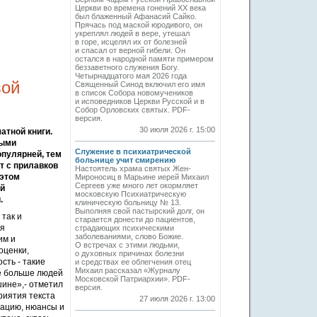
Церкви во времена гонений XX века
был блаженный Афанасий Сайко.
Прячась под маской юродивого, он
укреплял людей в вере, утешал
в горе, исцелял их от болезней
и спасал от верной гибели. Он
остался в народной памяти примером
беззаветного служения Богу.
Четырнадцатого мая 2026 года
вой
Священный Синод включил его имя
в список Собора новомучеников
и исповедников Церкви Русской и в
Собор Орловских святых. PDF-
версия.
30 июля 2026 г. 15:00
атной книги.
выми
Служение в психиатрической
опулярней, тем
больнице учит смирению
ет с прилавков
Настоятель храма святых Жен-
 этом
Мироносиц в Марьине иерей Михаил
Сергеев уже много лет окормляет
ой
московскую Психиатрическую
.
клиническую больницу № 13.
Выполняя свой пастырский долг, он
так и
старается донести до пациентов,
ля
страдающих психическими
заболеваниями, слово Божие.
им и
О встречах с этими людьми,
оценки,
о духовных причинах болезни
сть - такие
и средствах ее облегчения отец
Михаил рассказал «Журналу
се больше людей
Московской Патриархии». PDF-
шине»,- отметил
версия.
риятия текста
27 июля 2026 г. 13:00
нацию, нюансы и