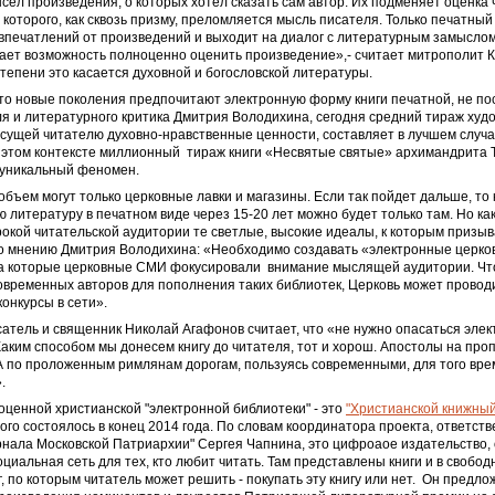
сел произведения, о которых хотел сказать сам автор. Их подменяет оценка ч
которого, как сквозь призму, преломляется мысль писателя. Только печатный
впечатлений от произведений и выходит на диалог с литературным замыслом
ает возможность полноценно оценить произведение»,- считает митрополит К
тепени это касается духовной и богословской литературы.
что новые поколения предпочитают электронную форму книги печатной, не п
я и литературного критика Дмитрия Володихина, сегодня средний тираж худ
сущей читателю духовно-нравственные ценности, составляет в лучшем случа
В этом контексте миллионный тираж книги «Несвятые святые» архимандрита 
 уникальный феномен.
объем могут только церковные лавки и магазины. Если так пойдет дальше, то 
 литературу в печатном виде через 15-20 лет можно будет только там. Но ка
окой читательской аудитории те светлые, высокие идеалы, к которым призы
о мнению Дмитрия Володихина: «Необходимо создавать «электронные церко
на которые церковные СМИ фокусировали внимание мыслящей аудитории. Чт
овременных авторов для пополнения таких библиотек, Церковь может провод
онкурсы в сети».
атель и священник Николай Агафонов считает, что «не нужно опасаться элек
Каким способом мы донесем книгу до читателя, тот и хорош. Апостолы на про
А по проложенным римлянам дорогам, пользуясь современными, для того вре
.
ценной христианской "электронной библиотеки" - это
"Христианской книжный
ого состоялось в конец 2014 года. По словам координатора проекта, ответств
нала Московской Патриархии" Сергея Чапнина, это цифроаое издательство,
оциальная сеть для тех, кто любит читать. Там представлены книги и в свобод
, по которым читатель может решить - покупать эту книгу или нет. Он предло