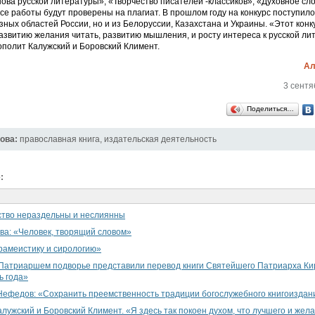
нова русской литературы», «Творчество писателей -классиков», «Духовное сло
Все работы будут проверены на плагиат. В прошлом году на конкурс поступил
азных областей России, но и из Белоруссии, Казахстана и Украины. «Этот конк
азвитию желания читать, развитию мышления, и росту интереса к русской ли
полит Калужский и Боровский Климент.
Ал
3 сентя
Поделиться…
ова:
православная книга
,
издательская деятельность
:
ство нераздельны и неслиянны
ва: «Человек, творящий словом»
рамеистику и сирологию»
 Патриаршем подворье представили перевод книги Святейшего Патриарха К
ь года»
ефедов: «Сохранить преемственность традиции богослужебного книгоиздан
лужский и Боровский Климент. «Я здесь так покоен духом, что лучшего и жела