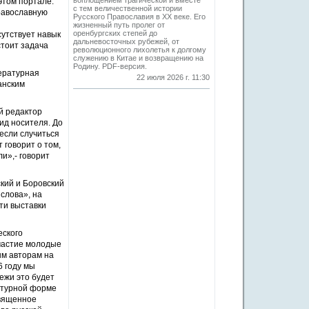
воплощением трагической и вместе
этом портале:
с тем величественной истории
православную
Русского Православия в XX веке. Его
жизненный путь пролег от
оренбургских степей до
утствует навык
дальневосточных рубежей, от
стоит задача
революционного лихолетья к долгому
служению в Китае и возвращению на
Родину. PDF-версия.
ературная
22 июля 2026 г. 11:30
анским
й редактор
ид носителя. До
если случиться
 говорит о том,
и»,- говорит
ский и Боровский
слова», на
ти выставки
еского
участие молодые
ым авторам на
6 году мы
ежи это будет
атурной форме
Священное