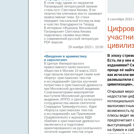
В этом году одним из лауреатов
Патриаршей литературной премии
стала поэт Светлана Кекова. В ее
творчестве ключевое место занимает
православная тема. Ее стихи
3 сентября 2015 г
передают пасхальный взгляд на мир
и чувство благодарности Творцу.
Цифрова
В интервью «Журналу Московской
Патриархии» Светлана Кекова
участни
поделилась своими мыслями
о современной русской литературе.
PDF-версия.
цивили
29 ноября 2023 г. 15:00
В эпоху стрем
«Введение в арамеистику
и сирологию»
Есть ли у нее
В Центре Императорского
изданиями? Ск
православного палестинского
проще её найти
общества в Москве 10 марта 2023
года прошла презентация серии книг
как исчезли в
«Корпус христианских текстов
размышляли св
и исследований» Центра изучения
цивилизации»,
патристики и христианской древности
при Московской духовной академии.
Открывая мероп
Соорганизаторами мероприятия
выступили Московская духовная
недостатки ци
академия, ИППО и Центр культурного
потенциальног
сотрудничества имени святителя
малоизвестным 
Спиридона Тримифунтского. Идея
«Корпуса христианских текстов
возможность пр
и исследований» как Приложения
плюсы видит ми
(Supplementum) к журналу МДА
предпочитают с
«Библия и христианская древность»
заключается в подготовке
выступающий. О
ориентированного на русскоязычного
на бумаге и со
читателя издания текстов отцов