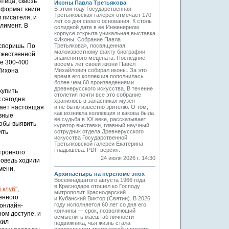
теца, сквозь
Иконы Павла Третьякова
 формат книги
В этом году Государственная
Третьяковская галерея отмечает 170
 писателя, и
лет со дня своего основания. К столь
лимент. В
солидной дате в ее Инженерном
корпусе открыта уникальная выставка
«Иконы. Собрание Павла
оспоришь. По
Третьякова», посвященная
малоизвестному факту биографии
ожественной
знаменитого мецената. Последние
е 300-400
восемь лет своей жизни Павел
Тихона
Михайлович собирал иконы. За это
время его коллекция пополнилась
более чем 60 произведениями
древнерусского искусства. В течение
купить
столетия почти все это собрание
к сегодня
хранилось в запасниках музея
вает настоящая
и не было известно зрителю. О том,
как возникла коллекция и какова была
вные
ее судьба в ХХ веке, рассказывает
обы выявить
куратор выставки, главный научный
ить
сотрудник отдела Древнерусского
искусства Государственной
Третьяковской галереи Екатерина
Гладышева. PDF-версия.
тронного
24 июля 2026 г. 14:30
поведь ходили
мени,
Архипастырь на переломе эпох
Восемнадцатого августа 1966 года
в Краснодаре отошел ко Господу
 клуб"
,
митрополит Краснодарский
енного
и Кубанский Виктор (Святин). В 2026
году исполняется 60 лет со дня его
 онлайн-
кончины — срок, позволяющий
ном доступе, и
осмыслить масштаб личности
жил
подвижника, чья жизнь стала