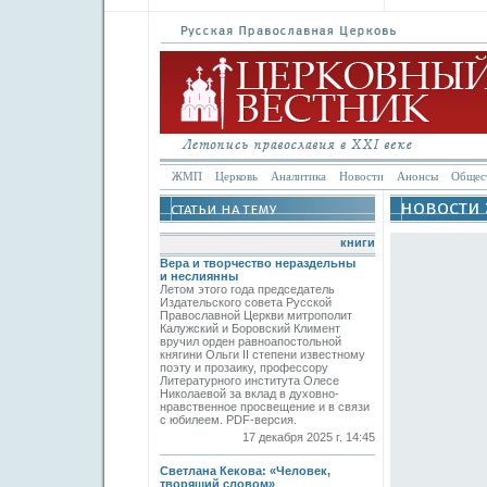
ЖМП
Церковь
Аналитика
Новости
Анонсы
Общес
книги
Вера и творчество нераздельны
и неслиянны
Летом этого года председатель
Издательского совета Русской
Православной Церкви митрополит
Калужский и Боровский Климент
вручил орден равноапостольной
княгини Ольги II степени известному
поэту и прозаику, профессору
Литературного института Олесе
Николаевой за вклад в духовно-
нравственное просвещение и в связи
с юбилеем. PDF-версия.
17 декабря 2025 г. 14:45
Светлана Кекова: «Человек,
творящий словом»