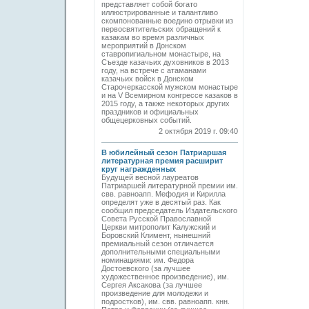
представляет собой богато
иллюстрированные и талантливо
скомпонованные воедино отрывки из
первосвятительских обращений к
казакам во время различных
мероприятий в Донском
ставропигиальном монастыре, на
Съезде казачьих духовников в 2013
году, на встрече с атаманами
казачьих войск в Донском
Старочеркасской мужском монастыре
и на V Всемирном конгрессе казаков в
2015 году, а также некоторых других
праздников и официальных
общецерковных событий.
2 октября 2019 г. 09:40
В юбилейный сезон Патриаршая
литературная премия расширит
круг награжденных
Будущей весной лауреатов
Патриаршей литературной премии им.
свв. равноапп. Мефодия и Кирилла
определят уже в десятый раз. Как
сообщил председатель Издательского
Совета Русской Православной
Церкви митрополит Калужский и
Боровский Климент, нынешний
премиальный сезон отличается
дополнительными специальными
номинациями: им. Федора
Достоевского (за лучшее
художественное произведение), им.
Сергея Аксакова (за лучшее
произведение для молодежи и
подростков), им. свв. равноапп. кнн.