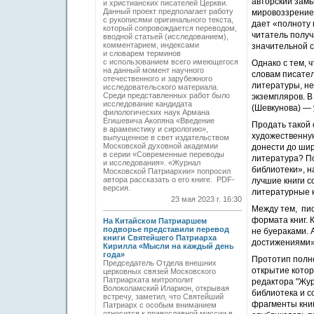
авторский замы
и христианских писателей Церкви.
Данный проект предполагает работу
мировоззрение 
с рукописями оригинального текста,
дает «полноту 
который сопровождается переводом,
читатель получ
вводной статьей (исследованием),
комментарием, индексами
значительной с
и словарем терминов
с использованием всего имеющегося
Однако с тем, 
на данный момент научного
словам писател
отечественного и зарубежного
литературы, не
исследовательского материала.
Среди представленных работ было
экземпляров. 
исследование кандидата
(Шевкунова) —
филологических наук Армана
Егишевича Акопяна «Введение
Продать такой 
в арамеистику и сирологию»,
художественную
выпущенное в свет издательством
Московской духовной академии
донести до шир
в серии «Современные переводы
литература? П
и исследования». «Журнал
библиотеки», 
Московской Патриархии» попросил
автора рассказать о его книге. PDF-
лучшие книги с
версия.
литературные к
23 мая 2023 г. 16:30
Между тем, пис
формата книг. 
На Китайском Патриаршем
подворье представили перевод
не буераками. 
книги Святейшего Патриарха
достижениями»
Кирилла «Мысли на каждый день
года»
Прототип полно
Председатель Отдела внешних
открытие котор
церковных связей Московского
Патриархата митрополит
редактора "Жур
Волоколамский Иларион, открывая
библиотека и с
встречу, заметил, что Святейший
фрагменты книг
Патриарх с особым вниманием
относится к православной миссии в