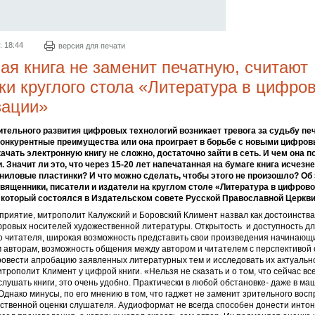
. 18:44
версия для печати
я книга не заменит печатную, считают
ки круглого стола «Литература в цифро
зации»
ительного развития цифровых технологий возникает тревога за судьбу печ
 конкурентные преимущества или она проиграет в борьбе с новыми цифро
ачать электронную книгу не сложно, достаточно зайти в сеть. И чем она п
. Значит ли это, что через 15-20 лет напечатанная на бумаге книга исчезн
иниловые пластинки? И что можно сделать, чтобы этого не произошло? Об
ященники, писатели и издатели на круглом столе «Литература в цифров
 который состоялся в Издательском совете Русской Православной Церкви
риятие, митрополит Калужский и Боровский Климент назвал как достоинства 
фровых носителей художественной литературы. Открытость и доступность д
о читателя, широкая возможность представить свои произведения начинающ
авторам, возможность общения между автором и читателем с перспективой 
овести апробацию заявленных литературных тем и исследовать их актуально
трополит Климент у цифрой книги. «Нельзя не сказать и о том, что сейчас в
лушать книги, это очень удобно. Практически в любой обстановке- даже в ма
днако минусы, по его мнению в том, что гаджет не заменит зрительного восп
бственной оценки слушателя. Аудиоформат не всегда способен донести инто