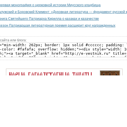
первая монография о церковной истории Миусского кладбища
лужский и Боровский Климент: «Духовная литература — фундамент русской 
нига Святейшего Патриарха Кирилла о казаках и казачестве
сезон Патриаршая литературная премия расширит круг награжденных
сайта или блога: