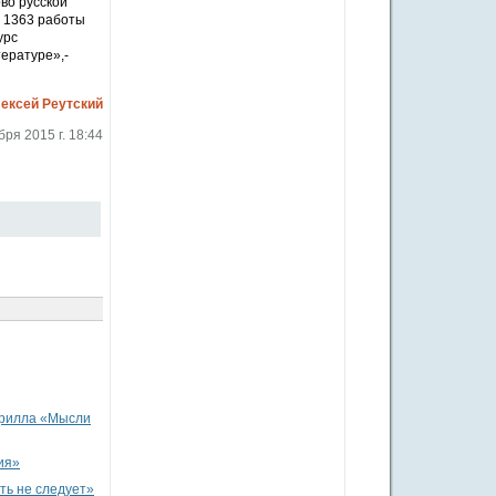
во русской
о 1363 работы
урс
тературе»,-
ексей Реутский
бря 2015 г. 18:44
ирилла «Мысли
ия»
ть не следует»