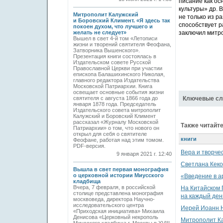
писание как ос
культуры» др. 
Митрополит Калужский
не только из р
и Боровский Климент. «Я здесь так
способствует р
покоен духом, что лучшего и
желать не следует»
заключил митро
Вышел в свет 4-й том «Летописи
жизни и творений святителя Феофана,
Затворника Вышенского».
Презентация книги состоялась в
Издательском совете Русской
Православной Церкви при участии
епископа Балашихинского Николая,
главного редактора Издательства
Московской Патриархии. Книга
освещает основные события жизни
святителя с августа 1866 года до
Ключевые сл
января 1878 года. Председатель
Издательского совета митрополит
Калужский и Боровский Климент
рассказал «Журналу Московской
Также читайте
Патриархии» о том, что нового он
открыл для себя о святителе
книги
Феофане, работая над этим томом.
PDF-версия.
Вера и творче
9 января 2021 г. 12:40
Светлана Кеко
Вышла в свет первая монография
о церковной истории Миусского
«Введение в а
кладбища
Вчера, 7 февраля, в российской
На Китайском
столице представлена монография
на каждый ден
москвоведа, директора Научно-
исследовательского центра
Иерей Иоанн Н
«Приходская инициатива» Михаила
Денисова «Церковный некрополь
Митрополит Ка