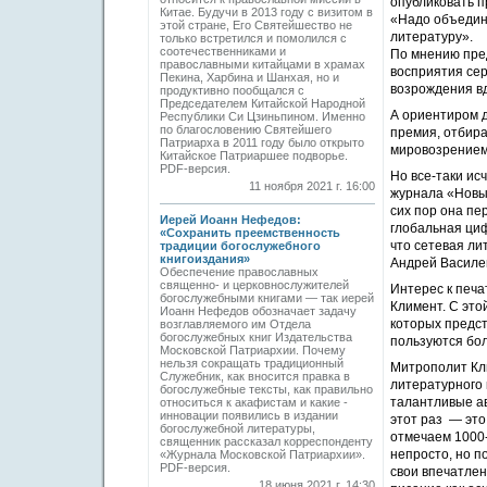
опубликовать 
Китае. Будучи в 2013 году с визитом в
«Надо объединя
этой стране, Его Святейшество не
литературу».
только встретился и помолился с
соотечественниками и
По мнению пре
православными китайцами в храмах
восприятия сер
Пекина, Харбина и Шанхая, но и
возрождения в
продуктивно пообщался с
Председателем Китайской Народной
А ориентиром 
Республики Си Цзиньпином. Именно
по благословению Святейшего
премия, отбир
Патриарха в 2011 году было открыто
мировозрение
Китайское Патриаршее подворье.
PDF-версия.
Но все-таки ис
11 ноября 2021 г. 16:00
журнала «Новый
сих пор она пе
Иерей Иоанн Нефедов:
глобальная циф
«Сохранить преемственность
что сетевая ли
традиции богослужебного
книгоиздания»
Андрей Василе
Обеспечение православных
священно- и церковнослужителей
Интерес к печа
богослужебными книгами — так иерей
Климент. С это
Иоанн Нефедов обозначает задачу
которых предст
возглавляемого им Отдела
богослужебных книг Издательства
пользуются бол
Московской Патриархии. Почему
нельзя сокращать традиционный
Митрополит Кл
Служебник, как вносится правка в
литературного 
богослужебные тексты, как правильно
талантливые ав
относиться к акафистам и какие ­
инновации появились в издании
этот раз — это
богослужебной литературы,
отмечаем 1000-
священник рассказал корреспонденту
непросто, но п
«Журнала Московской Патриархии».
PDF-версия.
свои впечатле
18 июня 2021 г. 14:30