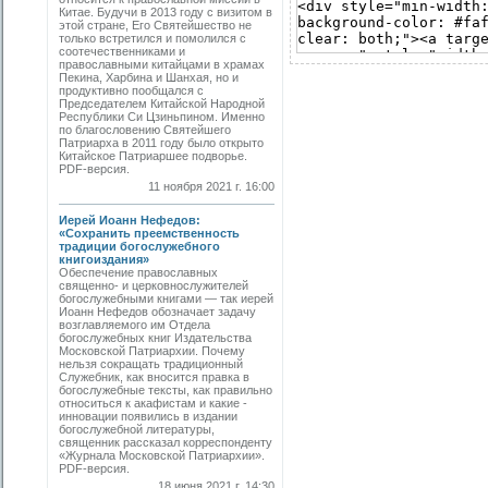
Китае. Будучи в 2013 году с визитом в
этой стране, Его Святейшество не
только встретился и помолился с
соотечественниками и
православными китайцами в храмах
Пекина, Харбина и Шанхая, но и
продуктивно пообщался с
Председателем Китайской Народной
Республики Си Цзиньпином. Именно
по благословению Святейшего
Патриарха в 2011 году было открыто
Китайское Патриаршее подворье.
PDF-версия.
11 ноября 2021 г. 16:00
Иерей Иоанн Нефедов:
«Сохранить преемственность
традиции богослужебного
книгоиздания»
Обеспечение православных
священно- и церковнослужителей
богослужебными книгами — так иерей
Иоанн Нефедов обозначает задачу
возглавляемого им Отдела
богослужебных книг Издательства
Московской Патриархии. Почему
нельзя сокращать традиционный
Служебник, как вносится правка в
богослужебные тексты, как правильно
относиться к акафистам и какие ­
инновации появились в издании
богослужебной литературы,
священник рассказал корреспонденту
«Журнала Московской Патриархии».
PDF-версия.
18 июня 2021 г. 14:30