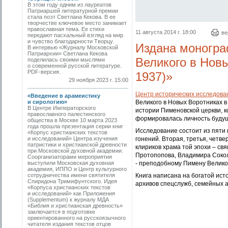
В этом году одним из лауреатов
Патриаршей литературной премии
стала поэт Светлана Кекова. В ее
творчестве ключевое место занимает
православная тема. Ее стихи
11 августа 2014 г. 18:00
ве
передают пасхальный взгляд на мир
и чувство благодарности Творцу.
Издана моногра
В интервью «Журналу Московской
Патриархии» Светлана Кекова
Великого в Новы
поделилась своими мыслями
о современной русской литературе.
PDF-версия.
1937)»
29 ноября 2023 г. 15:00
Центр исторических исследова
«Введение в арамеистику
и сирологию»
Великого в Новых Воротниках в
В Центре Императорского
истории Пименовской церкви, к
православного палестинского
формировалась личность буду
общества в Москве 10 марта 2023
года прошла презентация серии книг
Исследование состоит из пяти 
«Корпус христианских текстов
и исследований» Центра изучения
гонений. Вторая, третья, четв
патристики и христианской древности
клириков храма той эпохи – св
при Московской духовной академии.
Протопопова, Владимира Сокол
Соорганизаторами мероприятия
выступили Московская духовная
- преподобному Пимену Велико
академия, ИППО и Центр культурного
сотрудничества имени святителя
Книга написана на богатой ист
Спиридона Тримифунтского. Идея
архивов спецслужб, семейных а
«Корпуса христианских текстов
и исследований» как Приложения
(Supplementum) к журналу МДА
«Библия и христианская древность»
заключается в подготовке
ориентированного на русскоязычного
читателя издания текстов отцов