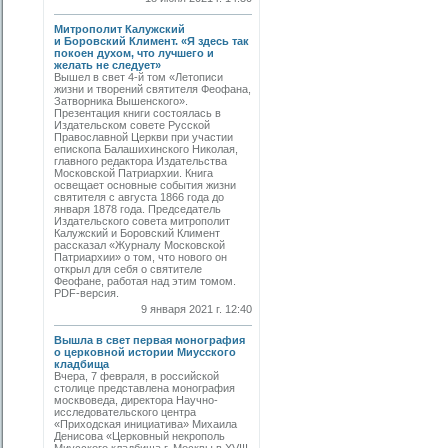
Митрополит Калужский
и Боровский Климент. «Я здесь так
покоен духом, что лучшего и
желать не следует»
Вышел в свет 4-й том «Летописи
жизни и творений святителя Феофана,
Затворника Вышенского».
Презентация книги состоялась в
Издательском совете Русской
Православной Церкви при участии
епископа Балашихинского Николая,
главного редактора Издательства
Московской Патриархии. Книга
освещает основные события жизни
святителя с августа 1866 года до
января 1878 года. Председатель
Издательского совета митрополит
Калужский и Боровский Климент
рассказал «Журналу Московской
Патриархии» о том, что нового он
открыл для себя о святителе
Феофане, работая над этим томом.
PDF-версия.
9 января 2021 г. 12:40
Вышла в свет первая монография
о церковной истории Миусского
кладбища
Вчера, 7 февраля, в российской
столице представлена монография
москвоведа, директора Научно-
исследовательского центра
«Приходская инициатива» Михаила
Денисова «Церковный некрополь