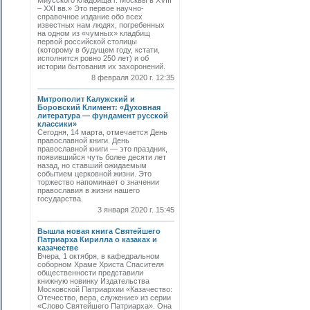
Миусского кладбища г. Москвы в XVIII
– XXI вв.» Это первое научно-
справочное издание обо всех
известных нам людях, погребенных
на одном из «чумных» кладбищ
первой российской столицы
(которому в будущем году, кстати,
исполнится ровно 250 лет) и об
истории бытования их захоронений.
8 февраля 2020 г. 12:35
Митрополит Калужский и
Боровский Климент: «Духовная
литература — фундамент русской
классики»
Сегодня, 14 марта, отмечается День
православной книги. День
православной книги — это праздник,
появившийся чуть более десяти лет
назад, но ставший ожидаемым
событием церковной жизни. Это
торжество напоминает о значении
православия в жизни нашего
государства.
3 января 2020 г. 15:45
Вышла новая книга Святейшего
Патриарха Кирилла о казаках и
казачестве
Вчера, 1 октября, в кафедральном
соборном Храме Христа Спасителя
общественности представили
книжную новинку Издательства
Московской Патриархии «Казачество:
Отечество, вера, служение» из серии
«Слово Святейшего Патриарха». Она