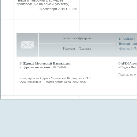
Петра и Февронии (за лучшее
произведение на семейную тему).
18 сентября 2019 г. 19:35
e-mail:
news@jmp.ru
ГЛАВНАЯ
|
Новости
|
Ан
Редакция
Подписка
About us
|
Ли
©
Журнал Московской Патриархии
©
АРЕФА-це
и Церковный вестник
, 2007-2026
©Студия Никол
Правила испол
www.jmp.ru
— Журнал Московской Патриархии в PDF
www.tserkov.info
— старая версия сайта, 2002-2008