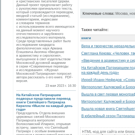
и христианских писателей Церкви.
Данный проект предполагает работу
с рукописями оригинального текста,
который сопровождается переводом,
Ключевые слова:
Москва
,
но
вводной статьей (исследованием),
комментарием, индексами
и словарем терминов
с использованием всего имеющегося
Также читайте:
на данный момент научного
отечественного и зарубежного
исследовательского материала.
книги
Среди представленных работ было
исследование кандидата
Вера и творчество нераздель
филологических наук Армана
Егишевича Акопяна «Введение
Светлана Кекова: «Человек, т
в арамеистику и сирологию»,
выпущенное в свет издательством
«Введение в арамеистику и с
Московской духовной академии
в серии «Современные переводы
На Китайском Патриаршем под
и исследования». «Журнал
на каждый день года»
Московской Патриархии» попросил
автора рассказать о его книге. PDF-
Иерей Иоанн Нефедов: «Сохра
версия.
23 мая 2023 г. 16:30
Митрополит Калужский и Боровс
Вышла в свет первая моногра
На Китайском Патриаршем
подворье представили перевод
Митрополит Калужский и Боро
книги Святейшего Патриарха
Кирилла «Мысли на каждый день
Вышла новая книга Святейшего
года»
Председатель Отдела внешних
В юбилейный сезон Патриарша
церковных связей Московского
Патриархата митрополит
Волоколамский Иларион, открывая
встречу, заметил, что Святейший
Патриарх с особым вниманием
HTML-код для сайта или блога
относится к православной миссии в