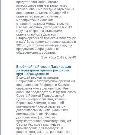
представляет собой богато
иллюстрированные и талантливо
скомпонованные воедино отрывки из
первосвятительских обращений к
казакам во время различных
мероприятий в Донском
ставропигиальном монастыре, на
Съезде казачьих духовников в 2013
году, на встрече с атаманами
казачьих войск в Донском
Старочеркасской мужском монастыре
и на V Всемирном конгрессе казаков в
2015 году, а также некоторых других
праздников и официальных
общецерковных событий.
2 октября 2019 г. 09:40
В юбилейный сезон Патриаршая
литературная премия расширит
круг награжденных
Будущей весной лауреатов
Патриаршей литературной премии им.
свв. равноапп. Мефодия и Кирилла
определят уже в десятый раз. Как
сообщил председатель Издательского
Совета Русской Православной
Церкви митрополит Калужский и
Боровский Климент, нынешний
премиальный сезон отличается
дополнительными специальными
номинациями: им. Федора
Достоевского (за лучшее
художественное произведение), им.
Сергея Аксакова (за лучшее
произведение для молодежи и
подростков), им. свв. равноапп. кнн.