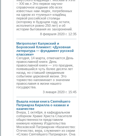
Миусского кладбища г. Москвы в XVIII
– XXI вв.» Это первое научно-
справочное издание обо всех
известных нам людях, погребенных
на одном из «чумных» кладбищ
первой российской столицы
(которому в будущем году, кстати,
исполнится ровно 250 лет) и об
истории бытования их захоронений.
8 февраля 2020 г. 12:35
Митрополит Калужский и
Боровский Климент: «Духовная
литература — фундамент русской
классики»
Сегодня, 14 марта, отмечается День
православной книги. День
православной книги — это праздник,
появившийся чуть более десяти лет
назад, но ставший ожидаемым
событием церковной жизни. Это
торжество напоминает о значении
православия в жизни нашего
государства.
3 января 2020 г. 15:45
Вышла новая книга Святейшего
Патриарха Кирилла о казаках и
казачестве
Вчера, 1 октября, в кафедральном
соборном Храме Христа Спасителя
общественности представили
книжную новинку Издательства
Московской Патриархии «Казачество:
Отечество, вера, служение» из серии
«Слово Святейшего Патриарха». Она