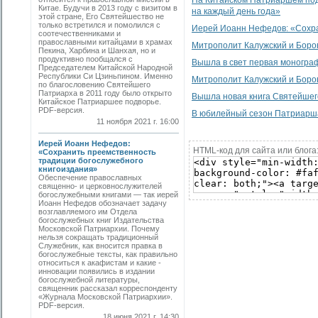
На Китайском Патриаршем под
Китае. Будучи в 2013 году с визитом в
на каждый день года»
этой стране, Его Святейшество не
только встретился и помолился с
Иерей Иоанн Нефедов: «Сохра
соотечественниками и
православными китайцами в храмах
Митрополит Калужский и Боровс
Пекина, Харбина и Шанхая, но и
продуктивно пообщался с
Вышла в свет первая моногра
Председателем Китайской Народной
Республики Си Цзиньпином. Именно
Митрополит Калужский и Боро
по благословению Святейшего
Патриарха в 2011 году было открыто
Вышла новая книга Святейшего
Китайское Патриаршее подворье.
PDF-версия.
В юбилейный сезон Патриарша
11 ноября 2021 г. 16:00
Иерей Иоанн Нефедов:
HTML-код для сайта или блога
«Сохранить преемственность
традиции богослужебного
книгоиздания»
Обеспечение православных
священно- и церковнослужителей
богослужебными книгами — так иерей
Иоанн Нефедов обозначает задачу
возглавляемого им Отдела
богослужебных книг Издательства
Московской Патриархии. Почему
нельзя сокращать традиционный
Служебник, как вносится правка в
богослужебные тексты, как правильно
относиться к акафистам и какие ­
инновации появились в издании
богослужебной литературы,
священник рассказал корреспонденту
«Журнала Московской Патриархии».
PDF-версия.
18 июня 2021 г. 14:30