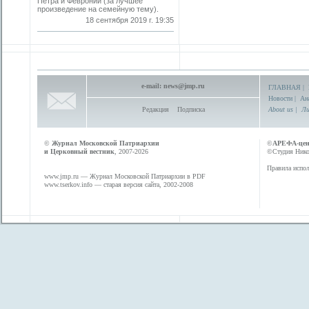
Петра и Февронии (за лучшее
произведение на семейную тему).
18 сентября 2019 г. 19:35
e-mail:
news@jmp.ru
ГЛАВНАЯ
|
Новости
|
Ан
Редакция
Подписка
About us
|
Ли
©
Журнал Московской Патриархии
©
АРЕФА-це
и Церковный вестник
, 2007-2026
©Студия Никол
Правила испол
www.jmp.ru
— Журнал Московской Патриархии в PDF
www.tserkov.info
— старая версия сайта, 2002-2008