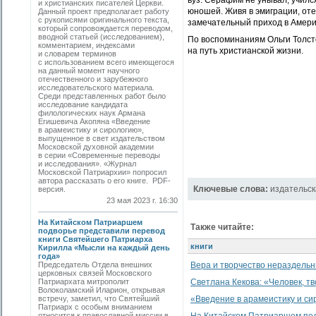
вуз. Серафим не унывал, училс
и христианских писателей Церкви.
юношей. Живя в эмиграции, оте
Данный проект предполагает работу
с рукописями оригинального текста,
замечательный приход в Амери
который сопровождается переводом,
вводной статьей (исследованием),
По воспоминаниям Ольги Толст
комментарием, индексами
на путь христианской жизни.
и словарем терминов
с использованием всего имеющегося
на данный момент научного
отечественного и зарубежного
исследовательского материала.
Среди представленных работ было
исследование кандидата
филологических наук Армана
Егишевича Акопяна «Введение
в арамеистику и сирологию»,
выпущенное в свет издательством
Московской духовной академии
в серии «Современные переводы
и исследования». «Журнал
Московской Патриархии» попросил
автора рассказать о его книге. PDF-
Ключевые слова:
издательск
версия.
23 мая 2023 г. 16:30
На Китайском Патриаршем
Также читайте:
подворье представили перевод
книги Святейшего Патриарха
книги
Кирилла «Мысли на каждый день
года»
Председатель Отдела внешних
Вера и творчество нераздель
церковных связей Московского
Патриархата митрополит
Светлана Кекова: «Человек, т
Волоколамский Иларион, открывая
встречу, заметил, что Святейший
«Введение в арамеистику и с
Патриарх с особым вниманием
относится к православной миссии в