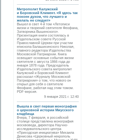
Митрополит Калужский
и Боровский Климент. «Я здесь так
покоен духом, что лучшего и
желать не следует»
Вышел в свет 4-й том «Летописи
жизни и творений святителя Феофана,
Затворника Вышенского».
Презентация книги состоялась в
Издательском совете Русской
Православной Церкви при участии
епископа Балашихинского Николая,
главного редактора Издательства
Московской Патриархии. Книга
освещает основные события жизни
святителя с августа 1866 года до
января 1878 года. Председатель
Издательского совета митрополит
Калужский и Боровский Климент
рассказал «Журналу Московской
Патриархии» о том, что нового он
открыл для себя о святителе
Феофане, работая над этим томом.
PDF-версия.
9 января 2021 г. 12:40
Вышла в свет первая монография
о церковной истории Миусского
кладбища
Вчера, 7 февраля, в российской
столице представлена монография
москвоведа, директора Научно-
исследовательского центра
«Приходская инициатива» Михаила
Денисова «Церковный некрополь