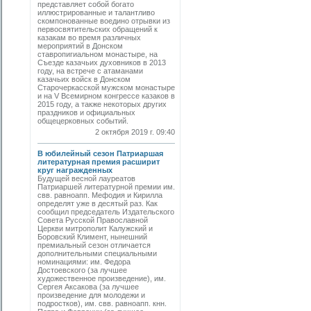
представляет собой богато
иллюстрированные и талантливо
скомпонованные воедино отрывки из
первосвятительских обращений к
казакам во время различных
мероприятий в Донском
ставропигиальном монастыре, на
Съезде казачьих духовников в 2013
году, на встрече с атаманами
казачьих войск в Донском
Старочеркасской мужском монастыре
и на V Всемирном конгрессе казаков в
2015 году, а также некоторых других
праздников и официальных
общецерковных событий.
2 октября 2019 г. 09:40
В юбилейный сезон Патриаршая
литературная премия расширит
круг награжденных
Будущей весной лауреатов
Патриаршей литературной премии им.
свв. равноапп. Мефодия и Кирилла
определят уже в десятый раз. Как
сообщил председатель Издательского
Совета Русской Православной
Церкви митрополит Калужский и
Боровский Климент, нынешний
премиальный сезон отличается
дополнительными специальными
номинациями: им. Федора
Достоевского (за лучшее
художественное произведение), им.
Сергея Аксакова (за лучшее
произведение для молодежи и
подростков), им. свв. равноапп. кнн.