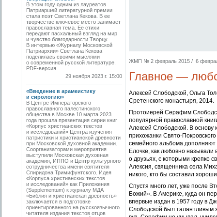
В этом году одним из лауреатов
Патриаршей литературной премии
стала поэт Светлана Кекова. В ее
творчестве ключевое место занимает
православная тема. Ее стихи
передают пасхальный взгляд на мир
и чувство благодарности Творцу.
В интервью «Журналу Московской
Патриархии» Светлана Кекова
поделилась своими мыслями
ЖМП № 2 февраль 2015 / 6 февраля
о современной русской литературе.
PDF-версия.
Главное — люб
29 ноября 2023 г. 15:00
«Введение в арамеистику
Алексей Слободской, Ольга То
и сирологию»
Сретенского монастыря, 2014.
В Центре Императорского
православного палестинского
Протоиерей Серафим Слободско
общества в Москве 10 марта 2023
популярной православной книг
года прошла презентация серии книг
«Корпус христианских текстов
Алексей Слободской. В основу 
и исследований» Центра изучения
прихожанки Свято-Покровского
патристики и христианской древности
семейного альбома дополняют и
при Московской духовной академии.
Соорганизаторами мероприятия
Елочке, как любовно называли 
выступили Московская духовная
о друзьях, с которыми крепко 
академия, ИППО и Центр культурного
Алексия, священника села Миха
сотрудничества имени святителя
Спиридона Тримифунтского. Идея
никого, кто бы составил хорош
«Корпуса христианских текстов
и исследований» как Приложения
Спустя много лет, уже после В
(Supplementum) к журналу МДА
Божий». В Америке, куда он п
«Библия и христианская древность»
впервые издан в 1957 году в 
заключается в подготовке
ориентированного на русскоязычного
Слободской был талантливым ху
читателя издания текстов отцов