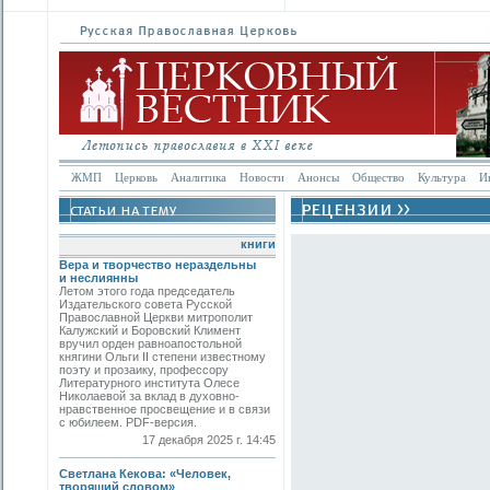
ЖМП
Церковь
Аналитика
Новости
Анонсы
Общество
Культура
И
книги
Вера и творчество нераздельны
и неслиянны
Летом этого года председатель
Издательского совета Русской
Православной Церкви митрополит
Калужский и Боровский Климент
вручил орден равноапостольной
княгини Ольги II степени известному
поэту и прозаику, профессору
Литературного института Олесе
Николаевой за вклад в духовно-
нравственное просвещение и в связи
с юбилеем. PDF-версия.
17 декабря 2025 г. 14:45
Светлана Кекова: «Человек,
творящий словом»