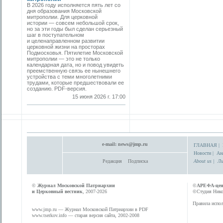
В 2026 году исполняется пять лет со
дня образования Московской
митрополии. Для церковной
истории — совсем небольшой срок,
но за эти годы был сделан серьезный
шаг в поступательном
и целенаправленном развитии
церковной жизни на просторах
Подмосковья. Пятилетие Московской
митрополии — это не только
календарная дата, но и повод увидеть
преемственную связь ее нынешнего
устройства с теми многолетними
трудами, которые предшествовали ее
созданию. PDF-версия.
15 июня 2026 г. 17:00
e-mail:
news@jmp.ru
ГЛАВНАЯ
|
Новости
|
Ан
Редакция
Подписка
About us
|
Ли
©
Журнал Московской Патриархии
©
АРЕФА-це
и Церковный вестник
, 2007-2026
©Студия Никол
Правила испол
www.jmp.ru
— Журнал Московской Патриархии в PDF
www.tserkov.info
— старая версия сайта, 2002-2008