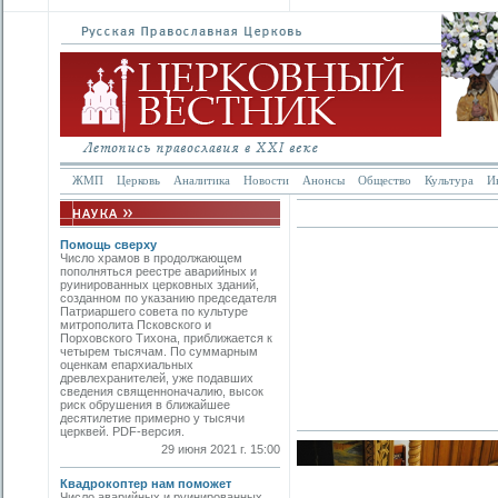
ЖМП
Церковь
Аналитика
Новости
Анонсы
Общество
Культура
И
Помощь сверху
Число храмов в продолжающем
пополняться реестре аварийных и
руинированных церковных зданий,
созданном по указанию председателя
Патриаршего совета по культуре
митропо­лита Псковского и
Порховского Тихона, приближается к
четырем тысячам. По суммарным
оценкам епархиальных
древлехранителей, уже подавших
сведения священноначалию, высок
риск обрушения в ближайшее
десятилетие примерно у тысячи
церквей. PDF-версия.
29 июня 2021 г. 15:00
Квадрокоптер нам поможет
Число аварийных и руинированных