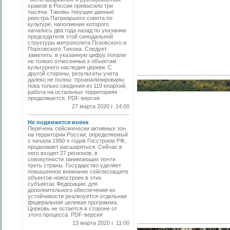
храмов в России превысило три
тысячи. Таковы текущие данные
реестра Патриаршего совета по
культуре, наполнение которого
началось два года назад по указанию
председателя этой синодальной
структуры митрополита Псковского и
Порховского Тихона. Следует
заметить: в указанную цифру попали
не только отнесенные к объектам
культурного наследия церкви. С
другой стороны, результаты учета
далеко не полны: проанализированы
пока только сведения из 110 епархий,
работа на остальных территориях
продолжается. PDF-версия
27 марта 2020 г. 14:00
Не подвижется вовек
Перечень сейсмически активных зон
на территории России, определяемый
с начала 1990-х годов Госстроем РФ,
продолжает расширяться. Сейчас в
него входят 27 регионов, в
совокупности занимающих почти
треть страны. Государство уделяет
повышенное внимание сейсмозащите
объектов-новостроек в этих
субъектах Федерации: для
дополнительного обеспечения их
устойчивости реализуется отдельная
федеральная целевая программа.
Церковь не остается в стороне от
этого процесса. PDF-версия
13 марта 2020 г. 11:00