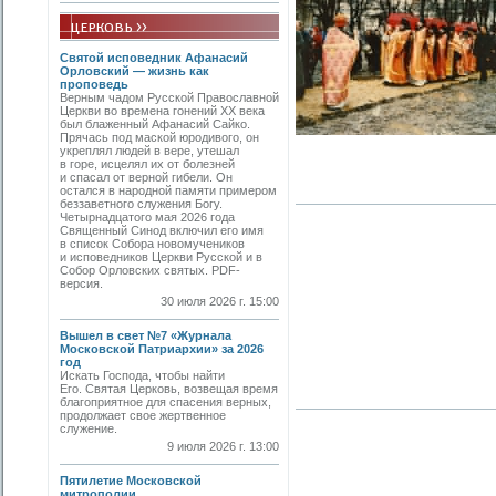
Святой исповедник Афанасий
Орловский — жизнь как
проповедь
Верным чадом Русской Православной
Церкви во времена гонений XX века
был блаженный Афанасий Сайко.
Прячась под маской юродивого, он
укреплял людей в вере, утешал
в горе, исцелял их от болезней
и спасал от верной гибели. Он
остался в народной памяти примером
беззаветного служения Богу.
Четырнадцатого мая 2026 года
Священный Синод включил его имя
в список Собора новомучеников
и исповедников Церкви Русской и в
Собор Орловских святых. PDF-
версия.
30 июля 2026 г. 15:00
Вышел в свет №7 «Журнала
Московской Патриархии» за 2026
год
Искать Господа, чтобы найти
Его. Святая Церковь, возвещая время
благоприятное для спасения верных,
продолжает свое жертвенное
служение.
9 июля 2026 г. 13:00
Пятилетие Московской
митрополии